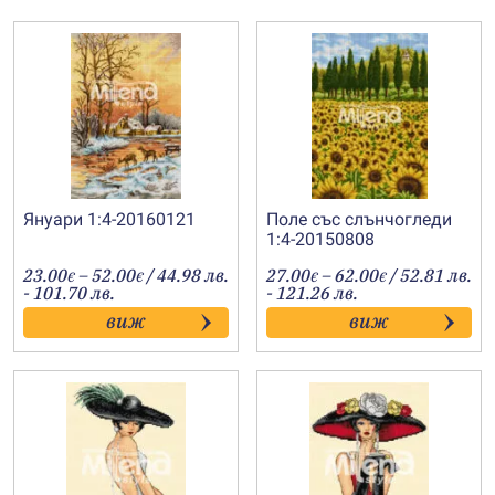
Януари 1:4-20160121
Поле със слънчогледи
1:4-20150808
Price
Price
23.00
–
52.00
/ 44.98 лв.
27.00
–
62.00
/ 52.81 лв.
€
€
€
€
range:
range:
- 101.70 лв.
- 121.26 лв.
23.00€
27.00€
виж
виж
through
through
52.00€
62.00€