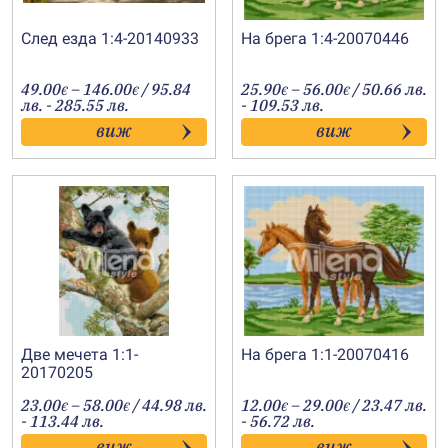
След езда 1:4-20140933
На брега 1:4-20070446
Price
Price
49.00
–
146.00
/ 95.84
25.90
–
56.00
/ 50.66 лв.
€
€
€
€
range:
range:
лв. - 285.55 лв.
- 109.53 лв.
49.00€
25.90€
виж
виж
through
through
146.00€
56.00€
Две мечета 1:1-
На брега 1:1-20070416
20170205
Price
Price
23.00
–
58.00
/ 44.98 лв.
12.00
–
29.00
/ 23.47 лв.
€
€
€
€
range:
range:
- 113.44 лв.
- 56.72 лв.
23.00€
12.00€
виж
виж