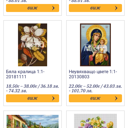
- 88.01 лв.
- 88.01 лв.
18.50€
18.50€
виж
виж
through
through
45.00€
45.00€
Бяла кралица 1:1-
Неувяхващо цвете 1:1-
20181111
20130803
Price
Price
18.50
–
38.00
/ 36.18 лв.
22.00
–
52.00
/ 43.03 лв.
€
€
€
€
range:
range:
- 74.32 лв.
- 101.70 лв.
18.50€
22.00€
виж
виж
through
through
38.00€
52.00€