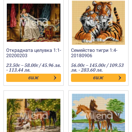
Открадната целувка 1:1-
Семейство тигри 1:4-
20200203
20180906
Price
Price
23.50
–
58.00
/ 45.96 лв.
56.00
–
145.00
/ 109.53
€
€
€
€
range:
range:
- 113.44 лв.
лв. - 283.60 лв.
23.50€
56.00€
виж
виж
through
through
58.00€
145.00€