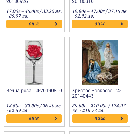
20180926
20180310
Price
Price
17.00
–
46.00
/ 33.25 лв.
19.00
–
47.00
/ 37.16 лв.
€
€
€
€
range:
range:
- 89.97 лв.
- 91.92 лв.
17.00€
19.00€
виж
виж
through
through
46.00€
47.00€
Вечна роза 1:4-20190810
Христос Воскресе 1:4-
20140443
Price
Price
13.50
–
32.00
/ 26.40 лв.
89.00
–
210.00
/ 174.07
€
€
€
€
range:
range:
- 62.59 лв.
лв. - 410.72 лв.
13.50€
89.00€
виж
виж
through
through
32.00€
210.00€