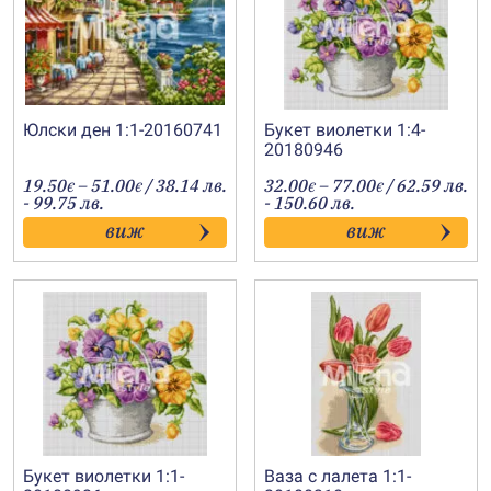
Юлски ден 1:1-20160741
Букет виолетки 1:4-
20180946
Price
Price
19.50
–
51.00
/ 38.14 лв.
32.00
–
77.00
/ 62.59 лв.
€
€
€
€
range:
range:
- 99.75 лв.
- 150.60 лв.
19.50€
32.00€
виж
виж
through
through
51.00€
77.00€
Букет виолетки 1:1-
Ваза с лалета 1:1-