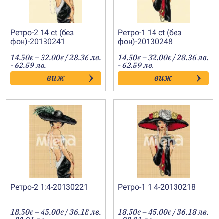
Ретро-2 14 ct (без
Ретро-1 14 ct (без
фон)-20130241
фон)-20130248
Price
Price
14.50
–
32.00
/ 28.36 лв.
14.50
–
32.00
/ 28.36 лв.
€
€
€
€
range:
range:
- 62.59 лв.
- 62.59 лв.
14.50€
14.50€
виж
виж
through
through
32.00€
32.00€
Ретро-2 1:4-20130221
Ретро-1 1:4-20130218
Price
Price
18.50
–
45.00
/ 36.18 лв.
18.50
–
45.00
/ 36.18 лв.
€
€
€
€
range:
range: