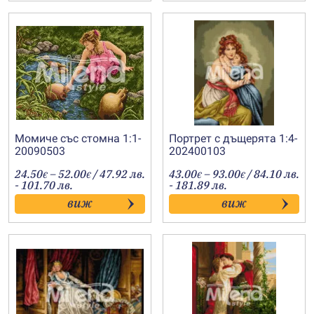
Момиче със стомна 1:1-
Портрет с дъщерята 1:4-
20090503
202400103
Price
Price
24.50
–
52.00
/ 47.92 лв.
43.00
–
93.00
/ 84.10 лв.
€
€
€
€
range:
range:
- 101.70 лв.
- 181.89 лв.
24.50€
43.00€
виж
виж
through
through
52.00€
93.00€