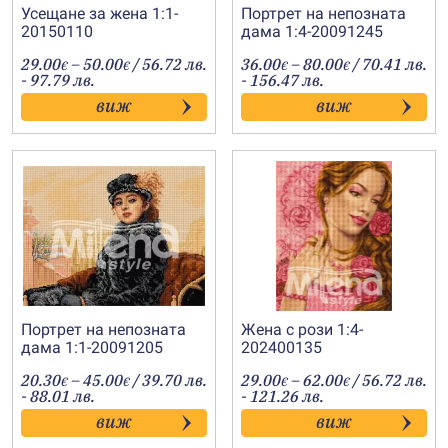
Усещане за жена 1:1-
Портрет на непозната
20150110
дама 1:4-20091245
Price
Price
29.00
–
50.00
/ 56.72 лв.
36.00
–
80.00
/ 70.41 лв.
€
€
€
€
range:
range:
- 97.79 лв.
- 156.47 лв.
29.00€
36.00€
виж
виж
through
through
50.00€
80.00€
Портрет на непозната
Жена с рози 1:4-
дама 1:1-20091205
202400135
Price
Price
20.30
–
45.00
/ 39.70 лв.
29.00
–
62.00
/ 56.72 лв.
€
€
€
€
range:
range:
- 88.01 лв.
- 121.26 лв.
20.30€
29.00€
виж
виж
through
through
45.00€
62.00€