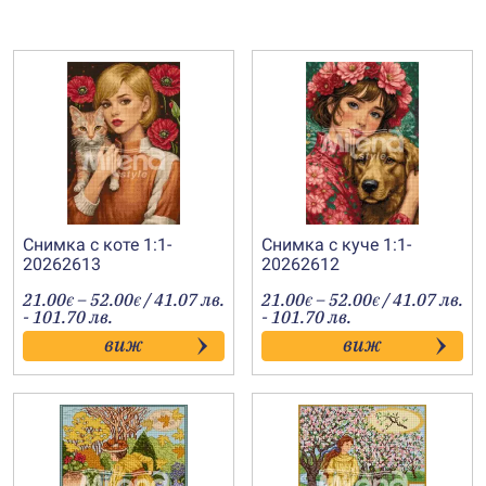
Снимка с коте 1:1-
Снимка с куче 1:1-
20262613
20262612
Price
Price
21.00
–
52.00
/ 41.07 лв.
21.00
–
52.00
/ 41.07 лв.
€
€
€
€
range:
range:
- 101.70 лв.
- 101.70 лв.
21.00€
21.00€
виж
виж
through
through
52.00€
52.00€