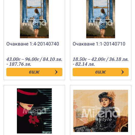
Очакване 1:4-20140740
Очакване 1:1-20140710
Price
Price
43.00
–
96.00
/ 84.10 лв.
18.50
–
42.00
/ 36.18 лв.
€
€
€
€
range:
range:
- 187.76 лв.
- 82.14 лв.
43.00€
18.50€
виж
виж
through
through
96.00€
42.00€