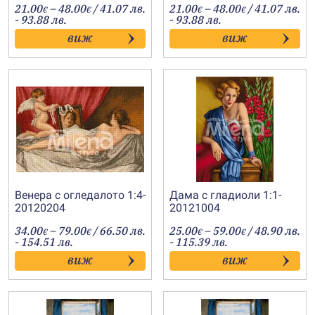
Price
Price
21.00
–
48.00
/ 41.07 лв.
21.00
–
48.00
/ 41.07 лв.
€
€
€
€
range:
range:
- 93.88 лв.
- 93.88 лв.
21.00€
21.00€
виж
виж
through
through
48.00€
48.00€
Венера с огледалото 1:4-
Дама с гладиоли 1:1-
20120204
20121004
Price
Price
34.00
–
79.00
/ 66.50 лв.
25.00
–
59.00
/ 48.90 лв.
€
€
€
€
range:
range:
- 154.51 лв.
- 115.39 лв.
34.00€
25.00€
виж
виж
through
through
79.00€
59.00€