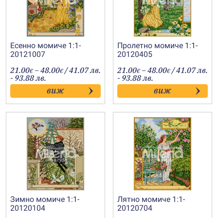
Есенно момиче 1:1-
Пролетно момиче 1:1-
20121007
20120405
Price
Price
21.00
–
48.00
/ 41.07 лв.
21.00
–
48.00
/ 41.07 лв.
€
€
€
€
range:
range:
- 93.88 лв.
- 93.88 лв.
21.00€
21.00€
виж
виж
through
through
48.00€
48.00€
Зимно момиче 1:1-
Лятно момиче 1:1-
20120104
20120704