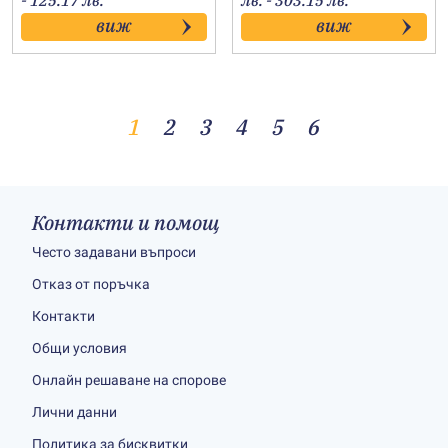
- 125.17 лв.
лв. - 303.15 лв.
25.90€
60.00€
виж
виж
through
through
64.00€
155.00€
1
2
3
4
5
6
Контакти и помощ
Често задавани въпроси
Отказ от поръчка
Контакти
Общи условия
Онлайн решаване на спорове
Лични данни
Политика за бисквитки