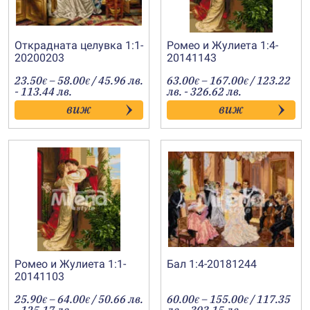
Открадната целувка 1:1-
Ромео и Жулиета 1:4-
20200203
20141143
Price
Price
23.50
–
58.00
/ 45.96 лв.
63.00
–
167.00
/ 123.22
€
€
€
€
range:
range:
- 113.44 лв.
лв. - 326.62 лв.
23.50€
63.00€
виж
виж
through
through
58.00€
167.00€
Ромео и Жулиета 1:1-
Бал 1:4-20181244
20141103
Price
Price
25.90
–
64.00
/ 50.66 лв.
60.00
–
155.00
/ 117.35
€
€
€
€
range:
range: