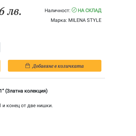
6 лв.
Наличност:
НА СКЛАД
Марка:
MILENA STYLE
Добавяне в количката
1“ (Златна колекция)
1
и конец от две нишки.