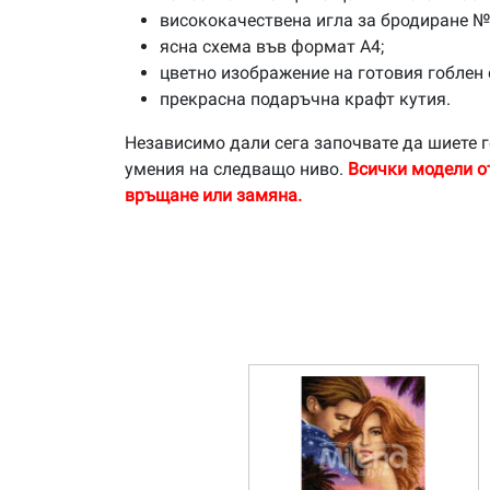
висококачествена игла за бродиране №
ясна схема във формат А4;
цветно изображение на готовия гоблен 
прекрасна подаръчна крафт кутия.
Независимо дали сега започвате да шиете г
умения на следващо ниво.
Всички модели о
връщане или замяна.