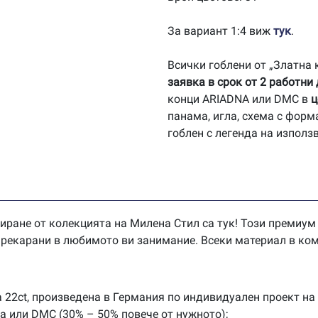
За вариант 1:4 виж
тук
.
Всички гоблени от „Златна
заявка в срок от 2 работни
конци ARIADNA или DMC в
ц
панама, игла, схема с форм
гоблен с легенда на използ
иране от колекцията на Милена Стил са тук! Този премиум
 прекарани в любимото ви занимание. Всеки материал в ком
 22ct, произведена в Германия по индивидуален проект на
na или DMC (30% – 50% повече от нужното);