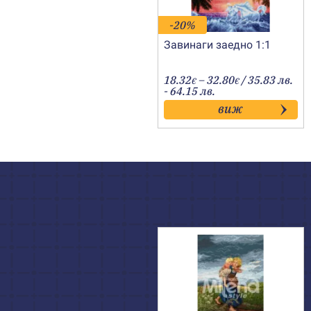
-20%
Завинаги заедно 1:1
Price
18.32
–
32.80
/ 35.83 лв.
€
€
range:
- 64.15 лв.
18.32€
виж
through
32.80€