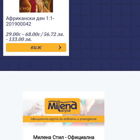
Африкански ден 1:1-
201900042
Price
29.00
–
68.00
/ 56.72 лв.
€
€
range:
- 133.00 лв.
29.00€
виж
through
68.00€
Милена Стил - Официална