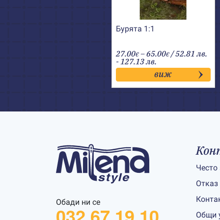
Бурята 1:1
Price
27.00
–
65.00
/ 52.81 лв.
€
€
range:
- 127.13 лв.
27.00€
виж
through
65.00€
Кон
Често
Отказ
Конта
Обади ни се
032 67 19 10
Общи 