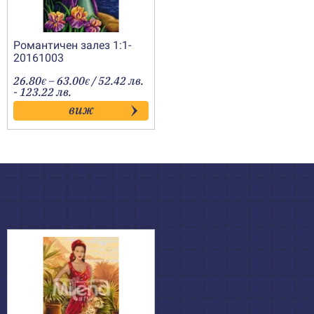
Романтичен залез 1:1-
20161003
Price
26.80
–
63.00
/ 52.42 лв.
€
€
range:
- 123.22 лв.
26.80€
виж
through
63.00€