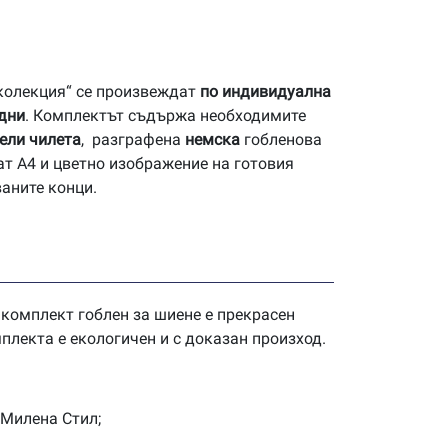
 колекция“ се произвеждат
по индивидуална
 дни
. Комплектът съдържа необходимите
ели чилета
, разграфена
немска
гобленова
ат А4 и цветно изображение на готовия
ваните конци.
 комплект гоблен за шиене е прекрасен
плекта е екологичен и с доказан произход.
 Милена Стил;