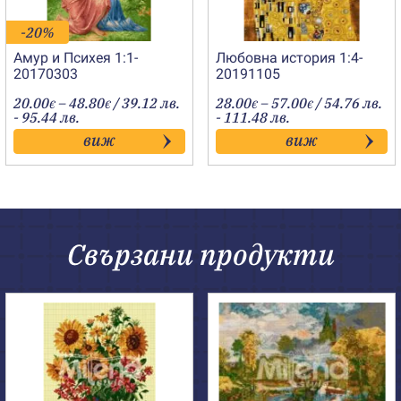
-20%
Амур и Психея 1:1-
Любовна история 1:4-
20170303
20191105
Price
Price
20.00
–
48.80
/ 39.12 лв.
28.00
–
57.00
/ 54.76 лв.
€
€
€
€
range:
range:
- 95.44 лв.
- 111.48 лв.
20.00€
28.00€
виж
виж
through
through
48.80€
57.00€
Свързани продукти