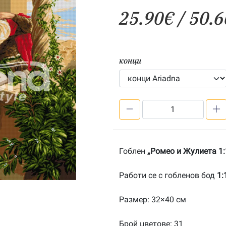
25.90
€
/ 50.6
конци
количество
за
Ромео
и
Гоблен
„Ромео и Жулиета 1:
Жулиета
1:1-
Работи се с гобленов бод
1:
20141103
Размер: 32×40 см
Брой цветове: 31