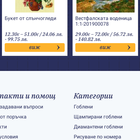
Букет от слънчогледи
Вестфалската воденица
1:1-201900078
Price
Price
12.30
–
51.00
/ 24.06 лв.
29.00
–
72.00
/ 56.72 лв.
€
€
€
€
range:
range:
- 99.75 лв.
- 140.82 лв.
12.30€
29.00€
виж
виж
through
through
51.00€
72.00€
такти и помощ
Категории
 задавани въпроси
Гоблени
 от поръчка
Щампирани гоблени
кти
Диамантени гоблени
условия
Рисуване по номера