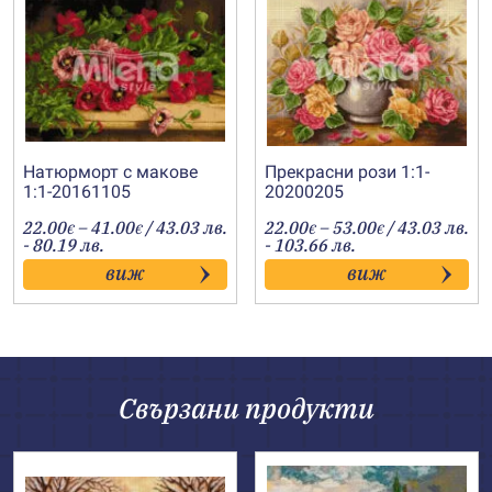
Натюрморт с макове
Прекрасни рози 1:1-
1:1-20161105
20200205
Price
Price
22.00
–
41.00
/ 43.03 лв.
22.00
–
53.00
/ 43.03 лв.
€
€
€
€
range:
range:
- 80.19 лв.
- 103.66 лв.
22.00€
22.00€
виж
виж
through
through
41.00€
53.00€
Свързани продукти