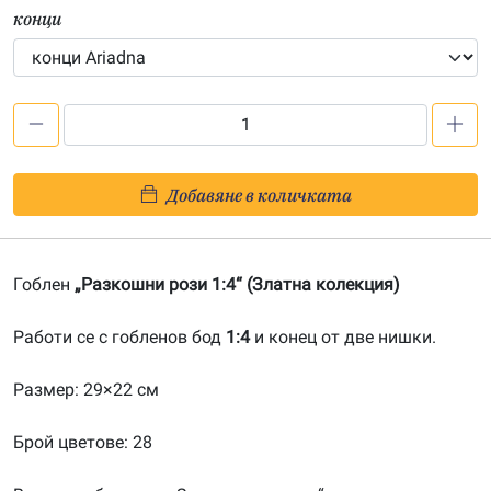
конци
количество
за
Разкошни
Добавяне в количката
рози
1:4-
20191021
Гоблен
„Разкошни рози 1:4“ (Златна колекция)
Работи се с гобленов бод
1:4
и конец от две нишки.
Размер: 29×22 см
Брой цветове: 28