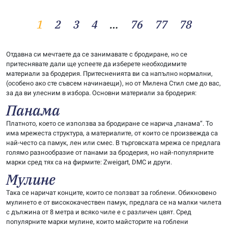
1
2
3
4
…
76
77
78
Отдавна си мечтаете да се занимавате с бродиране, но се
притеснявате дали ще успеете да изберете необходимите
материали за бродерия. Притесненията ви са напълно нормални,
(особено ако сте съвсем начинаещи), но от Милена Стил сме до вас,
за да ви улесним в избора. Основни материали за бродерия:
Панама
Платното, което се използва за бродиране се нарича „панама“. То
има мрежеста структура, а материалите, от които се произвежда са
най-често са памук, лен или смес. В търговската мрежа се предлага
голямо разнообразие от панами за бродерия, но най-популярните
марки сред тях са на фирмите: Zweigart, DMC и други.
Мулине
Така се наричат конците, които се ползват за гоблени. Обикновено
мулинето е от висококачествен памук, предлага се на малки чилета
с дължина от 8 метра и всяко чиле е с различен цвят. Сред
популярните марки мулине, които майсторите на гоблени