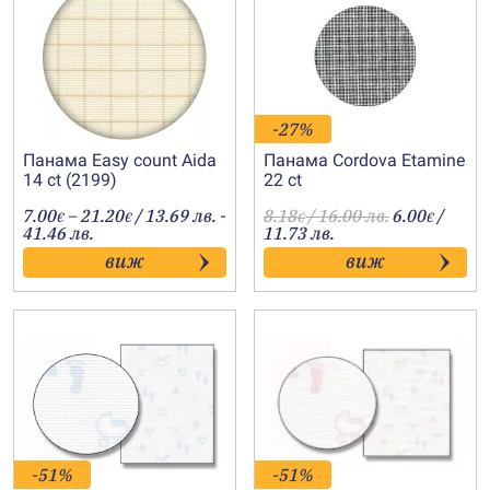
-27%
Панама Easy count Aida
Панама Cordova Etamine
14 ct (2199)
22 ct
Price
7.00
–
21.20
/ 13.69 лв. -
8.18
/ 16.00 лв.
6.00
/
€
€
€
€
range:
41.46 лв.
11.73 лв.
7.00€
виж
виж
through
21.20€
-51%
-51%