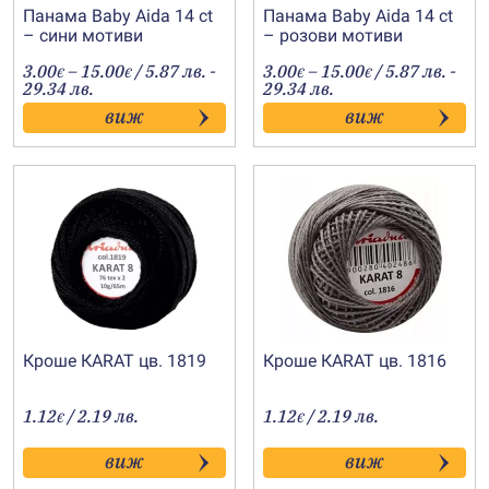
Панама Baby Aida 14 ct
Панама Baby Aida 14 ct
– сини мотиви
– розови мотиви
Price
Price
3.00
–
15.00
/ 5.87 лв. -
3.00
–
15.00
/ 5.87 лв. -
€
€
€
€
range:
range:
29.34 лв.
29.34 лв.
3.00€
3.00€
виж
виж
through
through
15.00€
15.00€
Кроше КARAT цв. 1819
Кроше КARAT цв. 1816
1.12
/ 2.19 лв.
1.12
/ 2.19 лв.
€
€
виж
виж