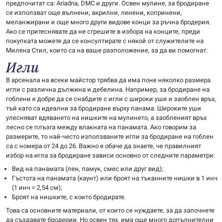
предпочитат са: Ariadna, DMC и други. Освен мулине, за бродиране
се използват още вълнени, акрилни, ленени, копринени,
меланжирани и още много други видове конци за ръчна бродерия.
Ако се притеснявате да не сгрешите в избора на конците, преди
покупката можете да се консултирате с някой от служителите на
Милена Стил, които са на ваше разположение, за да ви помогнат.
Игли
В арсенала на всеки майстор трябва да има поне няколко размера
игли с различна дължина и дебелина. Например, за бродиране на
гоблени е добре да се снабдите с игли с широки уши и заоблен връх,
тъй като са идеални за бродиране върху панама. Широките уши
улесняват вдяването на нишките на мулинето, а заобленият връх
лесно се плъзга между влакната на панамата. Ако говорим за
размерите, то най-често използваните игли за бродиране на гоблен
са с номера от 24 до 26. Важно е обаче да знаете, че правилният
избор на игла за бродиране зависи основно от следните параметри:
Вид на панамата (лен, памук, смес или друг вид);
Гъстота на панамата (каунт) или броят на тъканните нишки в 1 инч
(1 инч = 2,54 см);
Броят на нишките, с които бродирате.
Това са основните материали, от които се нуждаете, за да започнете
да създавате бродерии. Но освен тях, има още много допълнителни