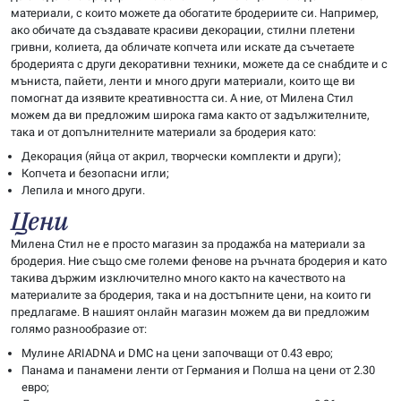
материали, с които можете да обогатите бродериите си. Например,
ако обичате да създавате красиви декорации, стилни плетени
гривни, колиета, да обличате копчета или искате да съчетаете
бродерията с други декоративни техники, можете да се снабдите и с
мъниста, пайети, ленти и много други материали, които ще ви
помогнат да изявите креативността си. А ние, от Милена Стил
можем да ви предложим широка гама както от задължителните,
така и от допълнителните материали за бродерия като:
Декорация (яйца от акрил, творчески комплекти и други);
Копчета и безопасни игли;
Лепила и много други.
Цени
Милена Стил не е просто магазин за продажба на материали за
бродерия. Ние също сме големи фенове на ръчната бродерия и като
такива държим изключително много както на качеството на
материалите за бродерия, така и на достъпните цени, на които ги
предлагаме. В нашият онлайн магазин можем да ви предложим
голямо разнообразие от:
Мулине ARIADNA и DMC на цени започващи от 0.43 евро;
Панама и панамени ленти от Германия и Полша на цени от 2.30
евро;