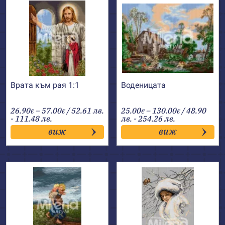
Врата към рая 1:1
Воденицата
Price
Price
26.90
–
57.00
/ 52.61 лв.
25.00
–
130.00
/ 48.90
€
€
€
€
range:
range:
- 111.48 лв.
лв. - 254.26 лв.
26.90€
25.00€
виж
виж
through
through
57.00€
130.00€