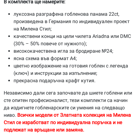
В комплекта ще намерите:
луксозна разграфена гобленова панама 22ct,
произведена в Германия по индивидуален проект
на Милена Стил;
качествени конци на цели чилета Ariadna или DMC
(30% – 50% повече от нужното);
висококачествена игла за бродиране №24;
ясна схема във формат А4;
цветно изображение на готовия гоблен с легенда
(ключ) и инструкции за изпълнение;
прекрасна подаръчна крафт кутия.
Независимо дали сега започвате да шиете гоблени или
сте опитен професионалист, тези комплекти са начин
да издигнете гобленарските си умения на следващо
ниво.
Всички модели от Златната колекция на Милена
Стил се изработват по индивидуална поръчка и не
подлежат на връщане или замяна.