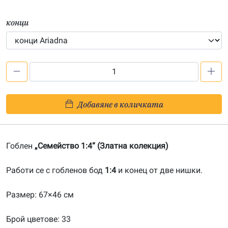
конци
количество
за
Семейство
Добавяне в количката
1:4-
20160604
Гоблен
„Семейство 1:4“ (Златна колекция)
Работи се с гобленов бод
1:4
и конец от две нишки.
Размер: 67×46 см
Брой цветове: 33