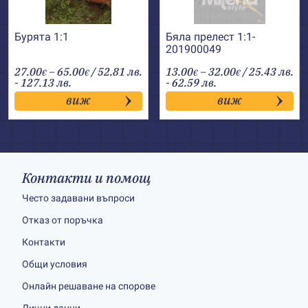
Бурята 1:1
Бяла прелест 1:1-
201900049
Price
Price
27.00
–
65.00
/ 52.81 лв.
13.00
–
32.00
/ 25.43 лв.
€
€
€
€
range:
range:
- 127.13 лв.
- 62.59 лв.
27.00€
13.00€
виж
виж
through
through
65.00€
32.00€
Контакти и помощ
Често задавани въпроси
Отказ от поръчка
Контакти
Общи условия
Онлайн решаване на спорове