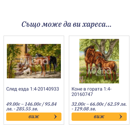
Също може да ви хареса…
След езда 1:4-20140933
Коне в гората 1:4-
20160747
Price
Price
49.00
–
146.00
/ 95.84
32.00
–
66.00
/ 62.59 лв.
€
€
€
€
range:
range:
лв. - 285.55 лв.
- 129.08 лв.
49.00€
32.00€
виж
виж
through
through
146.00€
66.00€