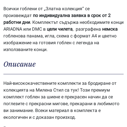
Всички гоблени от „Златна колекция“ се
произвеждат
по индивидуална заявка в срок от 2
работни дни
. Комплектът съдържа необходимите конци
ARIADNA или DMC в
цели чилета
, разграфена
немска
гобленова панама, игла, схема с формат А4 и цветно
изображение на готовия гоблен с легенда на
използваните конци.
Описание
Най-висококачествените комплекти за бродиране от
колекцията на Милена Стил са тук! Този премиум
комплект гоблен за шиене е прекрасен начин да се
поглезите с прекрасни мигове, прекарани в любимото
ви занимание. Всеки материал в комплекта е
екологичен и с доказан произход.