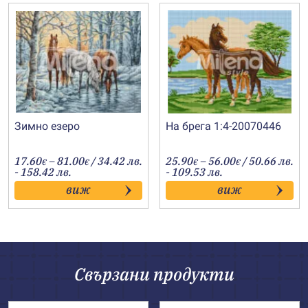
Зимно езеро
На брега 1:4-20070446
Price
Price
17.60
–
81.00
/ 34.42 лв.
25.90
–
56.00
/ 50.66 лв.
€
€
€
€
range:
range:
- 158.42 лв.
- 109.53 лв.
17.60€
25.90€
виж
виж
through
through
81.00€
56.00€
Свързани продукти