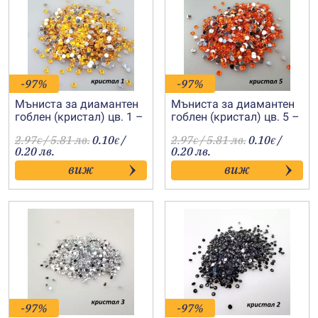
-97%
-97%
Мъниста за диамантен
Мъниста за диамантен
гоблен (кристал) цв. 1 –
гоблен (кристал) цв. 5 –
жълто
оранжево
2.97
/ 5.81 лв.
0.10
/
2.97
/ 5.81 лв.
0.10
/
€
€
€
€
0.20 лв.
0.20 лв.
виж
виж
-97%
-97%