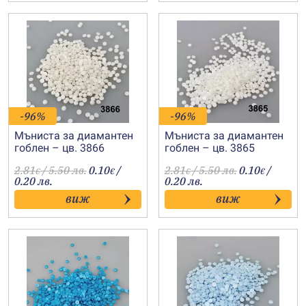
-96%
-96%
Мъниста за диамантен
Мъниста за диамантен
гоблен – цв. 3866
гоблен – цв. 3865
2.81
/ 5.50 лв.
0.10
/
2.81
/ 5.50 лв.
0.10
/
€
€
€
€
0.20 лв.
0.20 лв.
виж
виж