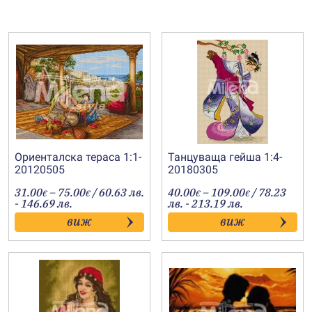
Ориенталска тераса 1:1-
Танцуваща гейша 1:4-
20120505
20180305
Price
Price
31.00
–
75.00
/ 60.63 лв.
40.00
–
109.00
/ 78.23
€
€
€
€
range:
range:
- 146.69 лв.
лв. - 213.19 лв.
31.00€
40.00€
виж
виж
through
through
75.00€
109.00€