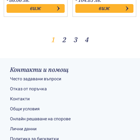
- 86.06 лв.
- 104.83 лв.
22.80€
23.20€
виж
виж
through
through
44.00€
53.60€
1
2
3
4
Контакти и помощ
Често задавани въпроси
Отказ от поръчка
Контакти
Общи условия
Онлайн решаване на спорове
Лични данни
Политика за бисквитки