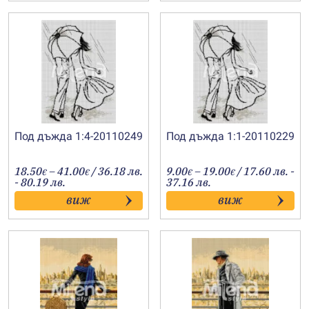
Под дъжда 1:4-20110249
Под дъжда 1:1-20110229
Price
Price
18.50
–
41.00
/ 36.18 лв.
9.00
–
19.00
/ 17.60 лв. -
€
€
€
€
range:
range:
- 80.19 лв.
37.16 лв.
18.50€
9.00€
виж
виж
through
through
41.00€
19.00€