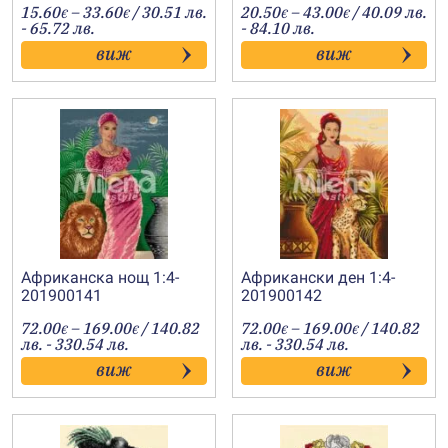
Price
Price
15.60
–
33.60
/ 30.51 лв.
20.50
–
43.00
/ 40.09 лв.
€
€
€
€
range:
range:
- 65.72 лв.
- 84.10 лв.
15.60€
20.50€
виж
виж
through
through
33.60€
43.00€
Африканска нощ 1:4-
Африкански ден 1:4-
201900141
201900142
Price
Price
72.00
–
169.00
/ 140.82
72.00
–
169.00
/ 140.82
€
€
€
€
range:
range:
лв. - 330.54 лв.
лв. - 330.54 лв.
72.00€
72.00€
виж
виж
through
through
169.00€
169.00€