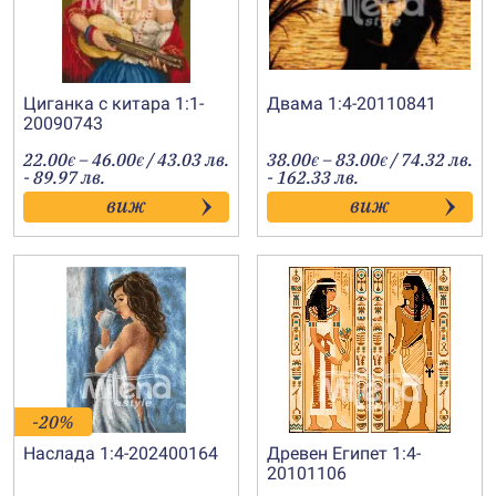
Циганка с китара 1:1-
Двама 1:4-20110841
20090743
Price
Price
22.00
–
46.00
/ 43.03 лв.
38.00
–
83.00
/ 74.32 лв.
€
€
€
€
range:
range:
- 89.97 лв.
- 162.33 лв.
22.00€
38.00€
виж
виж
through
through
46.00€
83.00€
-20%
Наслада 1:4-202400164
Древен Египет 1:4-
20101106