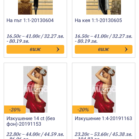
На път 1:1-20130604
На кея 1:1-20130605
Price
Price
16.50
–
41.00
/ 32.27 лв.
16.50
–
41.00
/ 32.27 лв.
€
€
€
€
range:
range:
- 80.19 лв.
- 80.19 лв.
16.50€
16.50€
виж
виж
through
through
41.00€
41.00€
-20%
-20%
Изкушение 14 ct (без
Изкушение 1:4-20191163
фон)-20191153
Price
Price
22.80
–
44.00
/ 44.59 лв.
23.20
–
53.60
/ 45.38 лв.
€
€
€
€
range:
range: