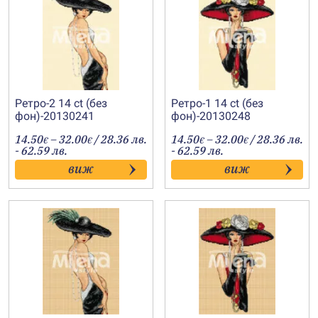
Ретро-2 14 ct (без
Ретро-1 14 ct (без
фон)-20130241
фон)-20130248
Price
Price
14.50
–
32.00
/ 28.36 лв.
14.50
–
32.00
/ 28.36 лв.
€
€
€
€
range:
range:
- 62.59 лв.
- 62.59 лв.
14.50€
14.50€
виж
виж
through
through
32.00€
32.00€