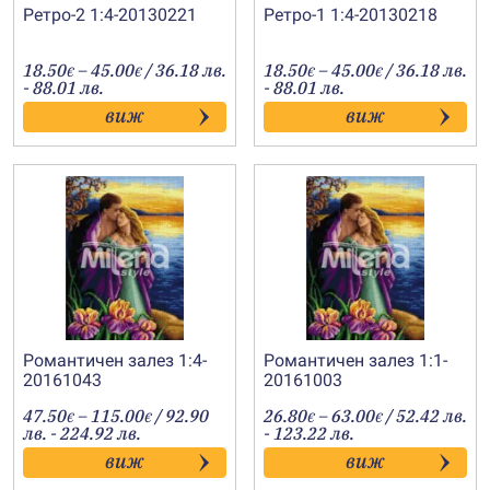
Ретро-2 1:4-20130221
Ретро-1 1:4-20130218
Price
Price
18.50
–
45.00
/ 36.18 лв.
18.50
–
45.00
/ 36.18 лв.
€
€
€
€
range:
range:
- 88.01 лв.
- 88.01 лв.
18.50€
18.50€
виж
виж
through
through
45.00€
45.00€
Романтичен залез 1:4-
Романтичен залез 1:1-
20161043
20161003
Price
Price
47.50
–
115.00
/ 92.90
26.80
–
63.00
/ 52.42 лв.
€
€
€
€
range:
range:
лв. - 224.92 лв.
- 123.22 лв.
47.50€
26.80€
виж
виж
through
through
115.00€
63.00€