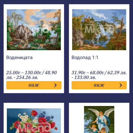
Воденицата
Водопад 1:1
Price
Price
25.00
–
130.00
/ 48.90
31.90
–
68.00
/ 62.39 лв.
€
€
€
€
range:
range:
лв. - 254.26 лв.
- 133.00 лв.
25.00€
31.90€
виж
виж
through
through
130.00€
68.00€