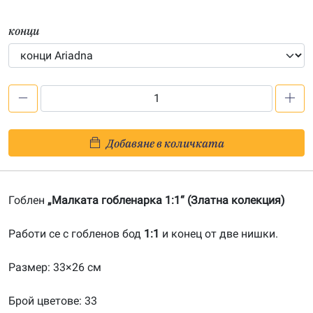
конци
количество
за
Малката
Добавяне в количката
гобленарка
1:1-
20170404
Гоблен
„Малката гобленарка 1:1“ (Златна колекция)
Работи се с гобленов бод
1:1
и конец от две нишки.
Размер: 33×26 см
Брой цветове: 33