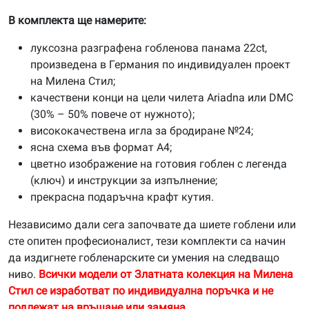
В комплекта ще намерите:
луксозна разграфена гобленова панама 22ct,
произведена в Германия по индивидуален проект
на Милена Стил;
качествени конци на цели чилета Ariadna или DMC
(30% – 50% повече от нужното);
висококачествена игла за бродиране №24;
ясна схема във формат А4;
цветно изображение на готовия гоблен с легенда
(ключ) и инструкции за изпълнение;
прекрасна подаръчна крафт кутия.
Независимо дали сега започвате да шиете гоблени или
сте опитен професионалист, тези комплекти са начин
да издигнете гобленарските си умения на следващо
ниво.
Всички модели от Златната колекция на Милена
Стил се изработват по индивидуална поръчка и не
подлежат на връщане или замяна.