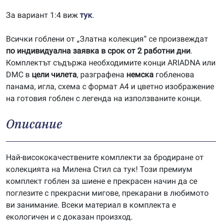
За вариант 1:4 виж
тук
.
Всички гоблени от „Златна колекция“ се произвеждат
по индивидуална заявка в срок от 2 работни дни
.
Комплектът съдържа необходимите конци ARIADNA или
DMC в
цели чилета
, разграфена
немска
гобленова
панама, игла, схема с формат А4 и цветно изображение
на готовия гоблен с легенда на използваните конци.
Описание
Най-висококачествените комплекти за бродиране от
колекцията на Милена Стил са тук! Този премиум
комплект гоблен за шиене е прекрасен начин да се
поглезите с прекрасни мигове, прекарани в любимото
ви занимание. Всеки материал в комплекта е
екологичен и с доказан произход.