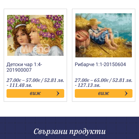
Детски чар 1:4-
Рибарче 1:1-20150604
201900007
Price
Price
27.00
–
57.00
/ 52.81 лв.
27.00
–
65.00
/ 52.81 лв.
€
€
€
€
range:
range:
- 111.48 лв.
- 127.13 лв.
27.00€
27.00€
виж
виж
through
through
57.00€
65.00€
Свързани продукти