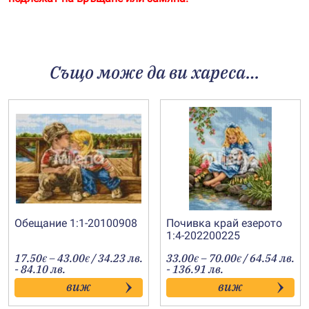
Също може да ви хареса…
Обещание 1:1-20100908
Почивка край езерото
1:4-202200225
Price
Price
17.50
–
43.00
/ 34.23 лв.
33.00
–
70.00
/ 64.54 лв.
€
€
€
€
range:
range:
- 84.10 лв.
- 136.91 лв.
17.50€
33.00€
виж
виж
through
through
43.00€
70.00€