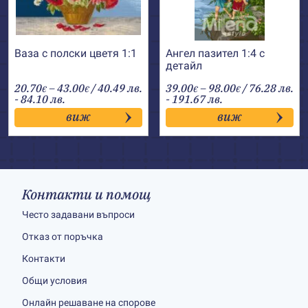
Ваза с полски цветя 1:1
Ангел пазител 1:4 с
детайл
Price
Price
20.70
–
43.00
/ 40.49 лв.
39.00
–
98.00
/ 76.28 лв.
€
€
€
€
range:
range:
- 84.10 лв.
- 191.67 лв.
20.70€
39.00€
виж
виж
through
through
43.00€
98.00€
Контакти и помощ
Често задавани въпроси
Отказ от поръчка
Контакти
Общи условия
Онлайн решаване на спорове