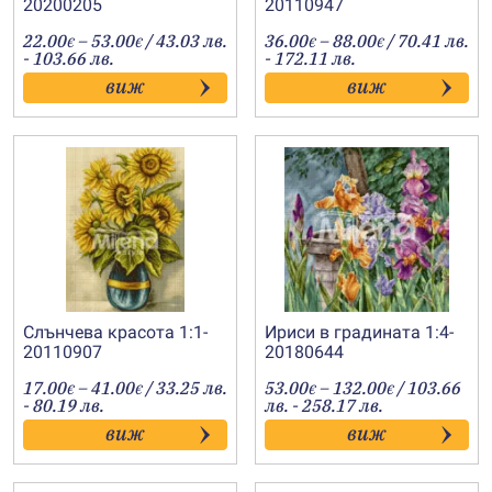
20200205
20110947
Price
Price
22.00
–
53.00
/ 43.03 лв.
36.00
–
88.00
/ 70.41 лв.
€
€
€
€
range:
range:
- 103.66 лв.
- 172.11 лв.
22.00€
36.00€
виж
виж
through
through
53.00€
88.00€
Слънчева красота 1:1-
Ириси в градината 1:4-
20110907
20180644
Price
Price
17.00
–
41.00
/ 33.25 лв.
53.00
–
132.00
/ 103.66
€
€
€
€
range:
range:
- 80.19 лв.
лв. - 258.17 лв.
17.00€
53.00€
виж
виж
through
through
41.00€
132.00€