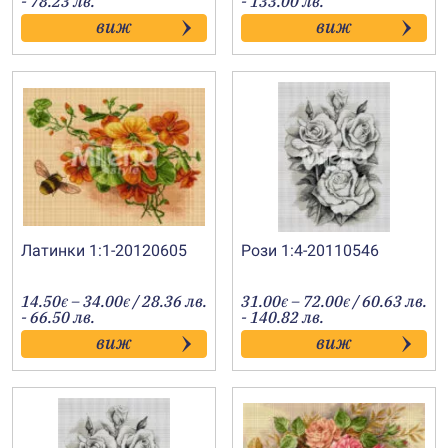
- 78.23 лв.
- 133.00 лв.
16.24€
28.00€
виж
виж
through
through
40.00€
68.00€
Латинки 1:1-20120605
Рози 1:4-20110546
Price
Price
14.50
–
34.00
/ 28.36 лв.
31.00
–
72.00
/ 60.63 лв.
€
€
€
€
range:
range:
- 66.50 лв.
- 140.82 лв.
14.50€
31.00€
виж
виж
through
through
34.00€
72.00€