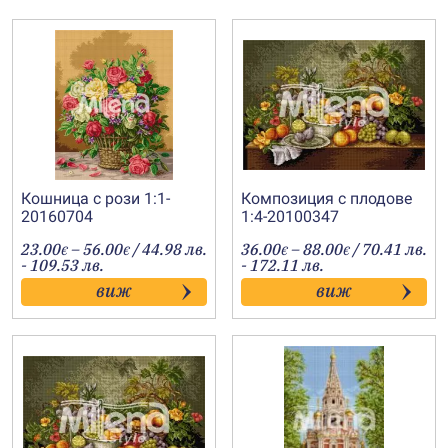
Кошница с рози 1:1-
Композиция с плодове
20160704
1:4-20100347
Price
Price
23.00
–
56.00
/ 44.98 лв.
36.00
–
88.00
/ 70.41 лв.
€
€
€
€
range:
range:
- 109.53 лв.
- 172.11 лв.
23.00€
36.00€
виж
виж
through
through
56.00€
88.00€