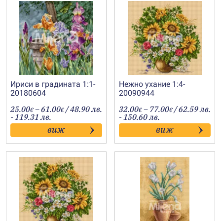
Ириси в градината 1:1-
Нежно ухание 1:4-
20180604
20090944
Price
Price
25.00
–
61.00
/ 48.90 лв.
32.00
–
77.00
/ 62.59 лв.
€
€
€
€
range:
range:
- 119.31 лв.
- 150.60 лв.
25.00€
32.00€
виж
виж
through
through
61.00€
77.00€