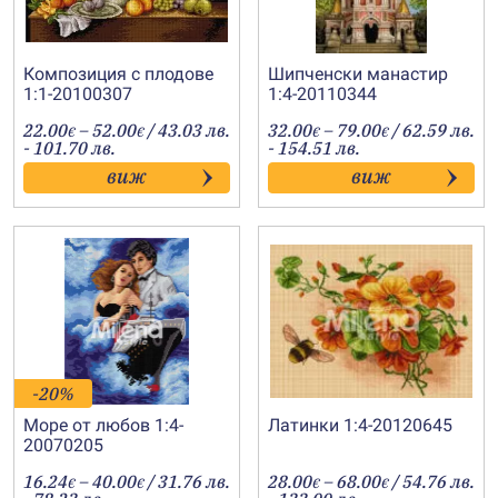
Композиция с плодове
Шипченски манастир
1:1-20100307
1:4-20110344
Price
Price
22.00
–
52.00
/ 43.03 лв.
32.00
–
79.00
/ 62.59 лв.
€
€
€
€
range:
range:
- 101.70 лв.
- 154.51 лв.
22.00€
32.00€
виж
виж
through
through
52.00€
79.00€
-20%
Море от любов 1:4-
Латинки 1:4-20120645
20070205
Price
Price
16.24
–
40.00
/ 31.76 лв.
28.00
–
68.00
/ 54.76 лв.
€
€
€
€
range:
range: