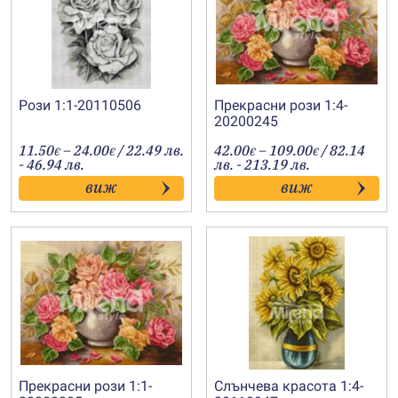
Рози 1:1-20110506
Прекрасни рози 1:4-
20200245
Price
Price
11.50
–
24.00
/ 22.49 лв.
42.00
–
109.00
/ 82.14
€
€
€
€
range:
range:
- 46.94 лв.
лв. - 213.19 лв.
11.50€
42.00€
виж
виж
through
through
24.00€
109.00€
Прекрасни рози 1:1-
Слънчева красота 1:4-