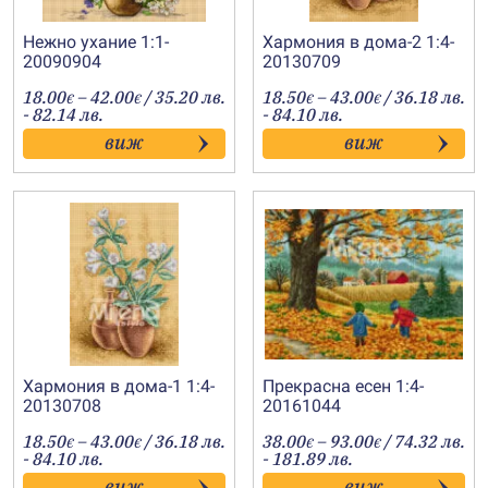
Нежно ухание 1:1-
Хармония в дома-2 1:4-
20090904
20130709
Price
Price
18.00
–
42.00
/ 35.20 лв.
18.50
–
43.00
/ 36.18 лв.
€
€
€
€
range:
range:
- 82.14 лв.
- 84.10 лв.
18.00€
18.50€
виж
виж
through
through
42.00€
43.00€
Хармония в дома-1 1:4-
Прекрасна есен 1:4-
20130708
20161044
Price
Price
18.50
–
43.00
/ 36.18 лв.
38.00
–
93.00
/ 74.32 лв.
€
€
€
€
range:
range:
- 84.10 лв.
- 181.89 лв.
18.50€
38.00€
виж
виж