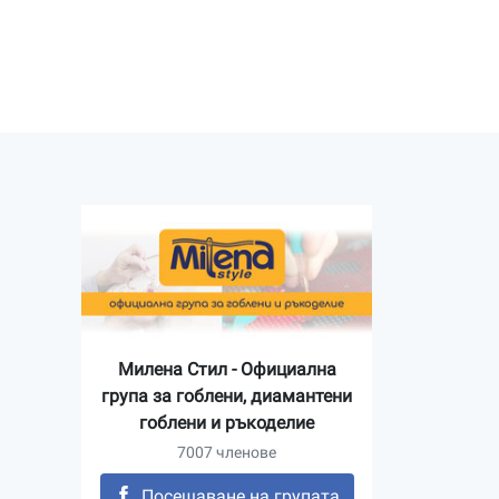
Милена Стил - Официална
група за гоблени, диамантени
гоблени и ръкоделие
7007 членове
Посещаване на групата