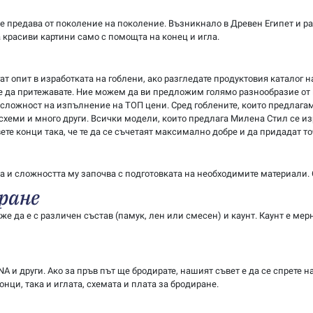
е предава от поколение на поколение. Възникнало в Древен Египет и ра
а красиви картини само с помощта на конец и игла.
т опит в изработката на гоблени, ако разгледате продуктовия каталог н
те да притежавате. Ние можем да ви предложим голямо разнообразие от
сложност на изпълнение на ТОП цени. Сред гоблените, които предлагам
 схеми и много други. Всички модели, които предлага Милена Стил се и
те конци така, че те да се съчетаят максимално добре и да придадат то
а и сложността му започва с подготовката на необходимите материали. 
ране
е да е с различен състав (памук, лен или смесен) и каунт. Каунт е мер
 и други. Ако за пръв път ще бродирате, нашият съвет е да се спрете н
ци, така и иглата, схемата и плата за бродиране.