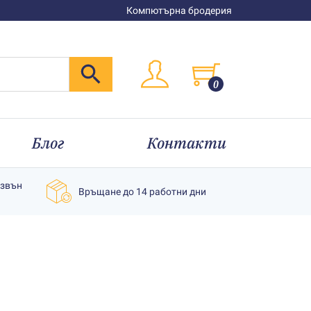
Компютърна бродерия
0
Блог
Контакти
извън
Връщане до 14 работни дни