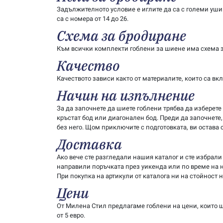
Задължителното условие е иглите да са с големи уши 
са с номера от 14 до 26.
Схема за бродиране
Към всички комплекти гоблени за шиене има схема за
Качество
Качеството зависи както от материалите, които са в
Начин на изпълнение
За да започнете да шиете гоблени трябва да изберете
кръстат бод или диагонален бод. Преди да започнете, 
без него. Щом приключите с подготовката, ви остава 
Доставка
Ако вече сте разгледали нашия каталог и сте избрали 
направили поръчката през уикенда или по време на н
При покупка на артикули от каталога ни на стойност н
Цени
От Милена Стил предлагаме гоблени на цени, които 
от 5 евро.