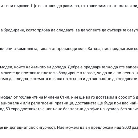
и тъпи върхове. Що се отнася до размера, то в зависимост от плата и в
 бродиране, която трябва да следвате, за да успеете да сътворите безу
ключени в комплекта, така и от производителя. Затова, ние предлагаме 
 модел, който най-много ви допада. Добре е предварително да сте запозн
можете да поставите плата за бродиране в гергеф, за да ви е по-лесно, 
само да следвате схемата стъпка по стъпка и да започнете да създавате
модел от гоблените на Милена Стил, ние ще ви го доставим в срок от 5 д
ационални или религиозни празници, доставката ще бъде при вас най-к
ад 50 евро доставката е напълно безплатна до офис на куриер, без значе
ще ви допаднат със сигурност. Ние можем да ви предложим над 2000 ра