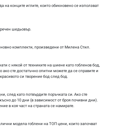
ида на конците иглите, които обикновено се използват
пречен шедьовър.
основно комплекти, произведени от Милена Стил.
ати с някой от техниките на шиене като гобленов бод,
но ако сте достатъчно опитни можете да се справите и
 красивото си творение бод след бод.
ни, след като потвърдите поръчката си. Ако сте
ъсно до 10 дни (в зависимост от броя почивни дни).
ние в коя част на страната се намирате.
злични модела гоблени на ТОП цени, които започват