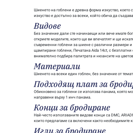
Шиенето на гоблени е древна форма изкуство, което с
изкуство е достъпно за всеки, който обича да създав
Видове
Без значение дали сте начинаещи или вече имате бога
откриете моделите, които ще ви впечатлят и ще иска
съвременни гоблени за шиене с различни размери и 
щампирани гоблени, Печатана Aida 14ct, с безплатни
внимателно подбира палитрата и нюансите на цветове
Материали
Шиенето на всеки един гоблен, без значение от темат
Подходящ плат за броди
Обикновено за гоблени се използва панама, която мож
направени върху 1 инч панама.
Конци за бродиране
Най-често използваните видове конци са DMC, ARIADNA
които предлагаме са включени както необходимите кон
Игли за бродиране