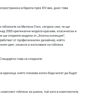
зпространено в Европа през XIV век, днес това
а гоблените на Милена Стил, сигурни сме, че ще
 над 2000 оригинални модела красиви, класически и
е ще откриете модели от „Златна колекция“,
зработват от професионален дизайнер, който
чния цвят, нюанси и излъчване на гоблена.
Стандартно това са следните:
на единица, която показва колко бода могат да бъдат
а комплект гоблени за шиене, тъй като в комплектите,