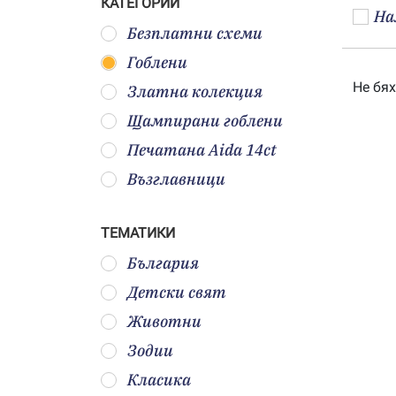
КАТЕГОРИИ
На
Безплатни схеми
Гоблени
Не бях
Златна колекция
Щампирани гоблени
Печатана Aida 14ct
Възглавници
ТЕМАТИКИ
България
Детски свят
Животни
Зодии
Класика