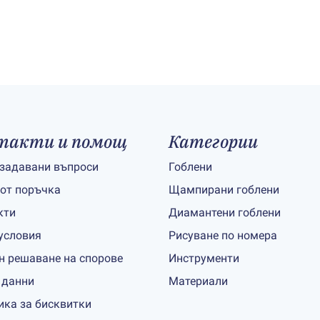
такти и помощ
Категории
 задавани въпроси
Гоблени
 от поръчка
Щампирани гоблени
кти
Диамантени гоблени
условия
Рисуване по номера
н решаване на спорове
Инструменти
 данни
Материали
ика за бисквитки