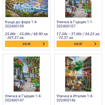
Къща до фара 1:4-
Уличка в Гърция 1:1-
202400159
202400107
Price
Price
25.00
–
55.00
/ 48.90 лв.
17.50
–
37.00
/ 34.23 лв.
€
€
€
€
range:
range:
- 107.57 лв.
- 72.37 лв.
25.00€
17.50€
виж
виж
through
through
55.00€
37.00€
Уличка в Гърция 1:4-
Уличка в Италия 1:4-
202400147
202400146