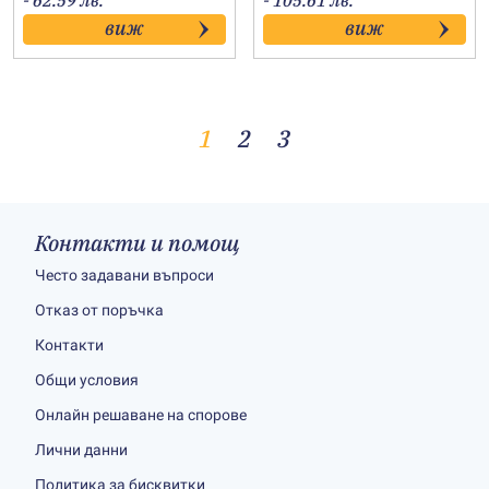
- 62.59 лв.
- 105.61 лв.
15.00€
23.00€
виж
виж
through
through
32.00€
54.00€
1
2
3
Контакти и помощ
Често задавани въпроси
Отказ от поръчка
Контакти
Общи условия
Онлайн решаване на спорове
Лични данни
Политика за бисквитки