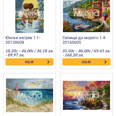
Юнски изгрев 1:1-
Селище до морето 1:4-
20130608
20160605
Price
Price
18.50
–
46.00
/ 36.18 лв.
35.50
–
86.00
/ 69.43 лв.
€
€
€
€
range:
range:
- 89.97 лв.
- 168.20 лв.
18.50€
35.50€
виж
виж
through
through
46.00€
86.00€