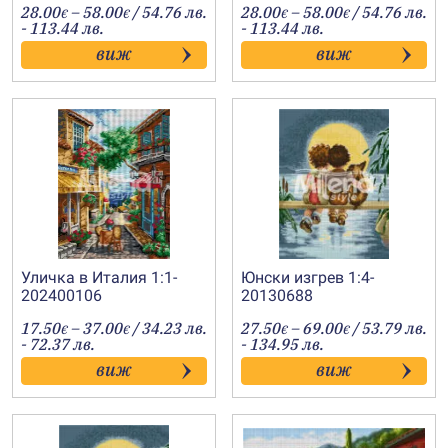
Price
Price
28.00
–
58.00
/ 54.76 лв.
28.00
–
58.00
/ 54.76 лв.
€
€
€
€
range:
range:
- 113.44 лв.
- 113.44 лв.
28.00€
28.00€
виж
виж
through
through
58.00€
58.00€
Уличка в Италия 1:1-
Юнски изгрев 1:4-
202400106
20130688
Price
Price
17.50
–
37.00
/ 34.23 лв.
27.50
–
69.00
/ 53.79 лв.
€
€
€
€
range:
range:
- 72.37 лв.
- 134.95 лв.
17.50€
27.50€
виж
виж
through
through
37.00€
69.00€