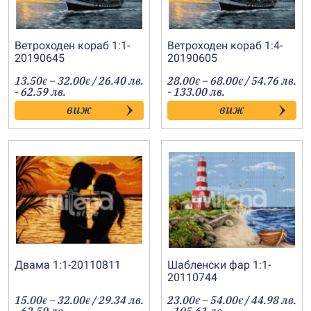
Ветроходен кораб 1:1-
Ветроходен кораб 1:4-
20190645
20190605
Price
Price
13.50
–
32.00
/ 26.40 лв.
28.00
–
68.00
/ 54.76 лв.
€
€
€
€
range:
range:
- 62.59 лв.
- 133.00 лв.
13.50€
28.00€
виж
виж
through
through
32.00€
68.00€
Двама 1:1-20110811
Шабленски фар 1:1-
20110744
Price
Price
15.00
–
32.00
/ 29.34 лв.
23.00
–
54.00
/ 44.98 лв.
€
€
€
€
range:
range: