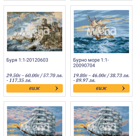
Буря 1:1-20120603
Бурно море 1:1-
20090704
Price
Price
29.50
–
60.00
/ 57.70 лв.
19.80
–
46.00
/ 38.73 лв.
€
€
€
€
range:
range:
- 117.35 лв.
- 89.97 лв.
29.50€
19.80€
виж
виж
through
through
60.00€
46.00€