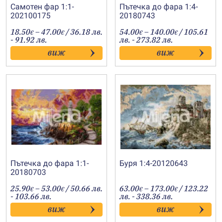
Самотен фар 1:1-
Пътечка до фара 1:4-
202100175
20180743
Price
Price
18.50
–
47.00
/ 36.18 лв.
54.00
–
140.00
/ 105.61
€
€
€
€
range:
range:
- 91.92 лв.
лв. - 273.82 лв.
18.50€
54.00€
виж
виж
through
through
47.00€
140.00€
Пътечка до фара 1:1-
Буря 1:4-20120643
20180703
Price
Price
25.90
–
53.00
/ 50.66 лв.
63.00
–
173.00
/ 123.22
€
€
€
€
range:
range:
- 103.66 лв.
лв. - 338.36 лв.
25.90€
63.00€
виж
виж
through
through
53.00€
173.00€