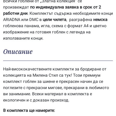
Всички гоблени от „Златна колекция“ се
произвеждат
по индивидуална заявка в срок от 2
работни дни
. Комплектът съдържа необходимите конци
ARIADNA или DMC в
цели чилета
, разграфена
немска
гобленова панама, игла, схема с формат А4 и цветно
изображение на готовия гоблен с легенда на
използваните конци.
Описание
Най-висококачествените комплекти за бродиране от
колекцията на Милена Стил са тук! Този премиум
комплект гоблен за шиене е прекрасен начин да се
поглезите с прекрасни мигове, прекарани в любимото
ви занимание. Всеки материал в комплекта е
екологичен и с доказан произход.
В комплекта ще намерите: