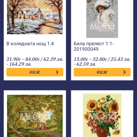
В коледната нощ 1:4
Бяла прелест 1:1-
201900049
Price
Price
31.90
–
84.00
/ 62.39 лв.
13.00
–
32.00
/ 25.43 лв.
€
€
€
€
range:
range:
- 164.29 лв.
- 62.59 лв.
31.90€
13.00€
виж
виж
through
through
84.00€
32.00€