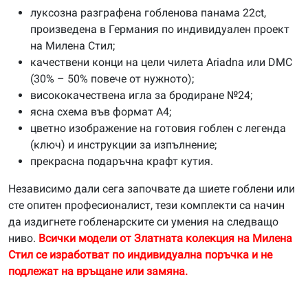
луксозна разграфена гобленова панама 22ct,
произведена в Германия по индивидуален проект
на Милена Стил;
качествени конци на цели чилета Ariadna или DMC
(30% – 50% повече от нужното);
висококачествена игла за бродиране №24;
ясна схема във формат А4;
цветно изображение на готовия гоблен с легенда
(ключ) и инструкции за изпълнение;
прекрасна подаръчна крафт кутия.
Независимо дали сега започвате да шиете гоблени или
сте опитен професионалист, тези комплекти са начин
да издигнете гобленарските си умения на следващо
ниво.
Всички модели от Златната колекция на Милена
Стил се изработват по индивидуална поръчка и не
подлежат на връщане или замяна.