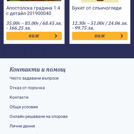
Апостолска градина 1:4
Букет от слънчогледи
с детайл-201900040
Price
Price
35.00
–
85.00
/ 68.45 лв.
12.30
–
51.00
/ 24.06 лв.
€
€
€
€
range:
range:
- 166.25 лв.
- 99.75 лв.
35.00€
12.30€
виж
виж
through
through
85.00€
51.00€
Контакти и помощ
Често задавани въпроси
Отказ от поръчка
Контакти
Общи условия
Онлайн решаване на спорове
Лични данни