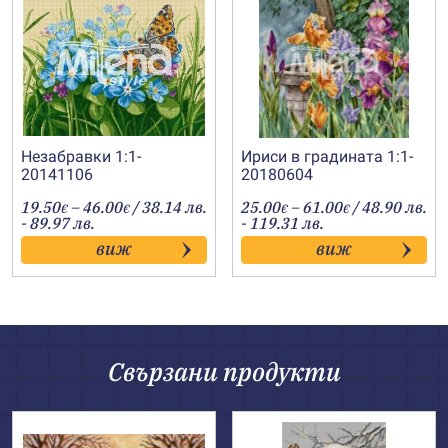
Незабравки 1:1-
Ириси в градината 1:1-
20141106
20180604
Price
Price
19.50
–
46.00
/ 38.14 лв.
25.00
–
61.00
/ 48.90 лв.
€
€
€
€
range:
range:
- 89.97 лв.
- 119.31 лв.
19.50€
25.00€
виж
виж
through
through
46.00€
61.00€
Свързани продукти