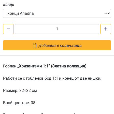
конци
количество
за
Хризантеми
Добавяне в количката
1:1-
20190203
Гоблен
„Хризантеми 1:1“ (Златна колекция)
Работи се с гобленов бод
1:1
и конец от две нишки.
Размер: 32×32 см
Брой цветове: 38