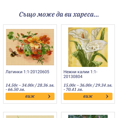
Също може да ви хареса…
Латинки 1:1-20120605
Нежни калии 1:1-
20130804
Price
Price
14.50
–
34.00
/ 28.36 лв.
15.00
–
36.00
/ 29.34 лв.
€
€
€
€
range:
range:
- 66.50 лв.
- 70.41 лв.
14.50€
15.00€
виж
виж
through
through
34.00€
36.00€