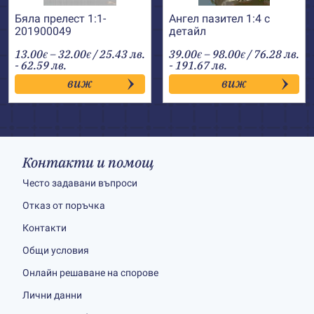
Бяла прелест 1:1-
Ангел пазител 1:4 с
201900049
детайл
Price
Price
13.00
–
32.00
/ 25.43 лв.
39.00
–
98.00
/ 76.28 лв.
€
€
€
€
range:
range:
- 62.59 лв.
- 191.67 лв.
13.00€
39.00€
виж
виж
through
through
32.00€
98.00€
Контакти и помощ
Често задавани въпроси
Отказ от поръчка
Контакти
Общи условия
Онлайн решаване на спорове
Лични данни