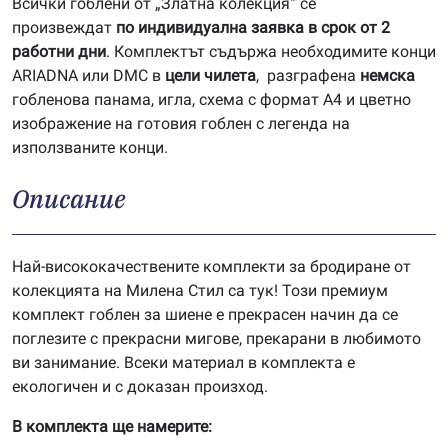
Всички гоблени от „Златна колекция“ се
произвеждат
по индивидуална заявка в срок от 2
работни дни
. Комплектът съдържа необходимите конци
ARIADNA или DMC в
цели чилета
, разграфена
немска
гобленова панама, игла, схема с формат А4 и цветно
изображение на готовия гоблен с легенда на
използваните конци.
Описание
Най-висококачествените комплекти за бродиране от
колекцията на Милена Стил са тук! Този премиум
комплект гоблен за шиене е прекрасен начин да се
поглезите с прекрасни мигове, прекарани в любимото
ви занимание. Всеки материал в комплекта е
екологичен и с доказан произход.
В комплекта ще намерите: