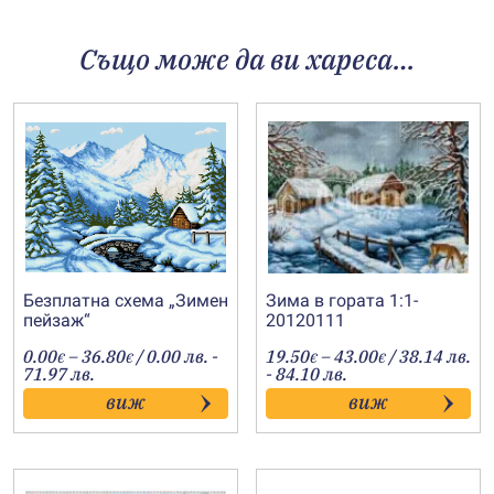
Също може да ви хареса…
Безплатна схема „Зимен
Зима в гората 1:1-
пейзаж“
20120111
Price
Price
0.00
–
36.80
/ 0.00 лв. -
19.50
–
43.00
/ 38.14 лв.
€
€
€
€
range:
range:
71.97 лв.
- 84.10 лв.
0.00€
19.50€
виж
виж
through
through
36.80€
43.00€