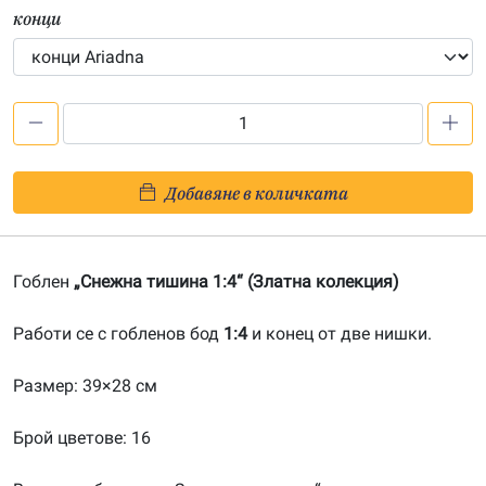
конци
количество
за
Снежна
Добавяне в количката
тишина
1:4-
20180123
Гоблен
„Снежна тишина 1:4“ (Златна колекция)
Работи се с гобленов бод
1:4
и конец от две нишки.
Размер: 39×28 см
Брой цветове: 16