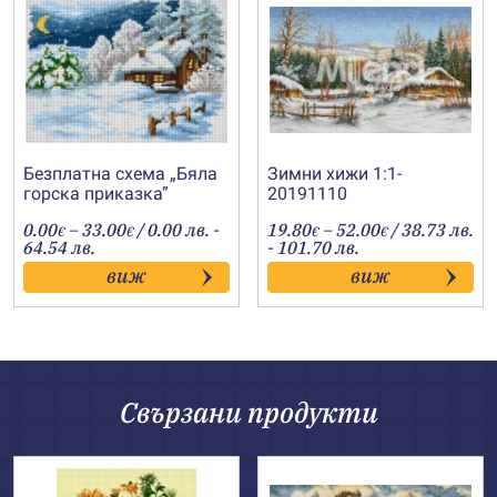
Безплатна схема „Бяла
Зимни хижи 1:1-
горска приказка”
20191110
Price
Price
0.00
–
33.00
/ 0.00 лв. -
19.80
–
52.00
/ 38.73 лв.
€
€
€
€
range:
range:
64.54 лв.
- 101.70 лв.
0.00€
19.80€
виж
виж
through
through
33.00€
52.00€
Свързани продукти