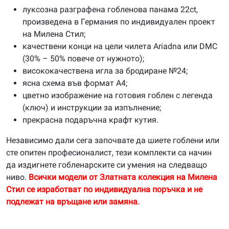
луксозна разграфена гобленова панама 22ct,
произведена в Германия по индивидуален проект
на Милена Стил;
качествени конци на цели чилета Ariadna или DMC
(30% – 50% повече от нужното);
висококачествена игла за бродиране №24;
ясна схема във формат А4;
цветно изображение на готовия гоблен с легенда
(ключ) и инструкции за изпълнение;
прекрасна подаръчна крафт кутия.
Независимо дали сега започвате да шиете гоблени или
сте опитен професионалист, тези комплекти са начин
да издигнете гобленарските си умения на следващо
ниво.
Всички модели от Златната колекция на Милена
Стил се изработват по индивидуална поръчка и не
подлежат на връщане или замяна.