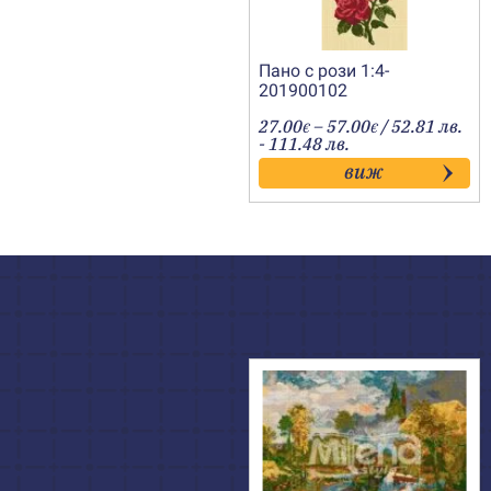
Пано с рози 1:4-
201900102
Price
27.00
–
57.00
/ 52.81 лв.
€
€
range:
- 111.48 лв.
27.00€
виж
through
57.00€