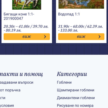
Бягащи коне 1:1-
Водопад 1:1
201900047
Price
Price
20.30
–
41.00
/ 39.70 лв.
31.90
–
68.00
/ 62.39 лв.
€
€
€
€
range:
range:
- 80.19 лв.
- 133.00 лв.
20.30€
31.90€
виж
виж
through
through
41.00€
68.00€
такти и помощ
Категории
 задавани въпроси
Гоблени
 от поръчка
Щампирани гоблени
кти
Диамантени гоблени
условия
Рисуване по номера