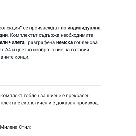
 колекция“ се произвеждат
по индивидуална
 дни
. Комплектът съдържа необходимите
ели чилета
, разграфена
немска
гобленова
ат А4 и цветно изображение на готовия
ваните конци.
 комплект гоблен за шиене е прекрасен
плекта е екологичен и с доказан произход.
 Милена Стил;