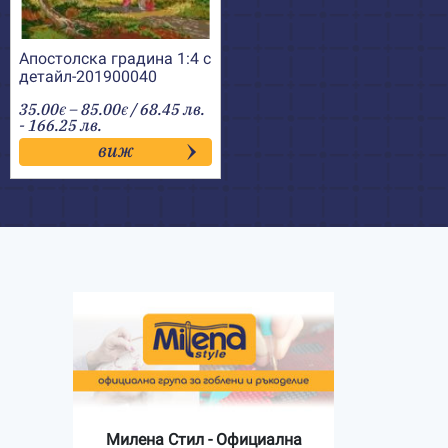
Апостолска градина 1:4 с
детайл-201900040
Price
35.00
–
85.00
/ 68.45 лв.
€
€
range:
- 166.25 лв.
35.00€
виж
through
85.00€
Милена Стил - Официална