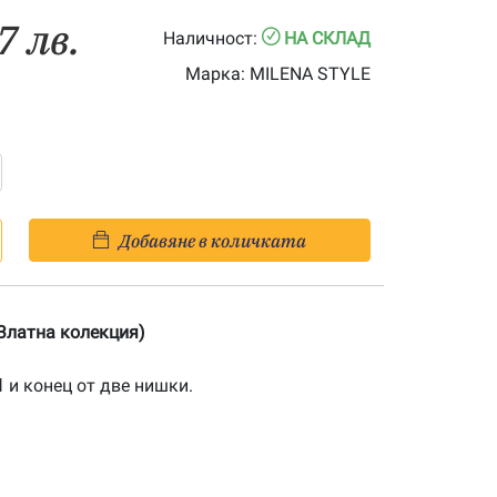
7 лв.
Наличност:
НА СКЛАД
Марка:
MILENA STYLE
Добавяне в количката
(Златна колекция)
1
и конец от две нишки.