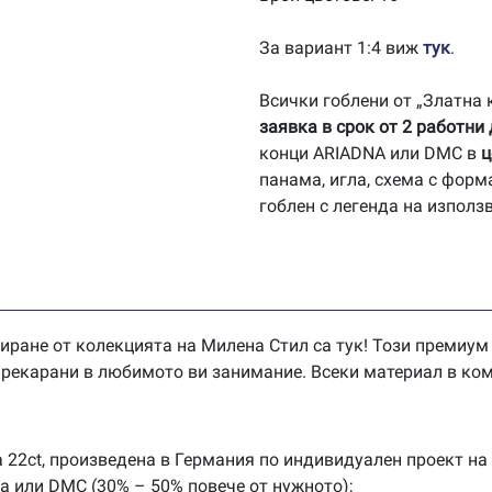
За вариант 1:4 виж
тук
.
Всички гоблени от „Златна
заявка в срок от 2 работни
конци ARIADNA или DMC в
ц
панама, игла, схема с форм
гоблен с легенда на използ
иране от колекцията на Милена Стил са тук! Този премиум
 прекарани в любимото ви занимание. Всеки материал в ком
 22ct, произведена в Германия по индивидуален проект на
na или DMC (30% – 50% повече от нужното);