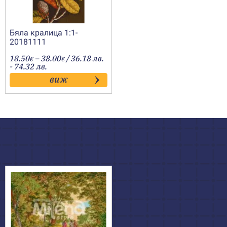
Бяла кралица 1:1-
20181111
Price
18.50
–
38.00
/ 36.18 лв.
€
€
range:
- 74.32 лв.
18.50€
виж
through
38.00€