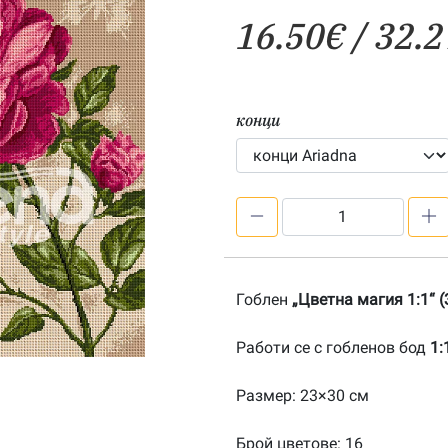
16.50
€
/ 32.2
конци
количество
за
Цветна
магия
Гоблен
„Цветна магия 1:1“ 
1:1-
20190310
Работи се с гобленов бод
1:
Размер: 23×30 см
Брой цветове: 16