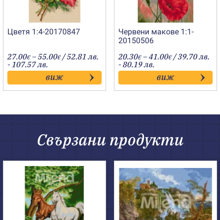
Цветя 1:4-20170847
Червени макове 1:1-
20150506
Price
Price
27.00
–
55.00
/ 52.81 лв.
20.30
–
41.00
/ 39.70 лв.
€
€
€
€
range:
range:
- 107.57 лв.
- 80.19 лв.
27.00€
20.30€
виж
виж
through
through
55.00€
41.00€
Свързани продукти