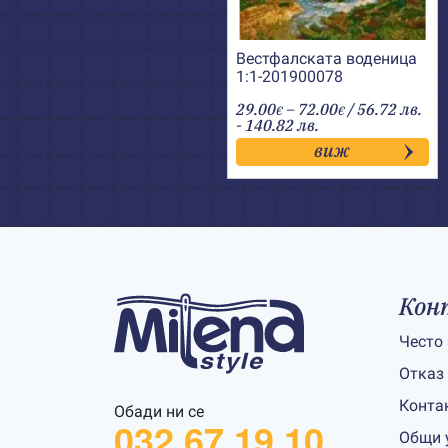
Вестфалската воденица
1:1-201900078
Price
29.00
–
72.00
/ 56.72 лв.
€
€
range:
- 140.82 лв.
29.00€
виж
through
72.00€
Кон
Често
Отказ
Конта
Обади ни се
032 67 19 10
Общи 