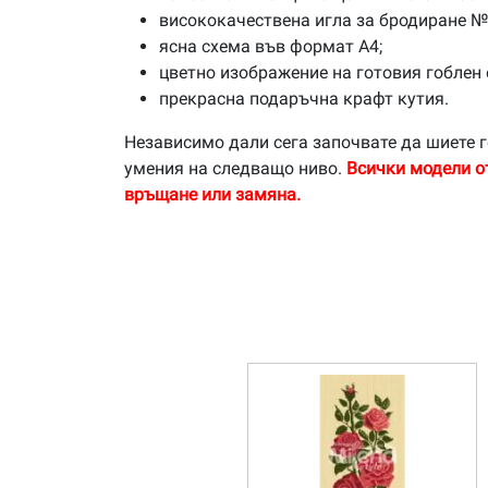
висококачествена игла за бродиране №
ясна схема във формат А4;
цветно изображение на готовия гоблен 
прекрасна подаръчна крафт кутия.
Независимо дали сега започвате да шиете г
умения на следващо ниво.
Всички модели о
връщане или замяна.