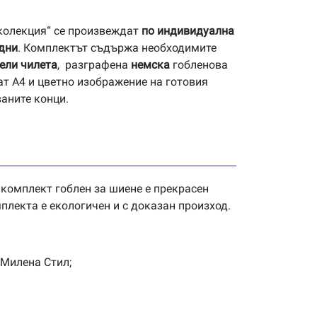
 колекция“ се произвеждат
по индивидуална
 дни
. Комплектът съдържа необходимите
ели чилета
, разграфена
немска
гобленова
ат А4 и цветно изображение на готовия
ваните конци.
 комплект гоблен за шиене е прекрасен
плекта е екологичен и с доказан произход.
 Милена Стил;