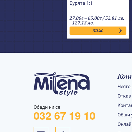
Бурята 1:1
Price
27.00
–
65.00
/ 52.81 лв.
€
€
range:
- 127.13 лв.
27.00€
виж
through
65.00€
Кон
Често
Отказ
Конта
Обади ни се
032 67 19 10
Общи 
Онлай