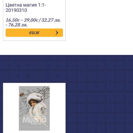
Цветна магия 1:1-
20190310
Price
16.50
–
39.00
/ 32.27 лв.
€
€
range:
- 76.28 лв.
16.50€
виж
through
39.00€