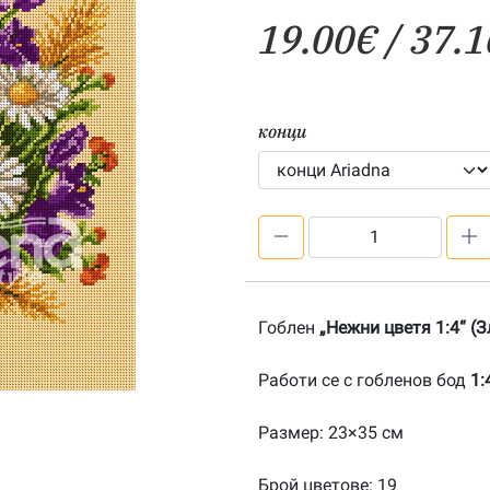
19.00
€
/ 37.1
конци
количество
за
Нежни
цветя
Гоблен
„Нежни цветя 1:4“ (
1:4-
20100927
Работи се с гобленов бод
1:
Размер: 23×35 см
Брой цветове: 19