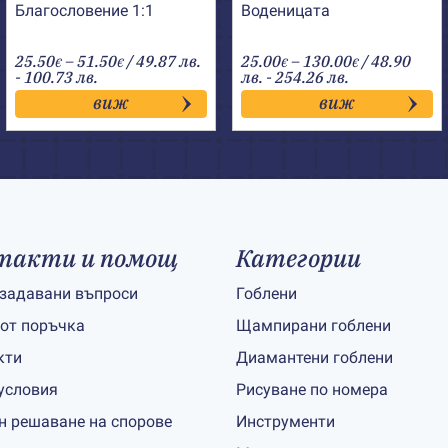
Благословение 1:1
Воденицата
Price
Price
25.50
–
51.50
/ 49.87 лв.
25.00
–
130.00
/ 48.90
€
€
€
€
range:
range:
- 100.73 лв.
лв. - 254.26 лв.
25.50€
25.00€
виж
виж
through
through
51.50€
130.00€
такти и помощ
Категории
 задавани въпроси
Гоблени
 от поръчка
Щампирани гоблени
кти
Диамантени гоблени
условия
Рисуване по номера
н решаване на спорове
Инструменти