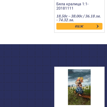
Бяла кралица 1:1-
20181111
Price
18.50
–
38.00
/ 36.18 лв.
€
€
range:
- 74.32 лв.
18.50€
виж
through
38.00€