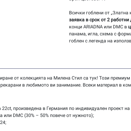
Всички гоблени от „Златна
заявка в срок от 2 работни
конци ARIADNA или DMC в
ц
панама, игла, схема с форм
гоблен с легенда на използ
иране от колекцията на Милена Стил са тук! Този премиум
 прекарани в любимото ви занимание. Всеки материал в ком
 22ct, произведена в Германия по индивидуален проект на
na или DMC (30% – 50% повече от нужното);
24;