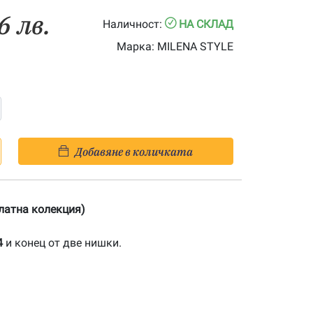
6 лв.
Наличност:
НА СКЛАД
Марка:
MILENA STYLE
Добавяне в количката
Златна колекция)
4
и конец от две нишки.