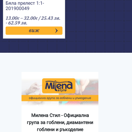
Бяла прелест 1:1-
201900049
Price
13.00
–
32.00
/ 25.43 лв.
€
€
range:
- 62.59 лв.
13.00€
виж
through
32.00€
Милена Стил - Официална
група за гоблени, диамантени
гоблени и ръкоделие