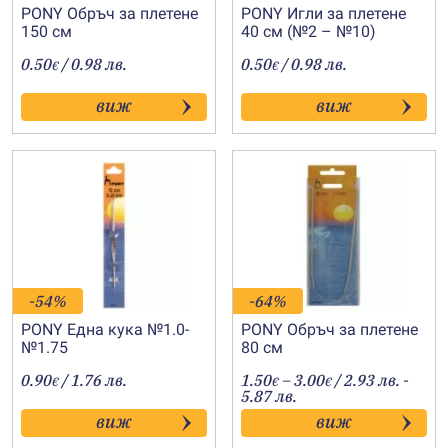
PONY Обръч за плетене
PONY Игли за плетене
150 см
40 см (№2 – №10)
0.50
/ 0.98 лв.
0.50
/ 0.98 лв.
€
€
виж
виж
-54%
-64%
PONY Една кука №1.0-
PONY Обръч за плетене
№1.75
80 см
Price
0.90
/ 1.76 лв.
1.50
–
3.00
/ 2.93 лв. -
€
€
€
range:
5.87 лв.
1.50€
виж
виж
through
3.00€