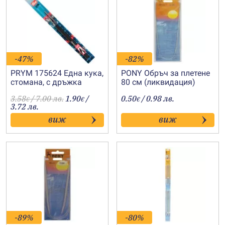
-47%
-82%
PRYM 175624 Една кука,
PONY Обръч за плетене
стомана, с дръжка
80 см (ликвидация)
№0.75
3.58
/ 7.00 лв.
1.90
/
0.50
/ 0.98 лв.
€
€
€
3.72 лв.
виж
виж
-89%
-80%