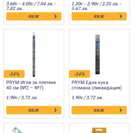
Price
Price
3.60
–
4.00
/ 7.04 лв. -
1.20
–
2.90
/ 2.35 лв. -
€
€
€
€
range:
range:
7.82 лв.
5.67 лв.
3.60€
1.20€
виж
виж
through
through
4.00€
2.90€
-54%
-24%
PRYM Игли за плетене
PRYM Една кука
40 см (№2 – №7)
стомана (ликвидация)
1.90
/ 3.72 лв.
1.90
/ 3.72 лв.
€
€
виж
виж