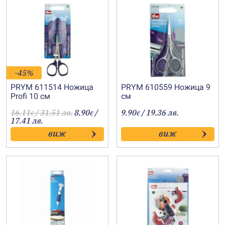
-45%
PRYM 611514 Ножица
PRYM 610559 Ножица 9
Profi 10 см
см
16.11
/ 31.51 лв.
8.90
/
9.90
/ 19.36 лв.
€
€
€
17.41 лв.
виж
виж