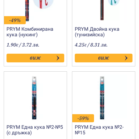
-49%
PRYM Комбинирана
PRYM Двойна кука
кука (нукинг)
(тунизийска)
1.90
/ 3.72 лв.
4.25
/ 8.31 лв.
€
€
виж
виж
-59%
PRYM Една кука №2-№5
PRYM Една кука №2-
(с дръжка)
№15