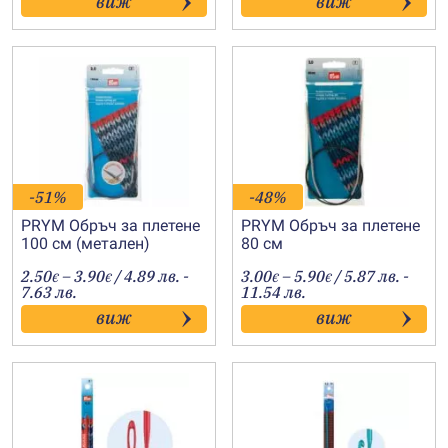
виж
виж
through
10.50€
-51%
-48%
PRYM Обръч за плетене
PRYM Обръч за плетене
100 см (метален)
80 см
Price
Price
2.50
–
3.90
/ 4.89 лв. -
3.00
–
5.90
/ 5.87 лв. -
€
€
€
€
range:
range:
7.63 лв.
11.54 лв.
2.50€
3.00€
виж
виж
through
through
3.90€
5.90€