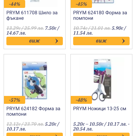
-44%
-45%
PRYM 611708 Шило за
PRYM 624180 Форма за
фъкане
помпони
13.29
/ 25.99 лв.
7.50
/
10.74
/ 21.01 лв.
5.90
/
€
€
€
€
14.67 лв.
11.54 лв.
виж
виж
-57%
-48%
PRYM 624182 Форма за
PRYM Ножици 13-25 см
помпони
Price
12.12
/ 23.70 лв.
5.20
/
5.20
–
10.50
/ 10.17 лв. -
€
€
€
€
range:
10.17 лв.
20.54 лв.
5.20€