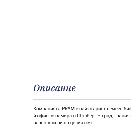
Описание
Компанията
P
RYM
е най-старият семеен биз
ѝ офис се намира в Щолберг – град, гранич
разположени по целия свят.