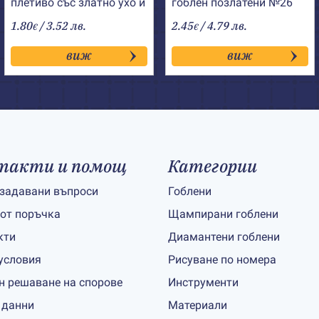
плетиво със златно ухо и
гоблен позлатени №26
заоблен връх
1.80
/ 3.52 лв.
2.45
/ 4.79 лв.
€
€
виж
виж
такти и помощ
Категории
 задавани въпроси
Гоблени
 от поръчка
Щампирани гоблени
кти
Диамантени гоблени
условия
Рисуване по номера
н решаване на спорове
Инструменти
 данни
Материали