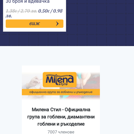
30 броя и вдевачка
1.38
/ 2.70 лв.
0.50
/ 0.98
€
€
лв.
виж
Милена Стил - Официална
група за гоблени, диамантени
гоблени и ръкоделие
7007 членове