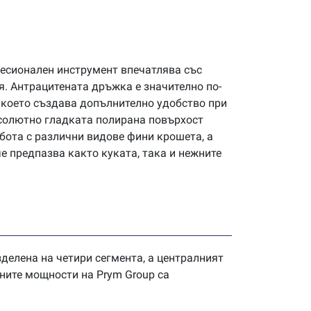
есионален инструмент впечатлява със
я. Антрацитената дръжка е значително по-
, което създава допълнително удобство при
солютно гладката полирана повърхост
бота с различни видове фини крошета, а
е предпазва както куката, така и нежните
азделена на четири сегмента, а централният
ените мощности на Prym Group са