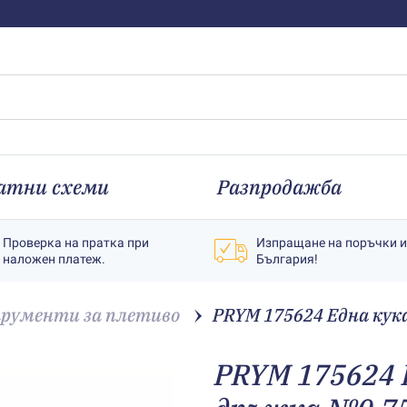
атни схеми
Разпродажба
Проверка на пратка при
Изпращане на поръчки 
наложен платеж.
България!
рументи за плетиво
PRYM 175624 Една кук
PRYM 175624 