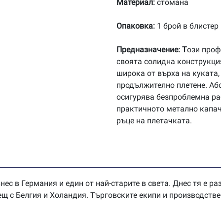
№0.75
Материал:
стомана
Опаковка:
1 брой в блистер
Предназначение: Т
ози проф
своята солидна конструкци
широка от върха на куката
продължително плетене. Аб
осигурява безпроблемна ра
практичното метално капач
ръце на плетачката.
нес в Германия и един от най-старите в света. Днес тя е р
ещ с Белгия и Холандия. Търговските екипи и производств