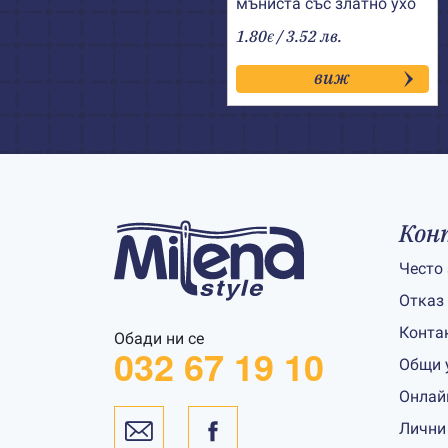
мъниста със златно ухо
1.80
/ 3.52 лв.
€
виж
Кон
Често
Отказ
Конта
Обади ни се
032 67 19 10
Общи 
Онлай
Лични