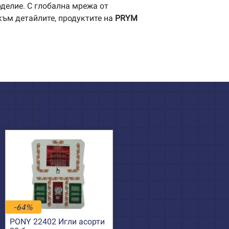
делие. С глобална мрежа от
към детайлите, продуктите на
PRYM
-64%
PONY 22402 Игли асорти