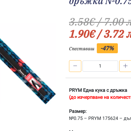
дръжка №0.7
3.58
€
/ 7.00 
1.90
€
/ 3.72 
-47%
Спестяваш
количество
за
PRYM
175624
PRYM Една кука с дръжка
Една
(до изчерпване на количест
кука,
стомана,
Размер:
с
№0.75 – PRYM 175624 – дъ
дръжка