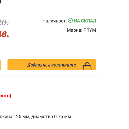
5
лв.
Наличност:
НА СКЛАД
лв.
Марка:
PRYM
Добавяне в количката
вото)
лжина 125 мм, диаметър 0.75 мм