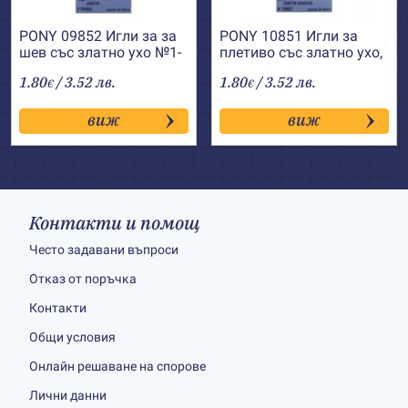
PONY 09852 Игли за за
PONY 10851 Игли за
шев със златно ухо №1-
плетиво със златно ухо,
5
остри №14-18
1.80
/ 3.52 лв.
1.80
/ 3.52 лв.
€
€
виж
виж
Контакти и помощ
Често задавани въпроси
Отказ от поръчка
Контакти
Общи условия
Онлайн решаване на спорове
Лични данни