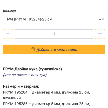
размер
количество
за
PRYM
Добавяне в количката
Двойна
кука
(тунизийска)
PRYM Двойна кука (тунизийска)
(как се плете – виж тук)
Размер и материал:
PRYM 195284 – диаметър 4 мм, дължина 25 см,
алуминий
PRYM 195286 – диаметър 5 мм, дължина 25 см,