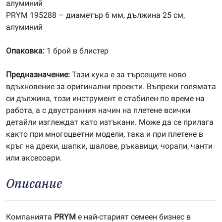
алуминий
PRYM 195288 – диаметър 6 мм, дължина 25 см,
алуминий
Опаковка:
1 брой в блистер
Предназначение:
Тази кука е за търсещите ново
вдъхновение за оригинални проекти. Въпреки голямата
си дължина, този инструмент е стабилен по време на
работа, а с двустранния начин на плетене всички
детайли изглеждат като изтъкани. Може да се прилага
както при многоцветни модели, така и при плетене в
кръг на дрехи, шапки, шалове, ръкавици, чорапи, чанти
или аксесоари.
Описание
Компанията
P
RYM
е най-старият семеен бизнес в