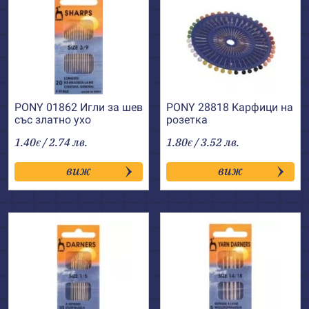
PONY 01862 Игли за шев
PONY 28818 Карфици на
със златно ухо
розетка
1.40
/ 2.74 лв.
1.80
/ 3.52 лв.
€
€
виж
виж