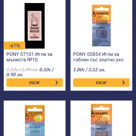
-67%
PONY 07101 Игли за
PONY 05854 Игли за
мъниста №10
гоблен със златно ухо
№24
1.53
/ 2.99 лв.
0.50
/
1.80
/ 3.52 лв.
€
€
€
0.98 лв.
виж
виж