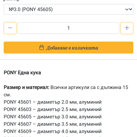
количество
за
PONY
Добавяне в количката
Една
кука
№2-
PONY Една кука
№20
Размер и материал:
Всички артикули са с дължина 15
см.
PONY 45601 – диаметър 2.0 мм, алуминий
PONY 45603 – диаметър 2.5 мм, алуминий
PONY 45605 – диаметър 3.0 мм, алуминий
PONY 45607 – диаметър 3.5 мм, алуминий
PONY 45609 – диаметър 4.0 мм, алуминий