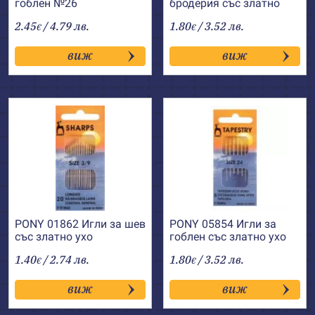
гоблен №26
бродерия със златно
ухо, остри №24-26
2.45
/ 4.79 лв.
1.80
/ 3.52 лв.
€
€
виж
виж
PONY 01862 Игли за шев
PONY 05854 Игли за
със златно ухо
гоблен със златно ухо
№24
1.40
/ 2.74 лв.
1.80
/ 3.52 лв.
€
€
виж
виж