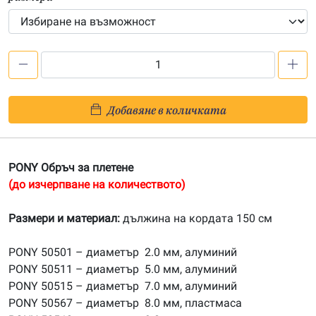
количество
за
PONY
Добавяне в количката
Обръч
за
плетене
PONY Обръч за плетене
150
(до изчерпване на количеството)
см
Размери и материал:
дължина на кордата 150 см
PONY 50501 – диаметър 2.0 мм, алуминий
PONY 50511 – диаметър 5.0 мм, алуминий
PONY 50515 – диаметър 7.0 мм, алуминий
PONY 50567 – диаметър 8.0 мм, пластмаса