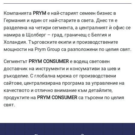
Компанията
P
RYM
е най-старият семеен бизнес в
Германия и един от най-старите в света. Днес тя е
разделена на четири сегмента, а централният ѝ офис се
намира в Щолберг – град, граничещ с Белгия и
Холандия. Търговските екипи и производствените
мощности на Prym Group са разположени по целия свят.
Сегментът
PRYM
CONSUMER
е водещ световен
доставчик на инструменти и консумативи за шев и
ръкоделие. С глобална мрежа от производствени
сайтове, централизирана програма за управление на
качеството и отлично внимание към детайлите,
продуктите на
PRYM
CONSUMER
са търсени по целия
свят.