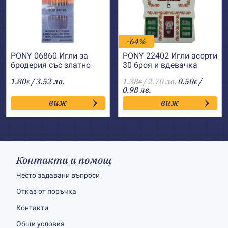
-64%
PONY 06860 Игли за
PONY 22402 Игли асорти
бродерия със златно
30 броя и вдевачка
ухо, остри №24-26
1.80
/ 3.52 лв.
1.38
/ 2.70 лв.
0.50
/
€
€
€
0.98 лв.
виж
виж
Контакти и помощ
Често задавани въпроси
Отказ от поръчка
Контакти
Общи условия