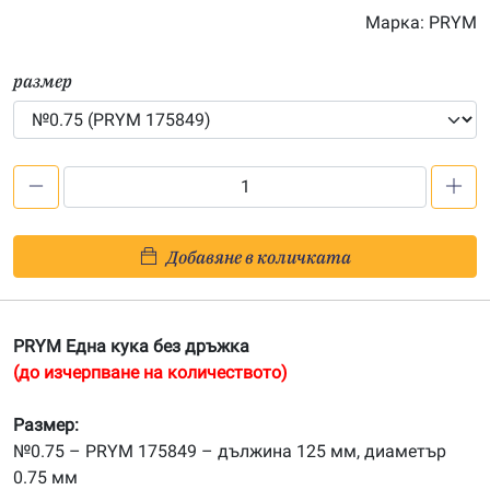
Марка:
PRYM
размер
количество
за
PRYM
Добавяне в количката
Една
кука
стомана
PRYM Една кука без дръжка
(ликвидация)
(до изчерпване на количеството)
Размер:
№0.75 – PRYM 175849 – дължина 125 мм, диаметър
0.75 мм