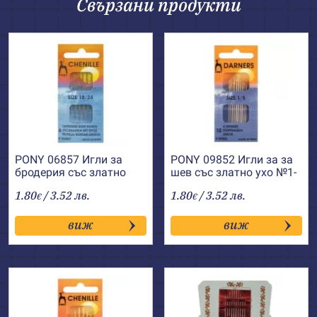
Свързани продукти
PONY 06857 Игли за
PONY 09852 Игли за за
бродерия със златно
шев със златно ухо №1-
ухо, остри №18-24
5
1.80
/ 3.52 лв.
1.80
/ 3.52 лв.
€
€
виж
виж