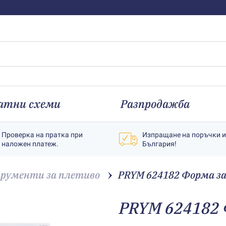
атни схеми
Разпродажба
Проверка на пратка при
Изпращане на поръчки 
наложен платеж.
България!
рументи за плетиво
PRYM 624182 Форма з
PRYM 624182 