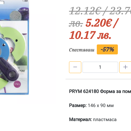
12.12
€
/ 23.7
лв.
5.20
€
/
10.17 лв.
-57%
Спестяваш
количество
за
PRYM
624182
PRYM 624180 Форма за по
Форма
за
Размер:
146 x 90 мм
помпони
Материал:
пластмаса