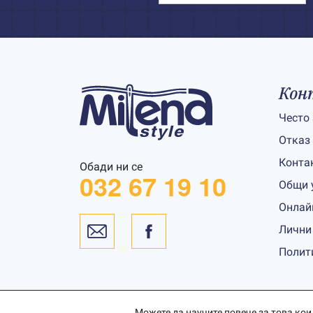
Кон
Често
Отказ
Конта
Обади ни се
032 67 19 10
Общи 
Онлай
Лични
Полит
Можете да научите повече за това кои