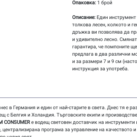
Опаковка:
1 брой
Описание:
Един инструмент 
толкова лесен, колкото и г
дръжка ви позволява да пр
и удивително лесно. Смянат
гарантира, че помпоните ще
предлага в два различни мод
и за размери 7 и 9 см (нас
инструкция за употреба.
нес в Германия и един от най-старите в света. Днес тя е р
чещ с Белгия и Холандия. Търговските екипи и производств
M
CONSUMER
е водещ световен доставчик на инструменти 
, централизирана програма за управление на качеството и
по целия свят.