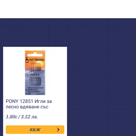
PONY 12851 Игли за
лесно вдяване със
златно ухо
1.80
/ 3.52 лв.
€
виж