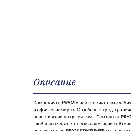
Описание
Компанията
P
RYM
е най-старият семеен биз
ѝ офис се намира в Столберг – град, грани
разположени по целия свят. Сегментът
PRY
глобална мрежа от производствени сайтове
продуктите на
PRYM
CONSUMER
са търсени 