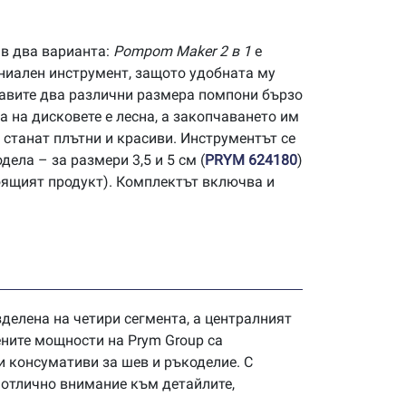
в два варианта:
Pompom Maker 2 в 1
е
ениален инструмент, защото удобната му
авите два различни размера помпони бързо
а на дисковете е лесна, а закопчаването им
 станат плътни и красиви. Инструментът се
ела – за размери 3,5 и 5 см (
PRYM 624180
)
тоящият продукт). Комплектът включва и
азделена на четири сегмента, а централният
ените мощности на Prym Group са
и консумативи за шев и ръкоделие. С
 отлично внимание към детайлите,