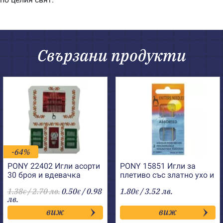
Свързани продукти
-64%
PONY 22402 Игли асорти
PONY 15851 Игли за
30 броя и вдевачка
плетиво със златно ухо и
заоблен връх
1.38
/ 2.70 лв.
0.50
/ 0.98
1.80
/ 3.52 лв.
€
€
€
лв.
виж
виж