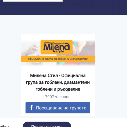
Милена Стил - Официална
група за гоблени, диамантени
гоблени и ръкоделие
7007 членове
Посещаване на групата
ройки
.
Приемам всички