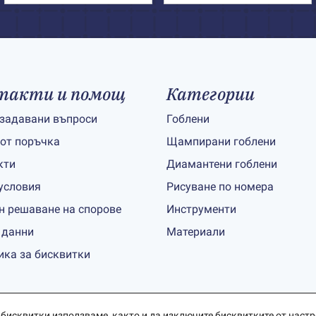
такти и помощ
Категории
 задавани въпроси
Гоблени
 от поръчка
Щампирани гоблени
кти
Диамантени гоблени
условия
Рисуване по номера
н решаване на спорове
Инструменти
 данни
Материали
ика за бисквитки
 бисквитки използваме, както и да изключите бисквитките от
наст