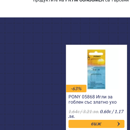
-63%
PONY 05868 Игли за
гоблен със златно ухо
№28
1.64
/ 3.21 лв.
0.60
/ 1.17
€
€
лв.
виж