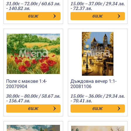
Price
Price
31.00
–
72.00
/ 60.63 лв.
15.00
–
37.00
/ 29.34 лв.
€
€
€
€
range:
range:
- 140.82 лв.
- 72.37 лв.
31.00€
15.00€
виж
виж
through
through
72.00€
37.00€
Поле с макове 1:4-
Дъждовна вечер 1:1-
20070904
20081106
Price
Price
30.00
–
80.00
/ 58.67 лв.
15.00
–
36.00
/ 29.34 лв.
€
€
€
€
range:
range:
- 156.47 лв.
- 70.41 лв.
30.00€
15.00€
виж
виж
through
through
80.00€
36.00€