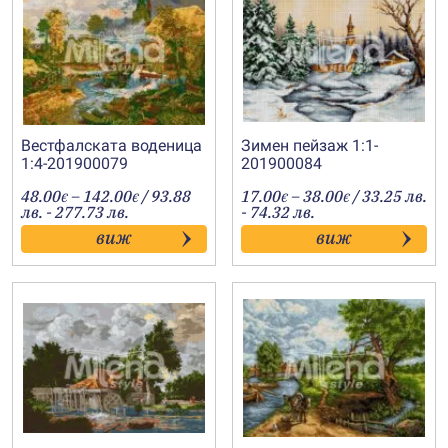
Вестфалската воденица
Зимен пейзаж 1:1-
1:4-201900079
201900084
Price
Price
48.00
–
142.00
/ 93.88
17.00
–
38.00
/ 33.25 лв.
€
€
€
€
range:
range:
лв. - 277.73 лв.
- 74.32 лв.
48.00€
17.00€
виж
виж
through
through
142.00€
38.00€