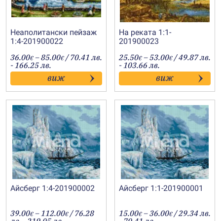
Неаполитански пейзаж
На реката 1:1-
1:4-201900022
201900023
Price
Price
36.00
–
85.00
/ 70.41 лв.
25.50
–
53.00
/ 49.87 лв.
€
€
€
€
range:
range:
- 166.25 лв.
- 103.66 лв.
36.00€
25.50€
виж
виж
through
through
85.00€
53.00€
Айсберг 1:4-201900002
Айсберг 1:1-201900001
Price
Price
39.00
–
112.00
/ 76.28
15.00
–
36.00
/ 29.34 лв.
€
€
€
€
range:
range: