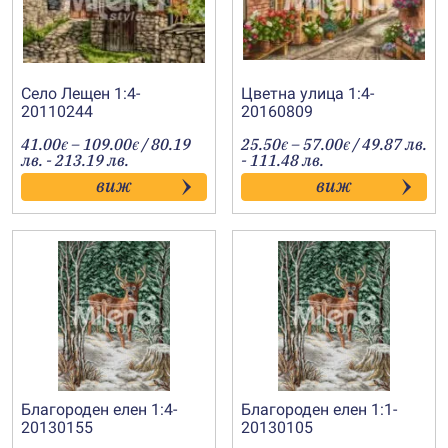
Село Лещен 1:4-
Цветна улица 1:4-
20110244
20160809
Price
Price
41.00
–
109.00
/ 80.19
25.50
–
57.00
/ 49.87 лв.
€
€
€
€
range:
range:
лв. - 213.19 лв.
- 111.48 лв.
41.00€
25.50€
виж
виж
through
through
109.00€
57.00€
Благороден елен 1:4-
Благороден елен 1:1-
20130155
20130105