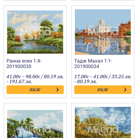
Ранна есен 1:4-
Тадж Махал 1:1-
201900030
201900034
Price
Price
41.00
–
98.00
/ 80.19 лв.
17.00
–
41.00
/ 33.25 лв.
€
€
€
€
range:
range:
- 191.67 лв.
- 80.19 лв.
41.00€
17.00€
виж
виж
through
through
98.00€
41.00€