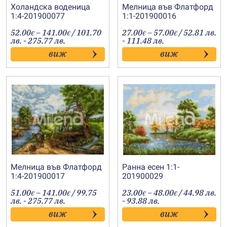
Холандска воденица
Мелница във Флатфорд
1:4-201900077
1:1-201900016
Price
Price
52.00
–
141.00
/ 101.70
27.00
–
57.00
/ 52.81 лв.
€
€
€
€
range:
range:
лв. - 275.77 лв.
- 111.48 лв.
52.00€
27.00€
виж
виж
through
through
141.00€
57.00€
Мелница във Флатфорд
Ранна есен 1:1-
1:4-201900017
201900029
Price
Price
51.00
–
141.00
/ 99.75
23.00
–
48.00
/ 44.98 лв.
€
€
€
€
range:
range:
лв. - 275.77 лв.
- 93.88 лв.
51.00€
23.00€
виж
виж
through
through
141.00€
48.00€