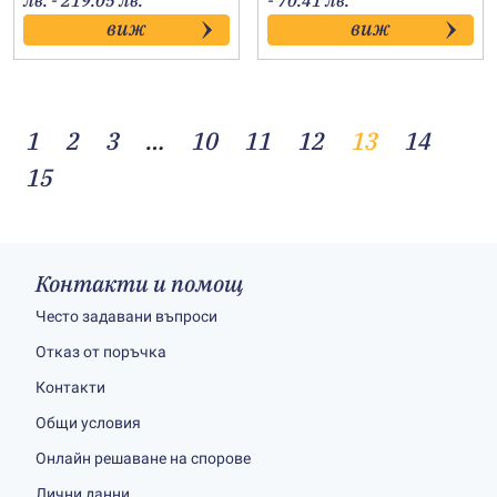
лв. - 219.05 лв.
- 70.41 лв.
39.00€
15.00€
виж
виж
through
through
112.00€
36.00€
1
2
3
…
10
11
12
13
14
15
Контакти и помощ
Често задавани въпроси
Отказ от поръчка
Контакти
Общи условия
Онлайн решаване на спорове
Лични данни