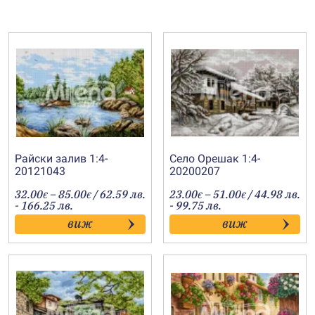
Райски залив 1:4-
Село Орешак 1:4-
20121043
20200207
Price
Price
32.00
–
85.00
/ 62.59 лв.
23.00
–
51.00
/ 44.98 лв.
€
€
€
€
range:
range:
- 166.25 лв.
- 99.75 лв.
32.00€
23.00€
виж
виж
through
through
85.00€
51.00€