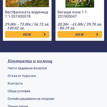
Вестфалската воденица
Бягащи коне 1:1-
1:1-201900078
201900047
Price
Price
29.00
–
72.00
/ 56.72 лв.
20.30
–
41.00
/ 39.70 лв.
€
€
€
€
range:
range:
- 140.82 лв.
- 80.19 лв.
29.00€
20.30€
виж
виж
through
through
72.00€
41.00€
Контакти и помощ
Често задавани въпроси
Отказ от поръчка
Контакти
Общи условия
Онлайн решаване на спорове
Лични данни