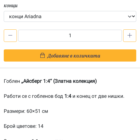
конци
количество
за
Айсберг
Добавяне в количката
1:4-
201900002
Гоблен
„Айсберг 1:4“ (Златна колекция)
Работи се с гобленов бод
1:4
и конец от две нишки.
Размери: 60×51 см
Брой цветове: 14