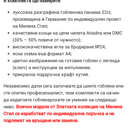
В комплекта ще намерите:
луксозна разграфена гобленова панама 22ct,
произведена в Германия по индивидуален проект
на Милена Стил;
качествени конци на цели чилета Ariadna или DMC
(30% – 50% повече от нужното);
висококачествена игла за бродиране №24;
ясна схема във формат А4;
цветно изображение на готовия гоблен с легенда
(ключ) и инструкции за изпълнение;
прекрасна подаръчна крафт кутия.
Независимо дали сега започвате да шиете гоблени или
сте опитен професионалист, тези комплекти са начин
да издигнете гобленарските си умения на следващо
ниво.
Всички модели от Златната колекция на Милена
Стил се изработват по индивидуална поръчка и не
подлежат на връщане или замяна.