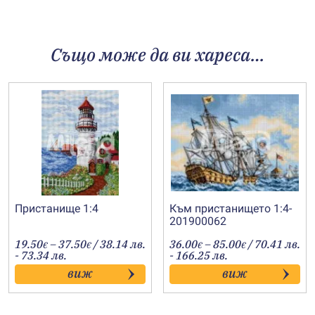
Също може да ви хареса…
Пристанище 1:4
Към пристанището 1:4-
201900062
Price
Price
19.50
–
37.50
/ 38.14 лв.
36.00
–
85.00
/ 70.41 лв.
€
€
€
€
range:
range:
- 73.34 лв.
- 166.25 лв.
19.50€
36.00€
виж
виж
through
through
37.50€
85.00€