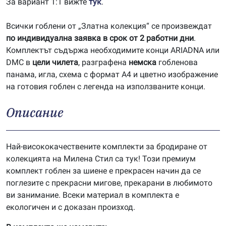
За вариант 1:1 вижте
тук
.
Всички гоблени от „Златна колекция“ се произвеждат
по индивидуална заявка в срок от 2 работни дни
.
Комплектът съдържа необходимите конци ARIADNA или
DMC в
цели чилета
, разграфена
немска
гобленова
панама, игла, схема с формат А4 и цветно изображение
на готовия гоблен с легенда на използваните конци.
Описание
Най-висококачествените комплекти за бродиране от
колекцията на Милена Стил са тук! Този премиум
комплект гоблен за шиене е прекрасен начин да се
поглезите с прекрасни мигове, прекарани в любимото
ви занимание. Всеки материал в комплекта е
екологичен и с доказан произход.