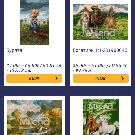
Бурята 1:1
Богатири 1:1-201900045
Price
Price
27.00
–
65.00
/ 52.81 лв.
26.00
–
51.00
/ 50.85 лв.
€
€
€
€
range:
range:
- 127.13 лв.
- 99.75 лв.
27.00€
26.00€
виж
виж
through
through
65.00€
51.00€