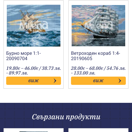
Бурно море 1:1-
Ветроходен кораб 1:4-
20090704
20190605
Price
Price
19.80
–
46.00
/ 38.73 лв.
28.00
–
68.00
/ 54.76 лв.
€
€
€
€
range:
range:
- 89.97 лв.
- 133.00 лв.
19.80€
28.00€
виж
виж
through
through
46.00€
68.00€
Свързани продукти