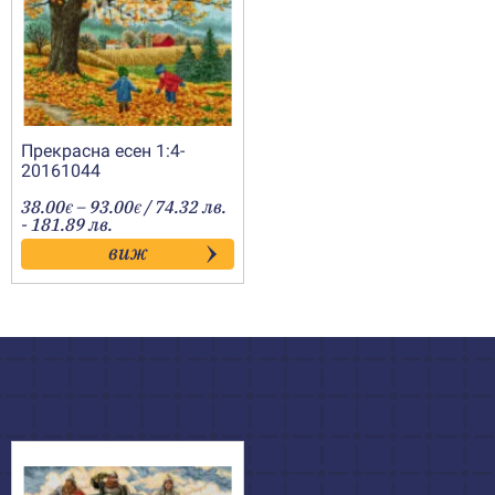
Прекрасна есен 1:4-
20161044
Price
38.00
–
93.00
/ 74.32 лв.
€
€
range:
- 181.89 лв.
38.00€
виж
through
93.00€