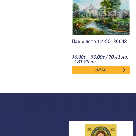
Пак е лято 1:4-20130643
Price
36.00
–
93.00
/ 70.41 лв.
€
€
range:
- 181.89 лв.
36.00€
виж
through
93.00€