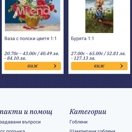
Ваза с полски цветя 1:1
Бурята 1:1
Price
Price
20.70
–
43.00
/ 40.49 лв.
27.00
–
65.00
/ 52.81 лв.
€
€
€
€
range:
range:
- 84.10 лв.
- 127.13 лв.
20.70€
27.00€
виж
виж
through
through
43.00€
65.00€
такти и помощ
Категории
 задавани въпроси
Гоблени
 от поръчка
Щампирани гоблени