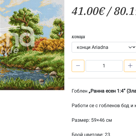
41.00
€
/ 80.1
конци
количество
за
Ранна
есен
Гоблен
„Ранна есен 1:4” (Зл
1:4-
201900030
Работи се с гобленов бод и 
Размер: 59×46 см
Брой цветове: 23