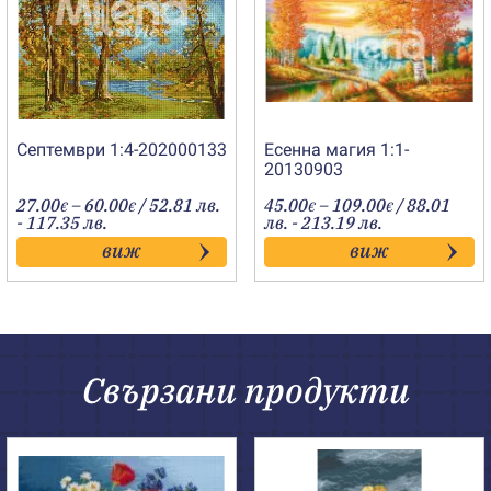
Септември 1:4-202000133
Есенна магия 1:1-
20130903
Price
Price
27.00
–
60.00
/ 52.81 лв.
45.00
–
109.00
/ 88.01
€
€
€
€
range:
range:
- 117.35 лв.
лв. - 213.19 лв.
27.00€
45.00€
виж
виж
through
through
60.00€
109.00€
Свързани продукти