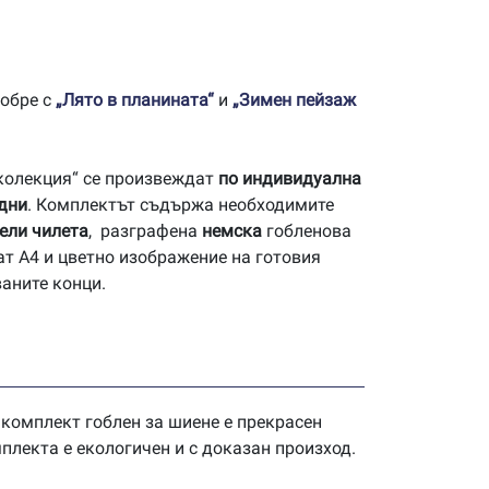
добре с
„Лято в планината“
и
„Зимен пейзаж
 колекция“ се произвеждат
по индивидуална
 дни
. Комплектът съдържа необходимите
ели чилета
, разграфена
немска
гобленова
ат А4 и цветно изображение на готовия
ваните конци.
 комплект гоблен за шиене е прекрасен
плекта е екологичен и с доказан произход.