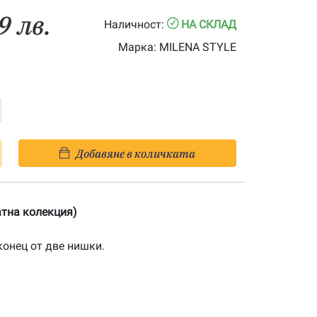
9 лв.
Наличност:
НА СКЛАД
Марка:
MILENA STYLE
Добавяне в количката
атна колекция)
конец от две нишки.