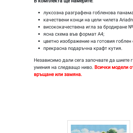
В комплекта ще намерите:
луксозна разграфена гобленова панама
качествени конци на цели чилета Ariad
висококачествена игла за бродиране №
ясна схема във формат А4;
цветно изображение на готовия гоблен 
прекрасна подаръчна крафт кутия.
Независимо дали сега започвате да шиете г
умения на следващо ниво.
Всички модели о
връщане или замяна.