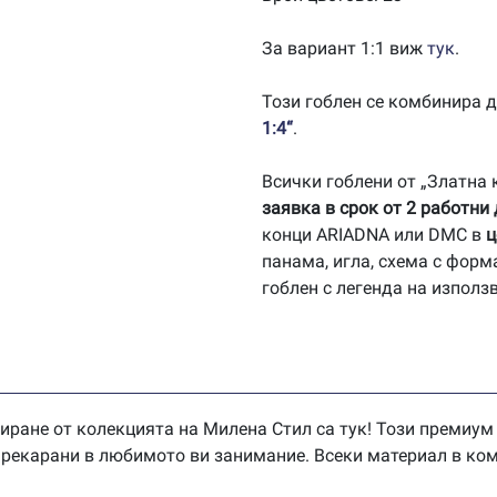
За вариант 1:1 виж
тук
.
Този гоблен се комбинира 
1:4“
.
Всички гоблени от „Златна
заявка в срок от 2 работни
конци ARIADNA или DMC в
ц
панама, игла, схема с форм
гоблен с легенда на използ
иране от колекцията на Милена Стил са тук! Този премиум
 прекарани в любимото ви занимание. Всеки материал в ком