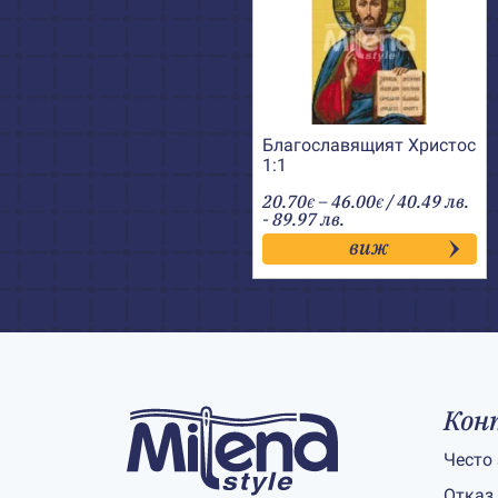
Благославящият Христос
1:1
Price
20.70
–
46.00
/ 40.49 лв.
€
€
range:
- 89.97 лв.
20.70€
виж
through
46.00€
Кон
Често
Отказ