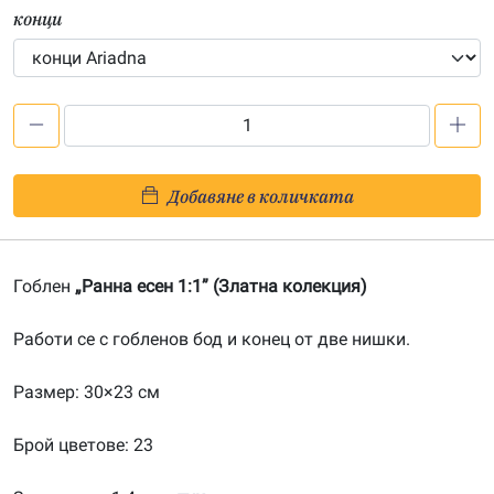
конци
количество
за
Ранна
Добавяне в количката
есен
1:1-
201900029
Гоблен
„Ранна есен 1:1” (Златна колекция)
Работи се с гобленов бод и конец от две нишки.
Размер: 30×23 см
Брой цветове: 23