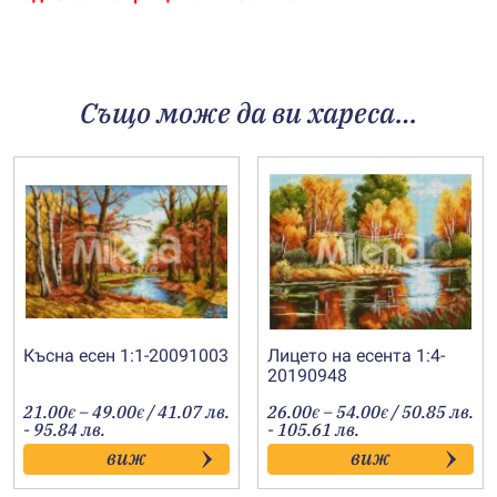
Също може да ви хареса…
Късна есен 1:1-20091003
Лицето на есента 1:4-
20190948
Price
Price
21.00
–
49.00
/ 41.07 лв.
26.00
–
54.00
/ 50.85 лв.
€
€
€
€
range:
range:
- 95.84 лв.
- 105.61 лв.
21.00€
26.00€
виж
виж
through
through
49.00€
54.00€