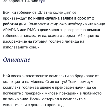
За вариант 1:4 виж
тук
.
Всички гоблени от „Златна колекция“ се
произвеждат
по индивидуална заявка в срок от 2
работни дни
. Комплектът съдържа необходимите конци
ARIADNA или DMC в
цели чилета
, разграфена
немска
гобленова панама, игла, схема с формат А4 и цветно
изображение на готовия гоблен с легенда на
използваните конци.
Описание
Най-висококачествените комплекти за бродиране от
колекцията на Милена Стил са тук! Този премиум
комплект гоблен за шиене е прекрасен начин да се
поглезите с прекрасни мигове, прекарани в любимото
ви занимание. Всеки материал в комплекта е
екологичен и с доказан произход.