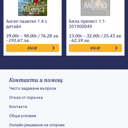
Ангел пазител 1:4 с
Бяла прелест 1:1-
детайл
201900049
Price
Price
39.00
–
98.00
/ 76.28 лв.
13.00
–
32.00
/ 25.43 лв.
€
€
€
€
range:
range:
- 191.67 лв.
- 62.59 лв.
39.00€
13.00€
виж
виж
through
through
98.00€
32.00€
Контакти и помощ
Често задавани въпроси
Отказ от поръчка
Контакти
Общи условия
Онлайн решаване на спорове