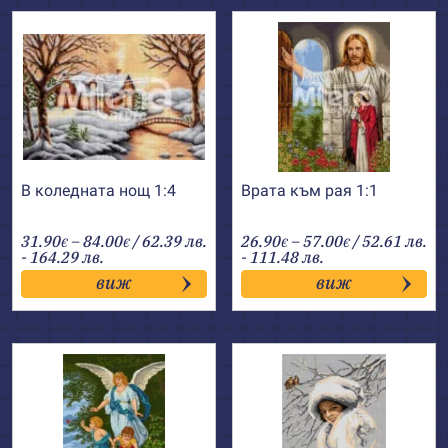
В коледната нощ 1:4
Врата към рая 1:1
Price
Price
31.90
–
84.00
/ 62.39 лв.
26.90
–
57.00
/ 52.61 лв.
€
€
€
€
range:
range:
- 164.29 лв.
- 111.48 лв.
31.90€
26.90€
виж
виж
through
through
84.00€
57.00€