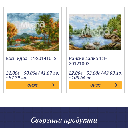
Есен идва 1:4-20141018
Райски залив 1:1-
20121003
Price
Price
21.00
–
50.00
/ 41.07 лв.
22.00
–
53.00
/ 43.03 лв.
€
€
€
€
range:
range:
- 97.79 лв.
- 103.66 лв.
21.00€
22.00€
виж
виж
through
through
50.00€
53.00€
Свързани продукти