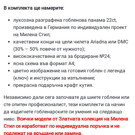
В комплекта ще намерите:
луксозна разграфена гобленова панама 22ct,
произведена в Германия по индивидуален проект
на Милена Стил;
качествени конци на цели чилета Ariadna или DMC
(30% – 50% повече от нужното);
висококачествена игла за бродиране №24;
ясна схема във формат А4;
цветно изображение на готовия гоблен с легенда
(ключ) и инструкции за изпълнение;
прекрасна подаръчна крафт кутия.
Независимо дали сега започвате да шиете гоблени или
сте опитен професионалист, тези комплекти са начин
да издигнете гобленарските си умения на следващо
ниво.
Всички модели от Златната колекция на Милена
Стил се изработват по индивидуална поръчка и не
подлежат на връщане или замяна.