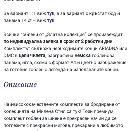
За вариант 1:1 виж
тук
, а за вариант с кръстат бод и
панама 14 ct – виж
тук
.
Всички гоблени от „Златна колекция“ се произвеждат
по индивидуална заявка в срок от 2 работни дни
.
Комплектът съдържа необходимите конци ARIADNA или
DMC в
цели чилета
, разграфена
немска
гобленова
панама, игла, схема с формат А4 и цветно изображение
на готовия гоблен с легенда на използваните конци.
Описание
Най-висококачествените комплекти за бродиране от
колекцията на Милена Стил са тук! Този премиум
комплект гоблен за шиене е прекрасен начин да се
поглезите с прекрасни мигове, прекарани в любимото