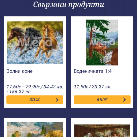
Свързани продукти
Волни коне
Воденичката 1:4
Price
17.60
–
79.90
/ 34.42 лв.
11.90
/ 23.27 лв.
€
€
€
range:
- 156.27 лв.
17.60€
виж
виж
through
79.90€