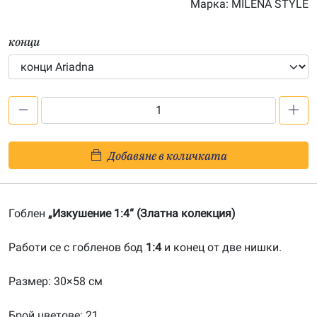
Марка:
MILENA STYLE
конци
количество
за
Изкушение
Добавяне в количката
1:4-
20191163
Гоблен
„Изкушение 1:4“ (Златна колекция)
Работи се с гобленов бод
1:4
и конец от две нишки.
Размер: 30×58 см
Брой цветове: 21