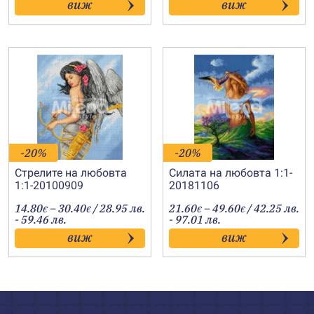
виж
виж
through
through
67.20€
75.20€
-20%
-20%
Стрелите на любовта
Силата на любовта 1:1-
1:1-20100909
20181106
Price
Price
14.80
–
30.40
/ 28.95 лв.
21.60
–
49.60
/ 42.25 лв.
€
€
€
€
range:
range:
- 59.46 лв.
- 97.01 лв.
14.80€
21.60€
виж
виж
through
through
30.40€
49.60€