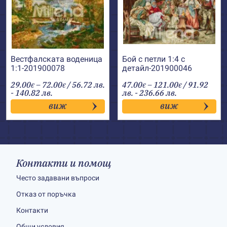
Вестфалската воденица
Бой с петли 1:4 с
1:1-201900078
детайл-201900046
Price
Price
29.00
–
72.00
/ 56.72 лв.
47.00
–
121.00
/ 91.92
€
€
€
€
range:
range:
- 140.82 лв.
лв. - 236.66 лв.
29.00€
47.00€
виж
виж
through
through
72.00€
121.00€
Контакти и помощ
Често задавани въпроси
Отказ от поръчка
Контакти
Общи условия