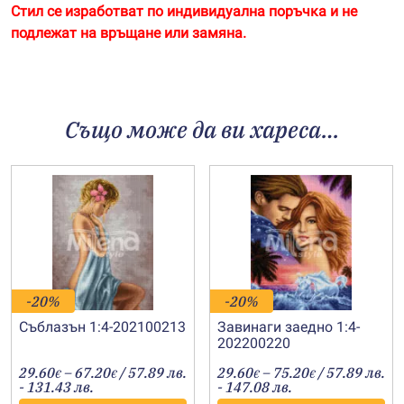
Стил се изработват по индивидуална поръчка и не
подлежат на връщане или замяна.
Също може да ви хареса…
-20%
-20%
Съблазън 1:4-202100213
Завинаги заедно 1:4-
202200220
Price
Price
29.60
–
67.20
/ 57.89 лв.
29.60
–
75.20
/ 57.89 лв.
€
€
€
€
range:
range:
- 131.43 лв.
- 147.08 лв.
29.60€
29.60€