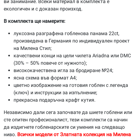
ви занимание. Всеки материал в комплекта е
екологичен и с доказан произход.
В комплекта ще намерите:
луксозна разграфена гобленова панама 22ct,
произведена в Германия по индивидуален проект
на Милена Стил;
качествени конци на цели чилета Ariadna или DMC
(30% – 50% повече от нужното);
висококачествена игла за бродиране №24;
ясна схема във формат А4;
цветно изображение на готовия гоблен с легенда
(ключ) и инструкции за изпълнение;
прекрасна подаръчна крафт кутия.
Независимо дали сега започвате да шиете гоблени или
сте опитен професионалист, тези комплекти са начин
да издигнете гобленарските си умения на следващо
ниво.
Всички модели от Златната колекция на Милена