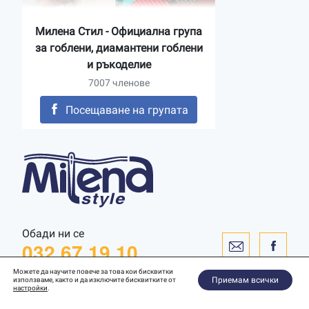
Милена Стил - Официална група
за гоблени, диамантени гоблени
и ръкоделие
7007 членове
Посещаване на групата
Обади ни се
032 67 19 10
Можете да научите повече за това кои бисквитки
Приемам всички
използваме, както и да изключите бисквитките от
настройки
.
Уебсайт от
WebToSpec