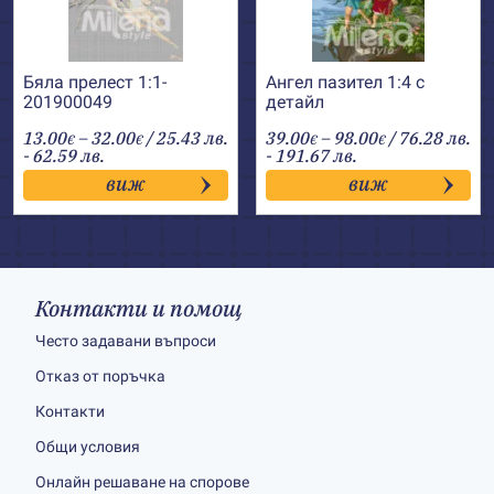
Бяла прелест 1:1-
Ангел пазител 1:4 с
201900049
детайл
Price
Price
13.00
–
32.00
/ 25.43 лв.
39.00
–
98.00
/ 76.28 лв.
€
€
€
€
range:
range:
- 62.59 лв.
- 191.67 лв.
13.00€
39.00€
виж
виж
through
through
32.00€
98.00€
Контакти и помощ
Често задавани въпроси
Отказ от поръчка
Контакти
Общи условия
Онлайн решаване на спорове