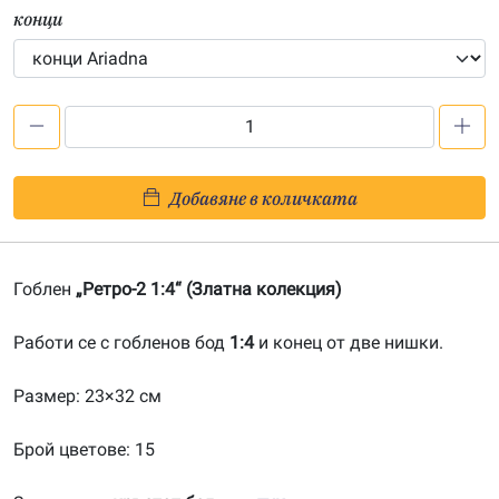
конци
количество
за
Ретро-2
Добавяне в количката
1:4-
20130221
Гоблен
„Ретро-2 1:4“ (Златна колекция)
Работи се с гобленов бод
1:4
и конец от две нишки.
Размер: 23×32 см
Брой цветове: 15