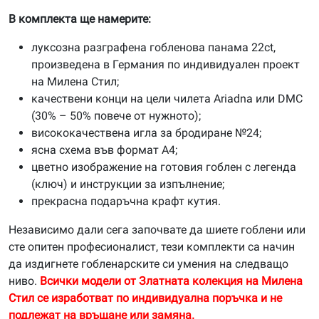
В комплекта ще намерите:
луксозна разграфена гобленова панама 22ct,
произведена в Германия по индивидуален проект
на Милена Стил;
качествени конци на цели чилета Ariadna или DMC
(30% – 50% повече от нужното);
висококачествена игла за бродиране №24;
ясна схема във формат А4;
цветно изображение на готовия гоблен с легенда
(ключ) и инструкции за изпълнение;
прекрасна подаръчна крафт кутия.
Независимо дали сега започвате да шиете гоблени или
сте опитен професионалист, тези комплекти са начин
да издигнете гобленарските си умения на следващо
ниво.
Всички модели от Златната колекция на Милена
Стил се изработват по индивидуална поръчка и не
подлежат на връщане или замяна.