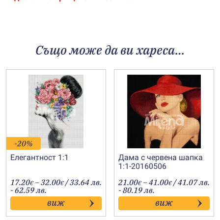
Също може да ви хареса…
-20%
Елегантност 1:1
Дама с червена шапка
1:1-20160506
Price
Price
17.20
–
32.00
/ 33.64 лв.
21.00
–
41.00
/ 41.07 лв.
€
€
€
€
range:
range:
- 62.59 лв.
- 80.19 лв.
17.20€
21.00€
виж
виж
through
through
32.00€
41.00€