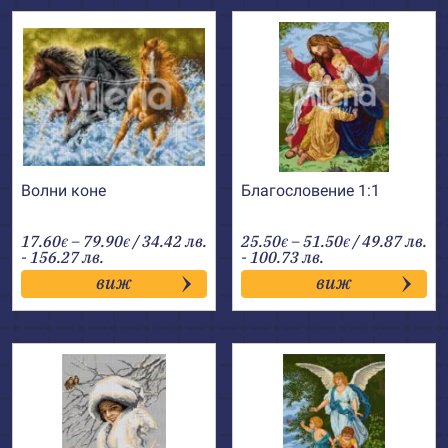
Волни коне
Благословение 1:1
Price
Price
17.60
–
79.90
/ 34.42 лв.
25.50
–
51.50
/ 49.87 лв.
€
€
€
€
range:
range:
- 156.27 лв.
- 100.73 лв.
17.60€
25.50€
виж
виж
through
through
79.90€
51.50€