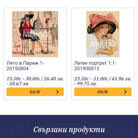
Лято в Париж 1-
Летен портрет 1:1-
20150804
201900013
Price
Price
13.50
–
30.00
/ 26.40 лв.
23.50
–
51.00
/ 45.96 лв.
€
€
€
€
range:
range:
- 58.67 лв.
- 99.75 лв.
13.50€
23.50€
виж
виж
through
through
30.00€
51.00€
Свързани продукти