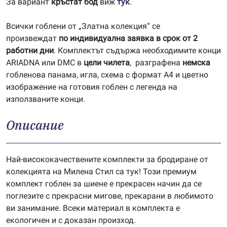
За вариант
кръстат бод
виж
тук
.
Всички гоблени от „Златна колекция“ се
произвеждат
по индивидуална заявка в срок от 2
работни дни
. Комплектът съдържа необходимите конци
ARIADNA или DMC в
цели чилета
, разграфена
немска
гобленова панама, игла, схема с формат А4 и цветно
изображение на готовия гоблен с легенда на
използваните конци.
Описание
Най-висококачествените комплекти за бродиране от
колекцията на Милена Стил са тук! Този премиум
комплект гоблен за шиене е прекрасен начин да се
поглезите с прекрасни мигове, прекарани в любимото
ви занимание. Всеки материал в комплекта е
екологичен и с доказан произход.