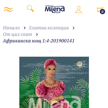
0
Начало
Златна колекция
От цял свят
Африканска нощ 1:4-201900141