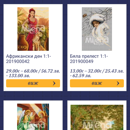
Африкански ден 1:1-
Бяла прелест 1:1-
201900042
201900049
Price
Price
29.00
–
68.00
/ 56.72 лв.
13.00
–
32.00
/ 25.43 лв.
€
€
€
€
range:
range:
- 133.00 лв.
- 62.59 лв.
29.00€
13.00€
виж
виж
through
through
68.00€
32.00€