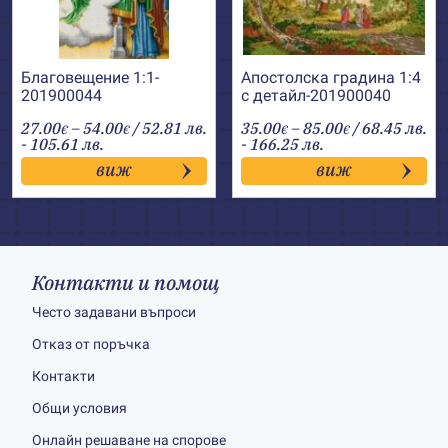
Благовещение 1:1-
Апостолска градина 1:4
201900044
с детайл-201900040
Price
Price
27.00
–
54.00
/ 52.81 лв.
35.00
–
85.00
/ 68.45 лв.
€
€
€
€
range:
range:
- 105.61 лв.
- 166.25 лв.
27.00€
35.00€
виж
виж
through
through
54.00€
85.00€
Контакти и помощ
Често задавани въпроси
Отказ от поръчка
Контакти
Общи условия
Онлайн решаване на спорове