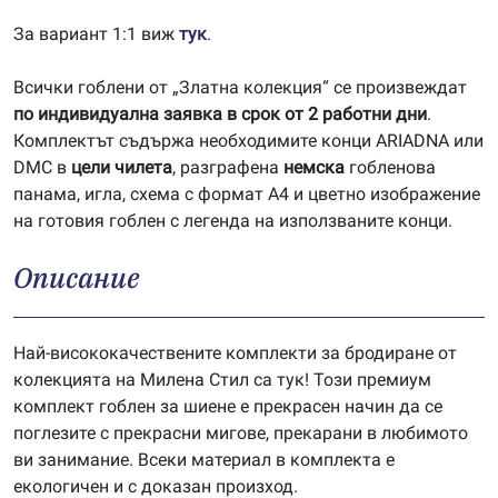
За вариант 1:1 виж
тук
.
Всички гоблени от „Златна колекция“ се произвеждат
по индивидуална заявка в срок от 2 работни дни
.
Комплектът съдържа необходимите конци ARIADNA или
DMC в
цели чилета
, разграфена
немска
гобленова
панама, игла, схема с формат А4 и цветно изображение
на готовия гоблен с легенда на използваните конци.
Описание
Най-висококачествените комплекти за бродиране от
колекцията на Милена Стил са тук! Този премиум
комплект гоблен за шиене е прекрасен начин да се
поглезите с прекрасни мигове, прекарани в любимото
ви занимание. Всеки материал в комплекта е
екологичен и с доказан произход.