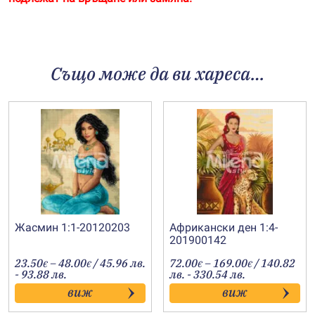
Също може да ви хареса…
Жасмин 1:1-20120203
Африкански ден 1:4-
201900142
Price
Price
23.50
–
48.00
/ 45.96 лв.
72.00
–
169.00
/ 140.82
€
€
€
€
range:
range:
- 93.88 лв.
лв. - 330.54 лв.
23.50€
72.00€
виж
виж
through
through
48.00€
169.00€