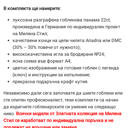
В комплекта ще намерите:
луксозна разграфена гобленова панама 22ct,
произведена в Германия по индивидуален проект
на Милена Стил;
качествени конци на цели чилета Ariadna или DMC
(30% – 50% повече от нужното);
висококачествена игла за бродиране №24;
ясна схема във формат А4;
цветно изображение на готовия гоблен с легенда
(ключ) и инструкции за изпълнение;
прекрасна подаръчна крафт кутия.
Независимо дали сега започвате да шиете гоблени или
сте опитен професионалист, тези комплекти са начин
да издигнете гобленарските си умения на следващо
ниво.
Всички модели от Златната колекция на Милена
Стил се изработват по индивидуална поръчка и не
подлежат на връщане или замяна.