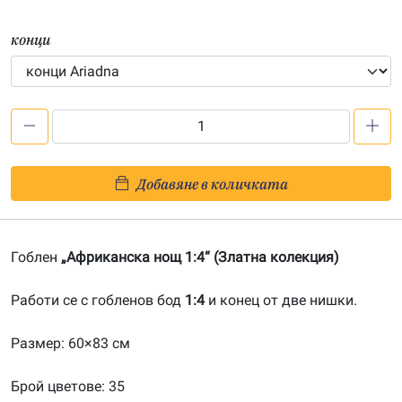
конци
количество
за
Африканска
Добавяне в количката
нощ
1:4-
201900141
Гоблен
„Африканска нощ 1:4“ (Златна колекция)
Работи се с гобленов бод
1:4
и конец от две нишки.
Размер: 60×83 см
Брой цветове: 35