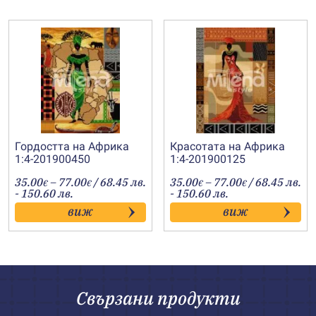
Гордостта на Африка
Красотата на Африка
1:4-201900450
1:4-201900125
Price
Price
35.00
–
77.00
/ 68.45 лв.
35.00
–
77.00
/ 68.45 лв.
€
€
€
€
range:
range:
- 150.60 лв.
- 150.60 лв.
35.00€
35.00€
виж
виж
through
through
77.00€
77.00€
Свързани продукти