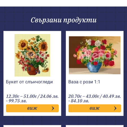
Свързани продукти
Букет от слънчогледи
Ваза с рози 1:1
Price
Price
12.30
–
51.00
/ 24.06 лв.
20.70
–
43.00
/ 40.49 лв.
€
€
€
€
range:
range:
- 99.75 лв.
- 84.10 лв.
12.30€
20.70€
виж
виж
through
through
51.00€
43.00€