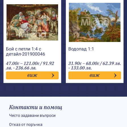
Бой с петли 1:4 с
Водопад 1:1
детайл-201900046
Price
Price
47.00
–
121.00
/ 91.92
31.90
–
68.00
/ 62.39 лв.
€
€
€
€
range:
range:
лв. - 236.66 лв.
- 133.00 лв.
47.00€
31.90€
виж
виж
through
through
121.00€
68.00€
Контакти и помощ
Често задавани въпроси
Отказ от поръчка