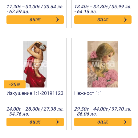
Price
Price
17.20
–
32.00
/ 33.64 лв.
18.40
–
32.80
/ 35.99 лв.
€
€
€
€
range:
range:
- 62.59 лв.
- 64.15 лв.
17.20€
18.40€
виж
виж
through
through
32.00€
32.80€
-20%
Изкушение 1:1-20191123
Нежност 1:1
Price
Price
14.00
–
28.00
/ 27.38 лв.
29.50
–
44.00
/ 57.70 лв.
€
€
€
€
range:
range:
- 54.76 лв.
- 86.06 лв.
14.00€
29.50€
виж
виж
through
through
28.00€
44.00€