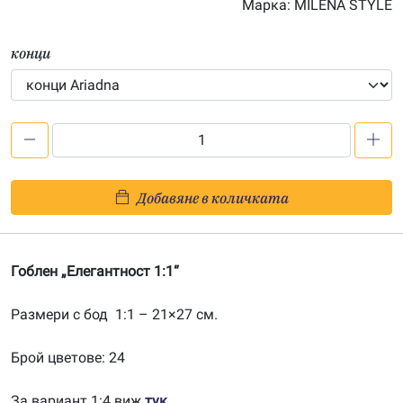
Марка:
MILENA STYLE
конци
количество
за
Елегантност
Добавяне в количката
1:1
Гоблен „Елегантност 1:1“
Размери с бод 1:1 – 21×27 см.
Брой цветове: 24
За вариант 1:4 виж
тук
.