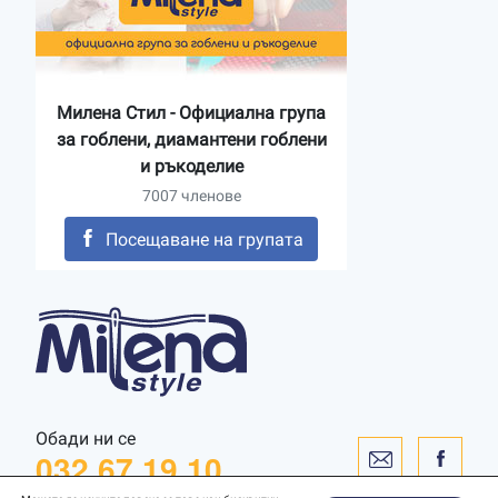
Милена Стил - Официална група
за гоблени, диамантени гоблени
и ръкоделие
7007 членове
Посещаване на групата
Обади ни се
032 67 19 10