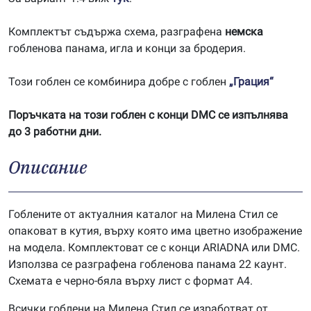
Комплектът съдържа схема, разграфена
немска
гобленова панама, игла и конци за бродерия.
Този гоблен се комбинира добре с гоблен
„Грация“
Поръчката на този гоблен с конци DMC се изпълнява
до 3 работни дни.
Описание
Гоблените от актуалния каталог на Милена Стил се
опаковат в кутия, върху която има цветно изображение
на модела. Комплектоват се с конци ARIADNA или DMC.
Използва се разграфена гобленова панама 22 каунт.
Схемата е черно-бяла върху лист с формат А4.
Всички гоблени на Милена Стил се изработват от