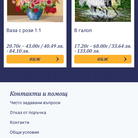
Ваза с рози 1:1
В галоп
Price
Price
20.70
–
43.00
/ 40.49 лв.
17.20
–
68.00
/ 33.64 лв.
€
€
€
€
range:
range:
- 84.10 лв.
- 133.00 лв.
20.70€
17.20€
виж
виж
through
through
43.00€
68.00€
Контакти и помощ
Често задавани въпроси
Отказ от поръчка
Контакти
Общи условия