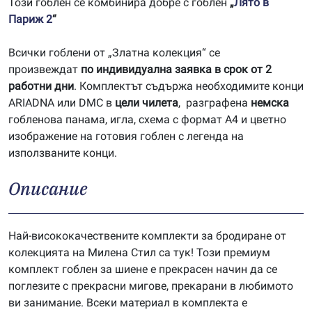
Този гоблен се комбинира добре с гоблен
„
Лято в
Париж 2
“
Всички гоблени от „Златна колекция“ се
произвеждат
по индивидуална заявка в срок от 2
работни дни
. Комплектът съдържа необходимите конци
ARIADNA или DMC в
цели чилета
, разграфена
немска
гобленова панама, игла, схема с формат А4 и цветно
изображение на готовия гоблен с легенда на
използваните конци.
Описание
Най-висококачествените комплекти за бродиране от
колекцията на Милена Стил са тук! Този премиум
комплект гоблен за шиене е прекрасен начин да се
поглезите с прекрасни мигове, прекарани в любимото
ви занимание. Всеки материал в комплекта е