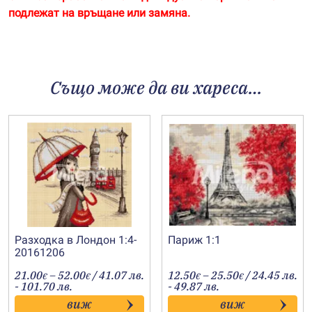
подлежат на връщане или замяна.
Също може да ви хареса…
Разходка в Лондон 1:4-
Париж 1:1
20161206
Price
Price
21.00
–
52.00
/ 41.07 лв.
12.50
–
25.50
/ 24.45 лв.
€
€
€
€
range:
range:
- 101.70 лв.
- 49.87 лв.
21.00€
12.50€
виж
виж
through
through