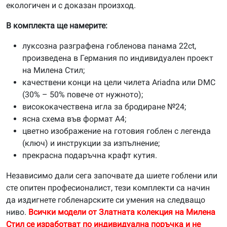
екологичен и с доказан произход.
В комплекта ще намерите:
луксозна разграфена гобленова панама 22ct,
произведена в Германия по индивидуален проект
на Милена Стил;
качествени конци на цели чилета Ariadna или DMC
(30% – 50% повече от нужното);
висококачествена игла за бродиране №24;
ясна схема във формат А4;
цветно изображение на готовия гоблен с легенда
(ключ) и инструкции за изпълнение;
прекрасна подаръчна крафт кутия.
Независимо дали сега започвате да шиете гоблени или
сте опитен професионалист, тези комплекти са начин
да издигнете гобленарските си умения на следващо
ниво.
Всички модели от Златната колекция на Милена
Стил се изработват по индивидуална поръчка и не