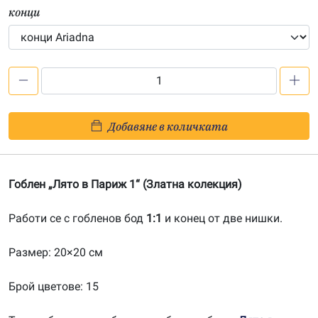
конци
количество
за
Лято
Добавяне в количката
в
Париж
1-
Гоблен „Лято в Париж 1“ (Златна колекция)
20150804
Работи се с гобленов бод
1:1
и конец от две нишки.
Размер: 20×20 см
Брой цветове: 15