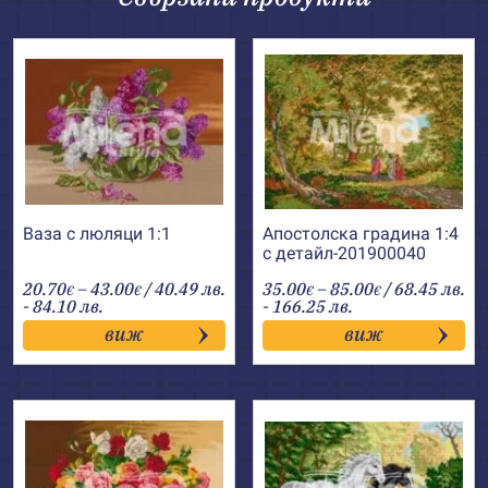
Ваза с люляци 1:1
Апостолска градина 1:4
с детайл-201900040
Price
Price
20.70
–
43.00
/ 40.49 лв.
35.00
–
85.00
/ 68.45 лв.
€
€
€
€
range:
range:
- 84.10 лв.
- 166.25 лв.
20.70€
35.00€
виж
виж
through
through
43.00€
85.00€