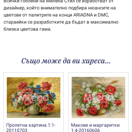
Всички гоблени на Милена Стил се изработват от
дизайнер, който внимателно подбира нюансите на
цветове от палитрите на конци ARIADNA и DMC,
стараейки се разработките да бъдат в максимално
близка цветова гама.
Също може да ви хареса…
Пролетна картина 1:1-
Макове и маргаритки
20110703
1:4-20160606