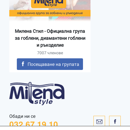
Милена Стил - Официална група
за гоблени, диамантени гоблени
и ръкоделие
7007 членове
Посещаване на групата
Обади ни се
032 67 19 10