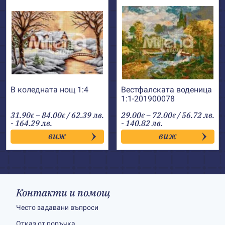
В коледната нощ 1:4
Вестфалската воденица
1:1-201900078
Price
Price
31.90
–
84.00
/ 62.39 лв.
29.00
–
72.00
/ 56.72 лв.
€
€
€
€
range:
range:
- 164.29 лв.
- 140.82 лв.
31.90€
29.00€
виж
виж
through
through
84.00€
72.00€
Контакти и помощ
Често задавани въпроси
Отказ от поръчка