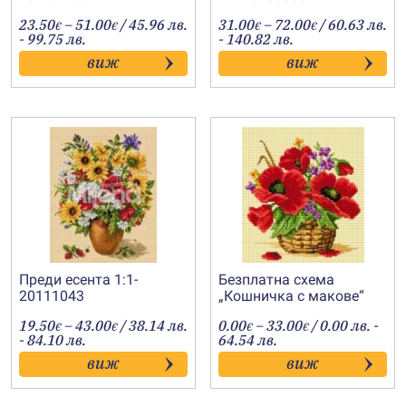
Price
Price
23.50
–
51.00
/ 45.96 лв.
31.00
–
72.00
/ 60.63 лв.
€
€
€
€
range:
range:
- 99.75 лв.
- 140.82 лв.
23.50€
31.00€
виж
виж
through
through
51.00€
72.00€
Преди есента 1:1-
Безплатна схема
20111043
„Кошничка с макове“
Price
Price
19.50
–
43.00
/ 38.14 лв.
0.00
–
33.00
/ 0.00 лв. -
€
€
€
€
range:
range:
- 84.10 лв.
64.54 лв.
19.50€
0.00€
виж
виж
through
through
43.00€
33.00€