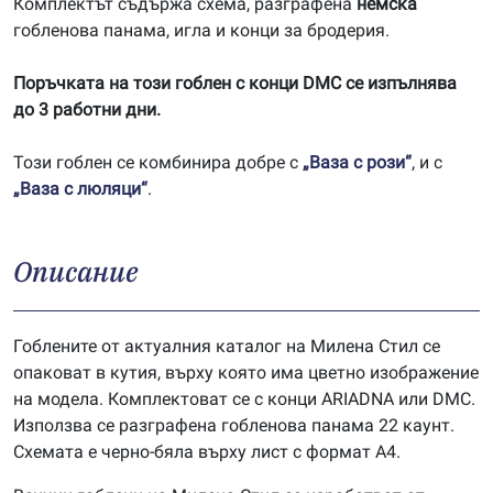
Комплектът съдържа схема, разграфена
немска
гобленова панама, игла и конци за бродерия.
Поръчката на този гоблен с конци DMC се изпълнява
до 3 работни дни.
Този гоблен се комбинира добре с
„Ваза с рози“
, и с
„Ваза с люляци“
.
Описание
Гоблените от актуалния каталог на Милена Стил се
опаковат в кутия, върху която има цветно изображение
на модела. Комплектоват се с конци ARIADNA или DMC.
Използва се разграфена гобленова панама 22 каунт.
Схемата е черно-бяла върху лист с формат А4.