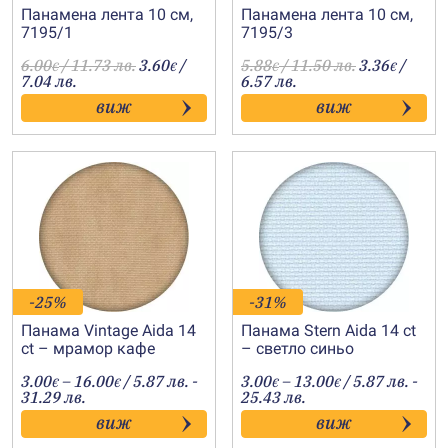
Панамена лента 10 см,
Панамена лента 10 см,
7195/1
7195/3
6.00
/ 11.73 лв.
3.60
/
5.88
/ 11.50 лв.
3.36
/
€
€
€
€
7.04 лв.
6.57 лв.
виж
виж
-25%
-31%
Панама Vintage Aida 14
Панама Stern Aida 14 ct
ct – мрамор кафе
– светло синьо
Price
Price
3.00
–
16.00
/ 5.87 лв. -
3.00
–
13.00
/ 5.87 лв. -
€
€
€
€
range:
range:
31.29 лв.
25.43 лв.
3.00€
3.00€
виж
виж
through
through
16.00€
13.00€