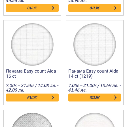
46.55 лв.
45.96 лв.
7.60€
7.60€
виж
виж
through
through
23.80€
23.50€
Панама Easy count Aida
Панама Easy count Aida
16 ct
14 ct (1219)
Price
Price
7.20
–
21.50
/ 14.08 лв. -
7.00
–
21.20
/ 13.69 лв. -
€
€
€
€
range:
range:
42.05 лв.
41.46 лв.
7.20€
7.00€
виж
виж
through
through
21.50€
21.20€