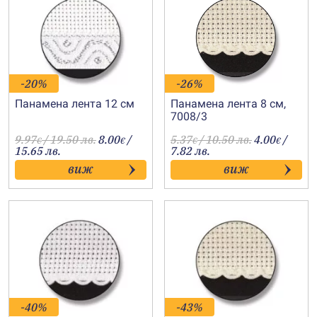
-20%
-26%
Панамена лента 12 см
Панамена лента 8 см,
7008/3
9.97
/ 19.50 лв.
8.00
/
5.37
/ 10.50 лв.
4.00
/
€
€
€
€
15.65 лв.
7.82 лв.
виж
виж
-40%
-43%