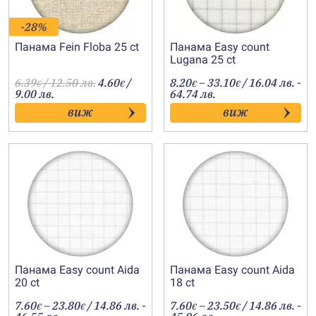
-28%
Панама Fein Floba 25 ct
Панама Easy count
Lugana 25 ct
Price
6.39
/ 12.50 лв.
4.60
/
8.20
–
33.10
/ 16.04 лв. -
€
€
€
€
range:
9.00 лв.
64.74 лв.
8.20€
виж
виж
through
33.10€
Панама Easy count Aida
Панама Easy count Aida
20 ct
18 ct
Price
Price
7.60
–
23.80
/ 14.86 лв. -
7.60
–
23.50
/ 14.86 лв. -
€
€
€
€
range:
range: