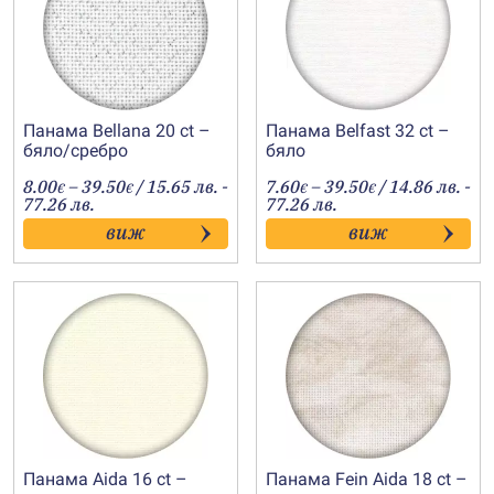
Панама Bellana 20 ct –
Панама Belfast 32 ct –
бяло/сребро
бяло
Price
Price
8.00
–
39.50
/ 15.65 лв. -
7.60
–
39.50
/ 14.86 лв. -
€
€
€
€
range:
range:
77.26 лв.
77.26 лв.
8.00€
7.60€
виж
виж
through
through
39.50€
39.50€
Панама Aida 16 ct –
Панама Fein Aida 18 ct –