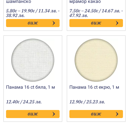
шампанско
мрамор какао
Price
Price
5.80
–
19.90
/ 11.34 лв. -
7.50
–
24.50
/ 14.67 лв. -
€
€
€
€
range:
range:
38.92 лв.
47.92 лв.
5.80€
7.50€
виж
виж
through
through
19.90€
24.50€
Панама 16 ct бяла, 1 м
Панама 16 ct екрю, 1 м
12.40
/ 24.25 лв.
12.90
/ 25.23 лв.
€
€
виж
виж