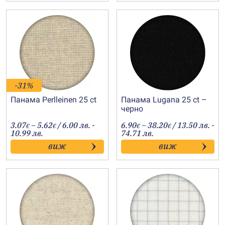
-31%
Панама Perlleinen 25 ct
Панама Lugana 25 ct –
черно
Price
Price
3.07
–
5.62
/ 6.00 лв. -
6.90
–
38.20
/ 13.50 лв. -
€
€
€
€
range:
range:
10.99 лв.
74.71 лв.
3.07€
6.90€
виж
виж
through
through
5.62€
38.20€