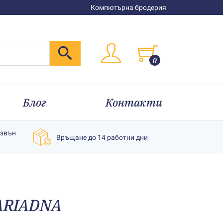
Компютърна бродерия
0
Блог
Контакти
извън
Връщане до 14 работни дни
 АRIADNA