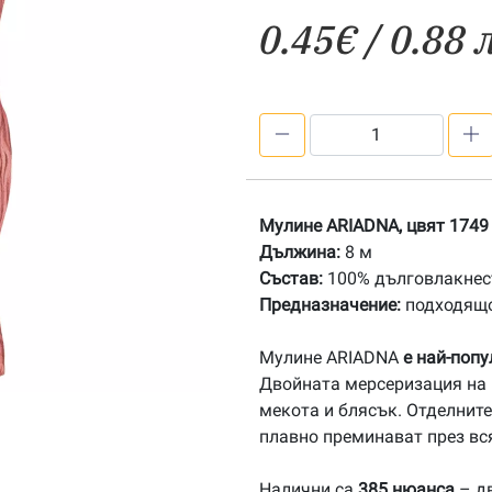
0.45
€
/ 0.88 
количество
за
1749
Мулине
Мулине ARIADNA, цвят 1749
АRIADNA
Дължина:
8 м
Състав:
100% дълговлакнест
Предназначение:
подходящо
Мулине ARIADNA
е най-поп
Двойната мерсеризация на 
мекота и блясък. Отделните
плавно преминават през вс
Налични са
385 нюанса
– дв