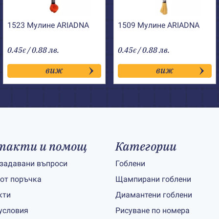
1523 Мулине АRIADNA
1509 Мулине АRIADNA
0.45
/ 0.88 лв.
0.45
/ 0.88 лв.
€
€
виж
виж
такти и помощ
Категории
 задавани въпроси
Гоблени
 от поръчка
Щампирани гоблени
кти
Диамантени гоблени
условия
Рисуване по номера