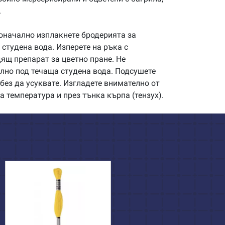
.
начално изплакнете бродерията за
студена вода. Изперете на ръка с
щ препарат за цветно пране. Не
илно под течаща студена вода. Подсушете
без да усуквате. Изгладете внимателно от
а температура и през тънка кърпа (тензух).