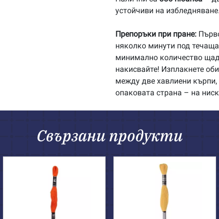
устойчиви на избледняване
Препоръки при пране:
Първо
няколко минути под течаща 
минимално количество щадя
накисвайте! Изплакнете об
между две хавлиени кърпи, 
опаковата страна – на ниск
Свързани продукти