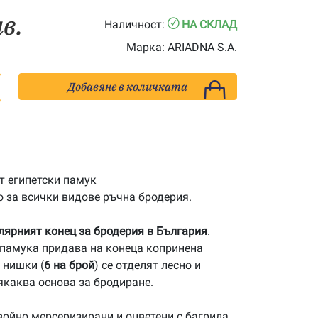
лв.
Наличност:
НА СКЛАД
Марка:
ARIADNA S.A.
Добавяне в количката
 египетски памук
 за всички видове ръчна бродерия.
улярният конец за бродерия в България
.
памука придава на конеца копринена
 нишки (
6 на брой
) се отделят лесно и
якаква основа за бродиране.
ойно мерсеризирани и оцветени с багрила,