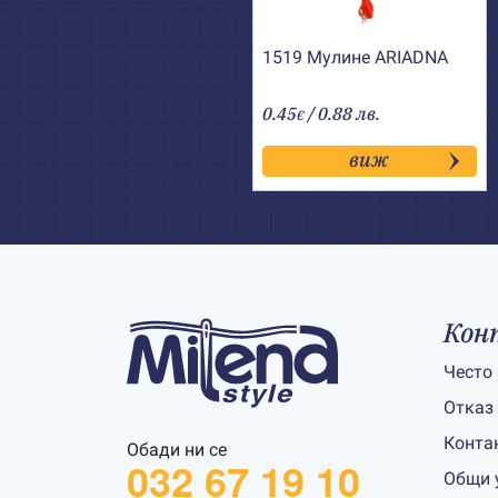
1519 Мулине АRIADNA
0.45
/ 0.88 лв.
€
виж
Кон
Често
Отказ
Конта
Обади ни се
032 67 19 10
Общи 