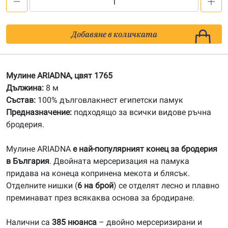
количество
за
1765
Добавяне в количката
Мулине
АRIADNA
Мулине ARIADNA, цвят 1765
Дължина:
8 м
Състав:
100% дълговлакнест египетски памук
Предназначение:
подходящо за всички видове ръчна
бродерия.
Мулине ARIADNA
е най-популярният конец за бродерия
в България
. Двойната мерсеризация на памука
придава на конеца копринена мекота и блясък.
Отделните нишки (
6 на брой
) се отделят лесно и плавно
преминават през всякаква основа за бродиране.
Налични са
385 нюанса
– двойно мерсеризирани и