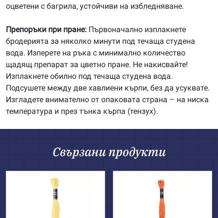
оцветени с багрила, устойчиви на избледняване.
Препоръки при пране:
Първоначално изплакнете
бродерията за няколко минути под течаща студена
вода. Изперете на ръка с минимално количество
щадящ препарат за цветно пране. Не накисвайте!
Изплакнете обилно под течаща студена вода.
Подсушете между две хавлиени кърпи, без да усуквате.
Изгладете внимателно от опаковата страна – на ниска
температура и през тънка кърпа (тензух).
Свързани продукти