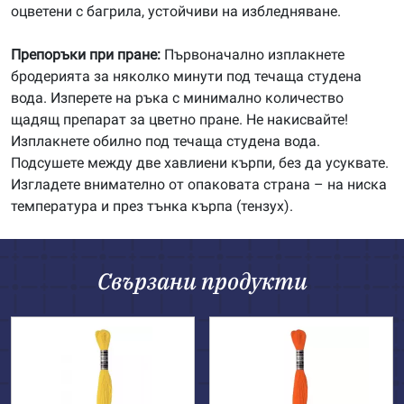
оцветени с багрила, устойчиви на избледняване.
Препоръки при пране:
Първоначално изплакнете
бродерията за няколко минути под течаща студена
вода. Изперете на ръка с минимално количество
щадящ препарат за цветно пране. Не накисвайте!
Изплакнете обилно под течаща студена вода.
Подсушете между две хавлиени кърпи, без да усуквате.
Изгладете внимателно от опаковата страна – на ниска
температура и през тънка кърпа (тензух).
Свързани продукти