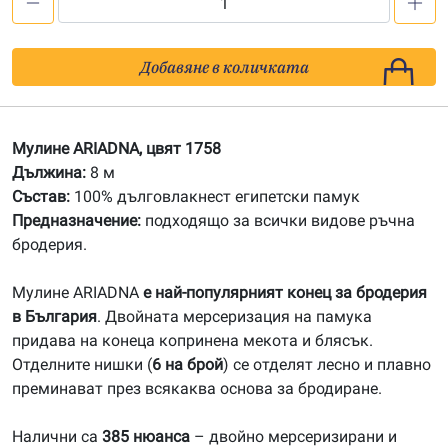
количество
за
1758
Добавяне в количката
Мулине
АRIADNA
Мулине ARIADNA, цвят 1758
Дължина:
8 м
Състав:
100% дълговлакнест египетски памук
Предназначение:
подходящо за всички видове ръчна
бродерия.
Мулине ARIADNA
е най-популярният конец за бродерия
в България
. Двойната мерсеризация на памука
придава на конеца копринена мекота и блясък.
Отделните нишки (
6 на брой
) се отделят лесно и плавно
преминават през всякаква основа за бродиране.
Налични са
385 нюанса
– двойно мерсеризирани и