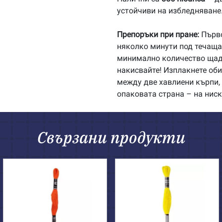
устойчиви на избледняване
Препоръки при пране:
Първо
няколко минути под течаща 
минимално количество щадя
накисвайте! Изплакнете об
между две хавлиени кърпи, 
опаковата страна – на ниск
Свързани продукти