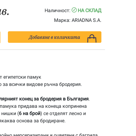
лв.
Наличност:
НА СКЛАД
Марка:
ARIADNA S.A.
Добавяне в количката
 египетски памук
 за всички видове ръчна бродерия.
улярният конец за бродерия в България
.
памука придава на конеца копринена
 нишки (
6 на брой
) се отделят лесно и
якаква основа за бродиране.
ойно мерсеризирани и оцветени с багрила,