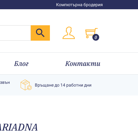
Компютърна бродерия
0
Блог
Контакти
извън
Връщане до 14 работни дни
 АRIADNA