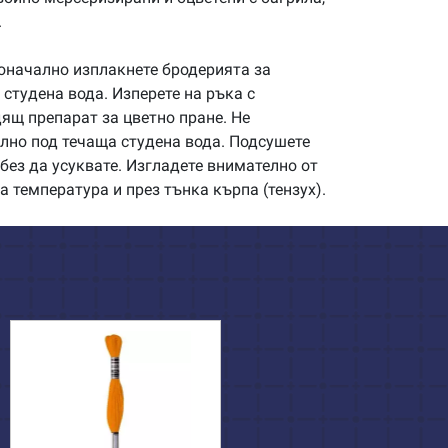
.
начално изплакнете бродерията за
студена вода. Изперете на ръка с
щ препарат за цветно пране. Не
илно под течаща студена вода. Подсушете
без да усуквате. Изгладете внимателно от
а температура и през тънка кърпа (тензух).