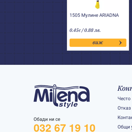
1505 Мулине АRIADNA
0.45
/ 0.88 лв.
€
виж
Кон
Често
Отказ
Конта
Обади ни се
032 67 19 10
Общи 