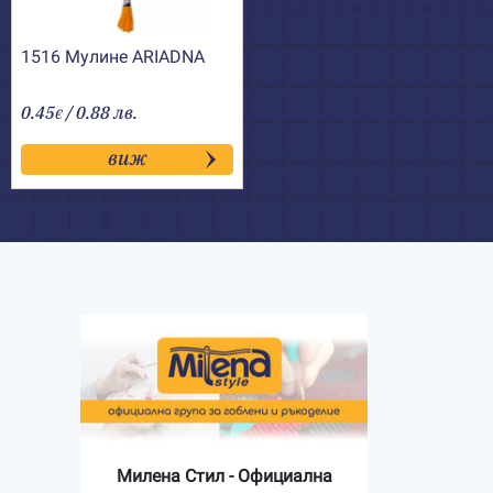
1516 Мулине АRIADNA
0.45
/ 0.88 лв.
€
виж
Милена Стил - Официална