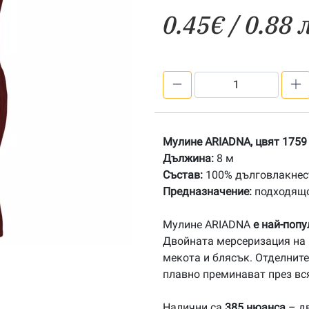
0.45
€
/ 0.88 
количество
за
1759
Мулине
Мулине ARIADNA, цвят 1759
АRIADNA
Дължина:
8 м
Състав:
100% дълговлакнест
Предназначение:
подходящо
Мулине ARIADNA
е най-поп
Двойната мерсеризация на 
мекота и блясък. Отделните
плавно преминават през вс
Налични са
385 нюанса
– дв