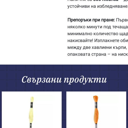
устойчиви на избледняване
Препоръки при пране:
Първо
няколко минути под течаща 
минимално количество щадя
накисвайте! Изплакнете об
между две хавлиени кърпи, 
опаковата страна – на ниск
Свързани продукти