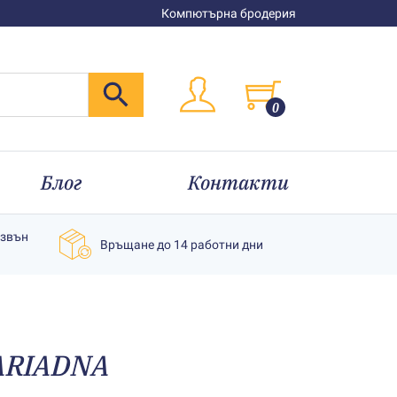
Компютърна бродерия
0
Блог
Контакти
извън
Връщане до 14 работни дни
 АRIADNA