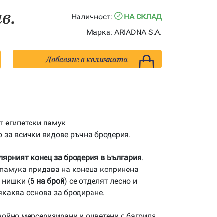
лв.
Наличност:
НА СКЛАД
Марка:
ARIADNA S.A.
Добавяне в количката
 египетски памук
 за всички видове ръчна бродерия.
улярният конец за бродерия в България
.
памука придава на конеца копринена
 нишки (
6 на брой
) се отделят лесно и
якаква основа за бродиране.
ойно мерсеризирани и оцветени с багрила,