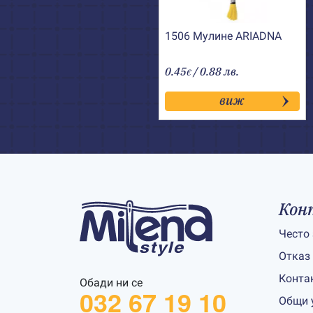
1506 Мулине АRIADNA
0.45
/ 0.88 лв.
€
виж
Кон
Често
Отказ
Конта
Обади ни се
032 67 19 10
Общи 