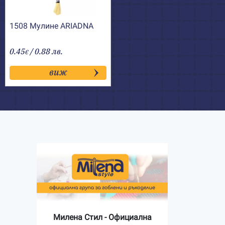
1508 Мулине АRIADNA
0.45
/ 0.88 лв.
€
виж
Милена Стил - Официална