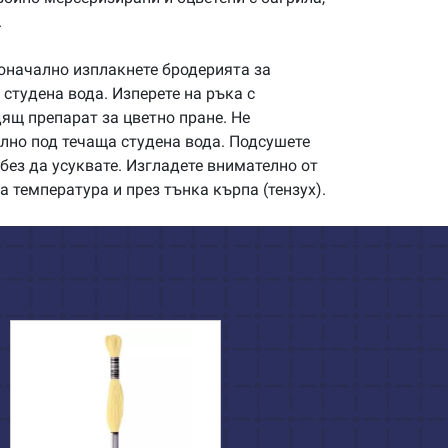
.
начално изплакнете бродерията за
студена вода. Изперете на ръка с
щ препарат за цветно пране. Не
илно под течаща студена вода. Подсушете
без да усуквате. Изгладете внимателно от
а температура и през тънка кърпа (тензух).