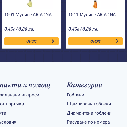
1501 Мулине АRIADNA
1511 Мулине АRIADNA
0.45
/ 0.88 лв.
0.45
/ 0.88 лв.
€
€
виж
виж
такти и помощ
Категории
 задавани въпроси
Гоблени
 от поръчка
Щампирани гоблени
кти
Диамантени гоблени
условия
Рисуване по номера