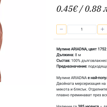
0.45
€
/ 0.88 
количество
за
1752
Мулине
Мулине ARIADNA, цвят 1752
АRIADNA
Дължина:
8 м
Състав:
100% дълговлакнест
Предназначение:
подходящо
Мулине ARIADNA
е най-поп
Двойната мерсеризация на 
мекота и блясък. Отделните
плавно преминават през вс
Налични са
385 нюанса
– дв