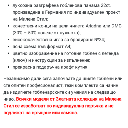
луксозна разграфена гобленова панама 22ct,
произведена в Германия по индивидуален проект
на Милена Стил;
качествени конци на цели чилета Ariadna или DMC
(30% – 50% повече от нужното);
висококачествена игла за бродиране №24;
ясна схема във формат А4;
цветно изображение на готовия гоблен с легенда
(ключ) и инструкции за изпълнение;
прекрасна подаръчна крафт кутия.
Независимо дали сега започвате да шиете гоблени или
сте опитен професионалист, тези комплекти са начин
да издигнете гобленарските си умения на следващо
ниво.
Всички модели от Златната колекция на Милена
Стил се изработват по индивидуална поръчка и не
подлежат на връщане или замяна.