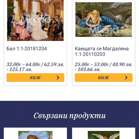
Бал 1:1-20181204
Каещата се Магдалена
1:1-20110203
Price
Price
32.00
–
64.00
/ 62.59 лв.
25.00
–
53.00
/ 48.90 лв.
€
€
€
€
range:
range:
- 125.17 лв.
- 103.66 лв.
32.00€
25.00€
виж
виж
through
through
64.00€
53.00€
Свързани продукти