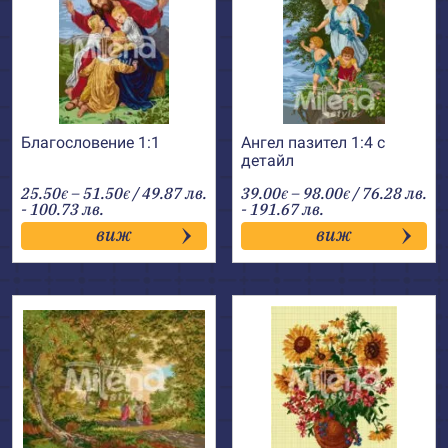
Благословение 1:1
Ангел пазител 1:4 с
детайл
Price
Price
25.50
–
51.50
/ 49.87 лв.
39.00
–
98.00
/ 76.28 лв.
€
€
€
€
range:
range:
- 100.73 лв.
- 191.67 лв.
25.50€
39.00€
виж
виж
through
through
51.50€
98.00€