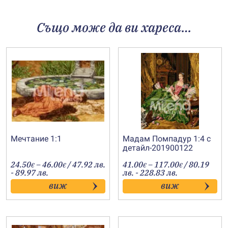
Също може да ви хареса…
Мечтание 1:1
Мадам Помпадур 1:4 с
детайл-201900122
Price
Price
24.50
–
46.00
/ 47.92 лв.
41.00
–
117.00
/ 80.19
€
€
€
€
range:
range:
- 89.97 лв.
лв. - 228.83 лв.
24.50€
41.00€
виж
виж
through
through
46.00€
117.00€