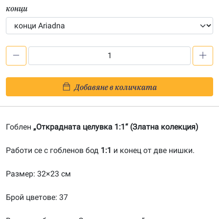
конци
количество
за
Открадната
Добавяне в количката
целувка
1:1-
20200203
Гоблен
„Открадната целувка 1:1“ (Златна колекция)
Работи се с гобленов бод
1:1
и конец от две нишки.
Размер: 32×23 см
Брой цветове: 37