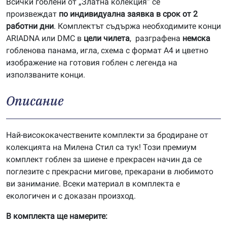
Всички гоблени от „Златна колекция“ се
произвеждат
по индивидуална заявка в срок от 2
работни дни
. Комплектът съдържа необходимите конци
ARIADNA или DMC в
цели чилета
, разграфена
немска
гобленова панама, игла, схема с формат А4 и цветно
изображение на готовия гоблен с легенда на
използваните конци.
Описание
Най-висококачествените комплекти за бродиране от
колекцията на Милена Стил са тук! Този премиум
комплект гоблен за шиене е прекрасен начин да се
поглезите с прекрасни мигове, прекарани в любимото
ви занимание. Всеки материал в комплекта е
екологичен и с доказан произход.
В комплекта ще намерите: