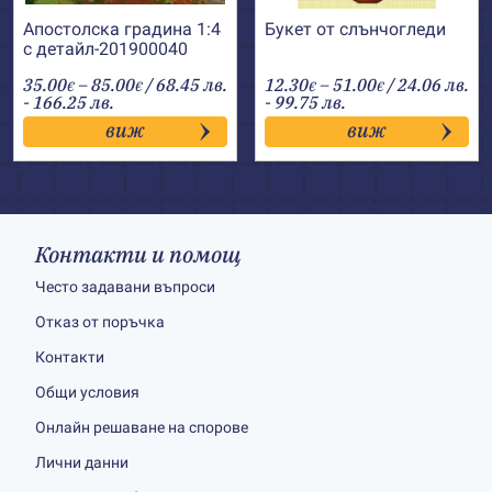
Апостолска градина 1:4
Букет от слънчогледи
с детайл-201900040
Price
Price
35.00
–
85.00
/ 68.45 лв.
12.30
–
51.00
/ 24.06 лв.
€
€
€
€
range:
range:
- 166.25 лв.
- 99.75 лв.
35.00€
12.30€
виж
виж
through
through
85.00€
51.00€
Контакти и помощ
Често задавани въпроси
Отказ от поръчка
Контакти
Общи условия
Онлайн решаване на спорове
Лични данни