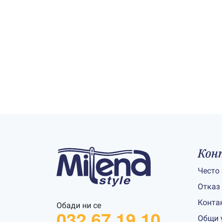
Кон
Често
Отказ
Конта
Обади ни се
032 67 19 10
Общи 