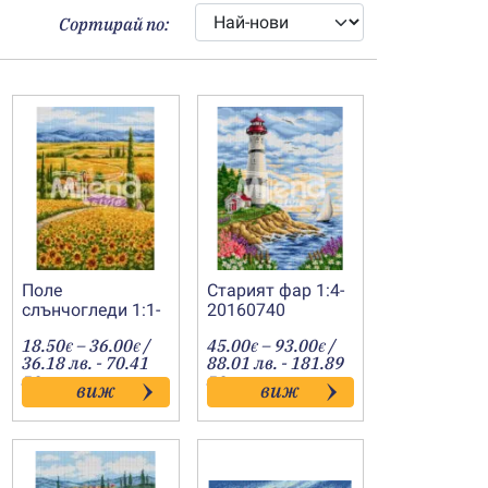
Сортирай по:
Поле
Старият фар 1:4-
слънчогледи 1:1-
20160740
20160958
Price
Price
18.50
–
36.00
/
45.00
–
93.00
/
€
€
€
€
:
range:
range:
36.18 лв. - 70.41
88.01 лв. - 181.89
€
18.50€
45.00€
лв.
лв.
виж
виж
gh
through
through
€
36.00€
93.00€