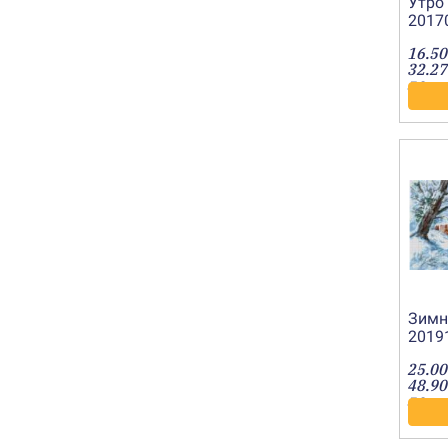
Утро 
2017
16.50
32.27
лв.
Зимно
2019
25.00
48.90
лв.