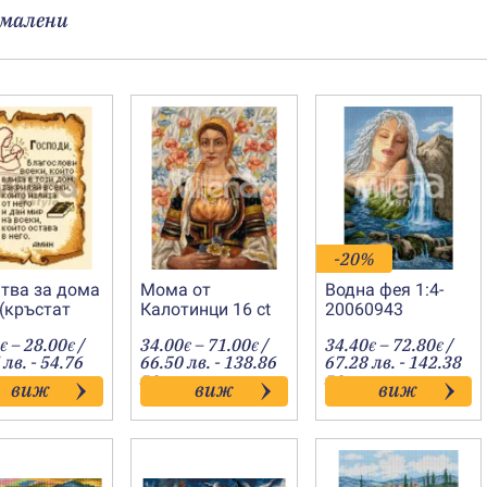
малени
-20%
тва за дома
Мома от
Водна фея 1:4-
 (кръстат
Калотинци 16 ct
20060943
-20130003е
(кръстат
Price
Price
Price
–
28.00
/
34.00
–
71.00
/
34.40
–
72.80
/
€
€
бод)-20200251
€
€
€
€
range:
range:
range
 лв. - 54.76
66.50 лв. - 138.86
67.28 лв. - 142.38
16.50€
34.00€
34.40
лв.
лв.
виж
виж
виж
through
through
throu
28.00€
71.00€
72.80