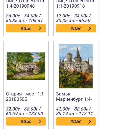
Лицето на есента
Лицето на есента
1:4-20190948
1:1-20190918
Price
Price
26.00
–
54.00
/
17.00
–
34.00
/
€
€
€
€
:
range:
range:
50.85 лв. - 105.61
33.25 лв. - 66.50
€
26.00€
17.00€
лв.
лв.
виж
виж
gh
through
through
€
54.00€
34.00€
Старият мост 1:1-
Замък
20180505
Мариенбург 1:4-
20181241
e
Price
Price
32.00
–
68.00
/
41.00
–
88.00
/
€
€
€
€
e:
range:
range:
62.59 лв. - 133.00
80.19 лв. - 172.11
00€
32.00€
41.00€
лв.
лв.
виж
виж
ugh
through
through
.00€
68.00€
88.00€