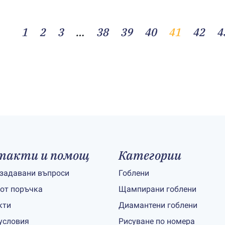
1
2
3
…
38
39
40
41
42
4
такти и помощ
Категории
 задавани въпроси
Гоблени
 от поръчка
Щампирани гоблени
кти
Диамантени гоблени
условия
Рисуване по номера