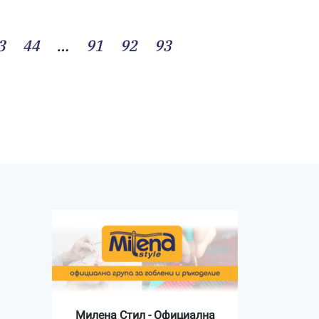
3
44
…
91
92
93
Милена Стил - Официална