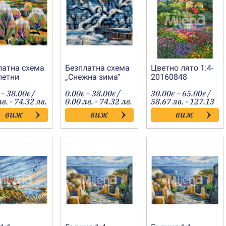
латна схема
Безплатна схема
Цветно лято 1:4-
летни
„Снежна зима“
20160848
ета“
Price
Price
Price
–
38.00
/
0.00
–
38.00
/
30.00
–
65.00
/
€
€
€
€
€
range:
range:
range
в. - 74.32 лв.
0.00 лв. - 74.32 лв.
58.67 лв. - 127.13
0.00€
0.00€
30.00
лв.
виж
виж
виж
through
through
throu
38.00€
38.00€
65.00