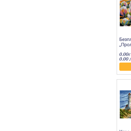
Безп
„Про
дърв
0.00
€
0.00 л