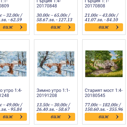
1:1-
Гърция 1:4-
Гърция 1:1-
0809
20170848
20170808
Price
Price
Price
–
32.00
/
30.00
–
65.00
/
21.00
–
43.00
/
€
€
€
€
€
€
range:
range:
range
 лв. - 62.59
58.67 лв. - 127.13
41.07 лв. - 84.10
16.50€
30.00€
21.00
лв.
лв.
виж
виж
виж
through
through
throu
32.00€
65.00€
43.00
 утро 1:4-
Зимно утро 1:1-
Старият мост 1:4-
1248
20191208
20180545
Price
Price
Pric
–
49.00
/
13.50
–
30.00
/
77.00
–
182.00
/
€
€
€
€
€
€
range:
range:
rang
 лв. - 95.84
26.40 лв. - 58.67
150.60 лв. - 355.96
25.00€
13.50€
77.
лв.
лв.
виж
виж
виж
through
through
thro
49.00€
30.00€
182