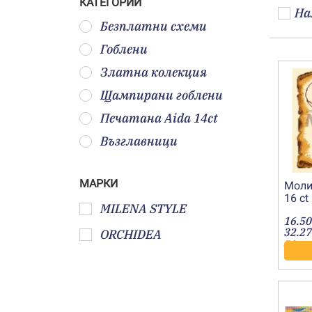
КАТЕГОРИИ
На
Безплатни схеми
Гоблени
Златна колекция
Щампирани гоблени
Печатана Aida 14ct
Възглавници
МАРКИ
Моли
16 ct
MILENA STYLE
бод)
16.50
32.27
ORCHIDEA
лв.