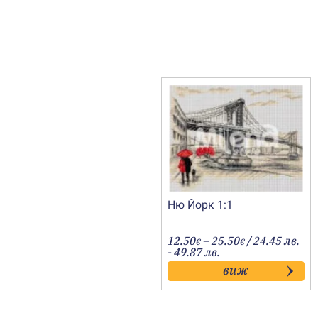
Ню Йорк 1:1
Price
12.50
–
25.50
/ 24.45 лв.
€
€
range:
- 49.87 лв.
12.50€
виж
through
25.50€