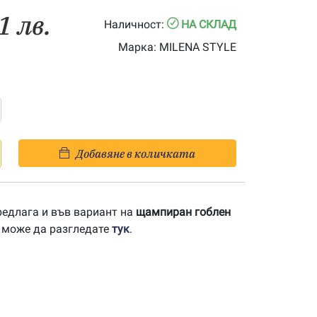
1 лв.
Наличност:
НА СКЛАД
Марка:
MILENA STYLE
Добавяне в количката
редлага и във вариант на
щампиран гоблен
о може да разгледате
тук
.