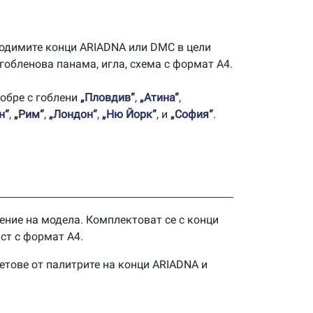
одимите конци ARIADNA или DMC в цели
гобленова панама, игла, схема с формат А4.
добре с гоблени
„Пловдив“
,
„Атина“
,
н“
,
„Рим“
,
„Лондон“
,
„Ню Йорк“
, и
„София“
.
ение на модела. Комплектоват се с конци
ст с формат А4.
етове от палитрите на конци ARIADNA и