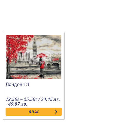
Лондон 1:1
Price
12.50
–
25.50
/ 24.45 лв.
€
€
range:
- 49.87 лв.
12.50€
виж
through
25.50€