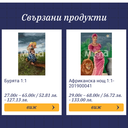
Свързани продукти
Бурята 1:1
Африканска нощ 1:1-
201900041
Price
Price
27.00
–
65.00
/ 52.81 лв.
29.00
–
68.00
/ 56.72 лв.
€
€
€
€
range:
range:
- 127.13 лв.
- 133.00 лв.
27.00€
29.00€
виж
виж
through
through
65.00€
68.00€