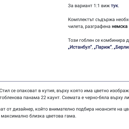
За вариант 1:1 виж
тук
.
Комплектът съдържа необх
чилета, разграфена
немска
Този гоблен се комбинира 
„Истанбул“
,
„Париж“
,
„Берли
Стил се опаковат в кутия, върху която има цветно изображ
обленова панама 22 каунт. Схемата е черно-бяла върху ли
ат от дизайнер, който внимателно подбира нюансите на цв
в максимално близка цветова гама.