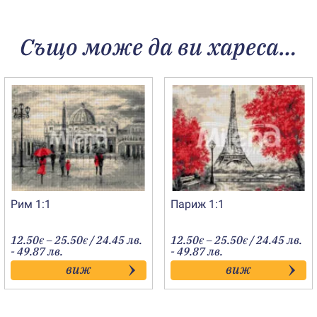
Също може да ви хареса…
Рим 1:1
Париж 1:1
Price
Price
12.50
–
25.50
/ 24.45 лв.
12.50
–
25.50
/ 24.45 лв.
€
€
€
€
range:
range:
- 49.87 лв.
- 49.87 лв.
12.50€
12.50€
виж
виж
through
through
25.50€
25.50€