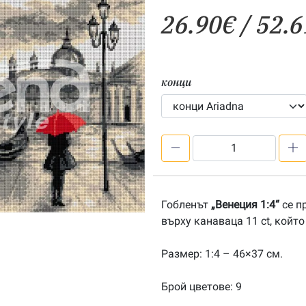
26.90
€
/ 52.6
конци
количество
за
Венеция
1:4-
Гобленът
„Венеция 1:4“
се п
202100198
върху канаваца 11 ct, койт
Размер: 1:4 – 46×37 см.
Брой цветове: 9