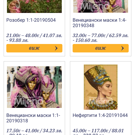
Розобер 1:1-20190504
Венециански маски 1:4-
20190348
Price
Price
21.00
–
48.00
/ 41.07 лв.
32.00
–
77.00
/ 62.59 лв.
€
€
€
€
range:
range:
- 93.88 лв.
- 150.60 лв.
21.00€
32.00€
виж
виж
through
through
48.00€
77.00€
Венециански маски 1:1-
Нефертити 1:4-20191044
20190318
Price
Price
17.50
–
41.00
/ 34.23 лв.
45.00
–
117.00
/ 88.01
€
€
€
€
range:
range: