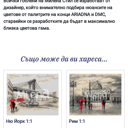
Всички гоблени на Милена Стил се изработват от
дизайнер, който внимателно подбира нюансите на
цветове от палитрите на конци ARIADNA и DMC,
стараейки се разработките да бъдат в максимално
близка цветова гама.
Също може да ви хареса…
Ню Йорк 1:1
Рим 1:1