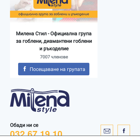
Милена Стил - Официална група
за гоблени, диамантени гоблени
и ръкоделие
7007 членове
Посещаване на групата
Обади ни се
032 67 19 10