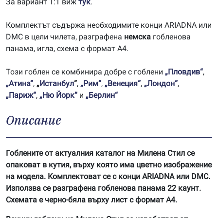
За вариант 1:1 виж
тук
.
Комплектът съдържа необходимите конци ARIADNA или
DMC в цели чилета, разграфена
немска
гобленова
панама, игла, схема с формат А4.
Този гоблен се комбинира добре с гоблени
„Пловдив“
,
„Атина“
,
„
Истанбул
“
,
„Рим“
,
„Венеция“
,
„Лондон“
,
„Париж“
,
„Ню Йорк“
и
„Берлин“
Описание
Гоблените от актуалния каталог на Милена Стил се
опаковат в кутия, върху която има цветно изображение
на модела. Комплектоват се с конци ARIADNA или DMC.
Използва се разграфена гобленова панама 22 каунт.
Схемата е черно-бяла върху лист с формат А4.