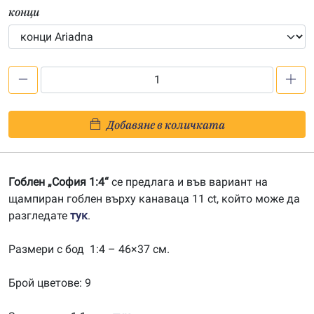
конци
количество
за
София
Добавяне в количката
1:4-
202100190
Гоблен „София 1:4“
се предлага и във вариант на
щампиран гоблен върху канаваца 11 ct, който може да
разгледате
тук
.
Размери с бод 1:4 – 46×37 см.
Брой цветове: 9