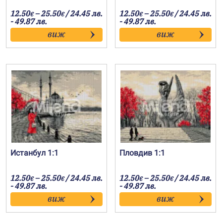
Price
Price
12.50
–
25.50
/ 24.45 лв.
12.50
–
25.50
/ 24.45 лв.
€
€
€
€
range:
range:
- 49.87 лв.
- 49.87 лв.
12.50€
12.50€
виж
виж
through
through
25.50€
25.50€
Истанбул 1:1
Пловдив 1:1
Price
Price
12.50
–
25.50
/ 24.45 лв.
12.50
–
25.50
/ 24.45 лв.
€
€
€
€
range:
range:
- 49.87 лв.
- 49.87 лв.
12.50€
12.50€
виж
виж
through
through
25.50€
25.50€