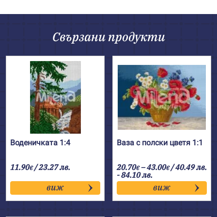
Свързани продукти
Воденичката 1:4
Ваза с полски цветя 1:1
Price
11.90
/ 23.27 лв.
20.70
–
43.00
/ 40.49 лв.
€
€
€
range:
- 84.10 лв.
20.70€
виж
виж
through
43.00€