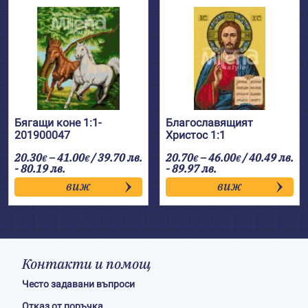
Бягащи коне 1:1-
Благославящият
201900047
Христос 1:1
Price
Price
20.30
–
41.00
/ 39.70 лв.
20.70
–
46.00
/ 40.49 лв.
€
€
€
€
range:
range:
- 80.19 лв.
- 89.97 лв.
20.30€
20.70€
виж
виж
through
through
41.00€
46.00€
Контакти и помощ
Често задавани въпроси
Отказ от поръчка