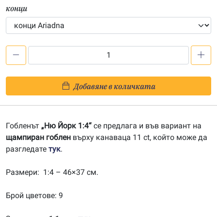
конци
количество
за
Ню
Добавяне в количката
Йорк
1:4-
202100164
Гобленът
„Ню Йорк 1:4“
се предлага и във вариант на
щампиран гоблен
върху канаваца 11 ct, който може да
разгледате
тук
.
Размери: 1:4 – 46×37 см.
Брой цветове: 9