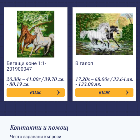
Бягащи коне 1:1-
В галоп
201900047
Price
Price
20.30
–
41.00
/ 39.70 лв.
17.20
–
68.00
/ 33.64 лв.
€
€
€
€
range:
range:
- 80.19 лв.
- 133.00 лв.
20.30€
17.20€
виж
виж
through
through
41.00€
68.00€
Контакти и помощ
Често задавани въпроси