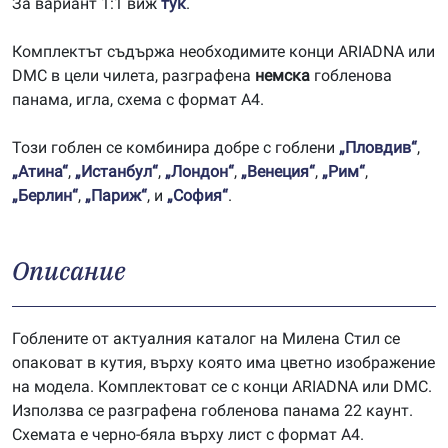
За вариант 1:1 виж
тук
.
Комплектът съдържа необходимите конци ARIADNA или
DMC в цели чилета, разграфена
немска
гобленова
панама, игла, схема с формат А4.
Този гоблен се комбинира добре с гоблени
„Пловдив“
,
„Атина“
,
„Истанбул“
,
„Лондон“
,
„Венеция“
,
„Рим“
,
„Берлин“
,
„Париж“
, и
„София“
.
Описание
Гоблените от актуалния каталог на Милена Стил се
опаковат в кутия, върху която има цветно изображение
на модела. Комплектоват се с конци ARIADNA или DMC.
Използва се разграфена гобленова панама 22 каунт.
Схемата е черно-бяла върху лист с формат А4.