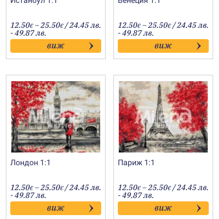
Истанбул 1:1
Венеция 1:1
Price
Price
12.50
–
25.50
/ 24.45 лв.
12.50
–
25.50
/ 24.45 лв.
€
€
€
€
range:
range:
- 49.87 лв.
- 49.87 лв.
12.50€
12.50€
виж
виж
through
through
25.50€
25.50€
Лондон 1:1
Париж 1:1
Price
Price
12.50
–
25.50
/ 24.45 лв.
12.50
–
25.50
/ 24.45 лв.
€
€
€
€
range:
range:
- 49.87 лв.
- 49.87 лв.
12.50€
12.50€
виж
виж
through
through
25.50€
25.50€