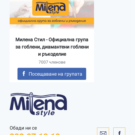
Милена Стил - Официална група
за гоблени, диамантени гоблени
и ръкоделие
7007 членове
Посещаване на групата
Обади ни се