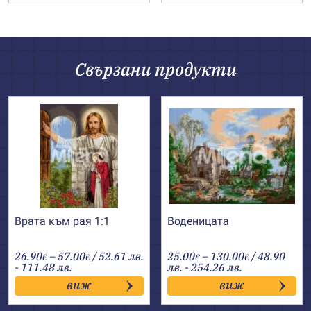
Свързани продукти
Врата към рая 1:1
Воденицата
Price
Price
26.90
–
57.00
/ 52.61 лв.
25.00
–
130.00
/ 48.90
€
€
€
€
range:
range:
- 111.48 лв.
лв. - 254.26 лв.
26.90€
25.00€
виж
виж
through
through
57.00€
130.00€