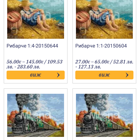
Рибарче 1:4-20150644
Рибарче 1:1-20150604
Price
Price
56.00
–
145.00
/ 109.53
27.00
–
65.00
/ 52.81 лв.
€
€
€
€
range:
range:
лв. - 283.60 лв.
- 127.13 лв.
56.00€
27.00€
виж
виж
through
through
145.00€
65.00€