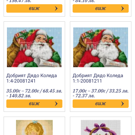
- 156.47 лв.
- 84.10 лв.
41.00€
19.50€
виж
виж
through
through
80.00€
43.00€
Добрият Дядо Коледа
Добрият Дядо Коледа
1:4-20081241
1:1-20081211
Price
Price
35.00
–
72.00
/ 68.45 лв.
17.00
–
37.00
/ 33.25 лв.
€
€
€
€
range:
range:
- 140.82 лв.
- 72.37 лв.
35.00€
17.00€
виж
виж
through
through
72.00€
37.00€