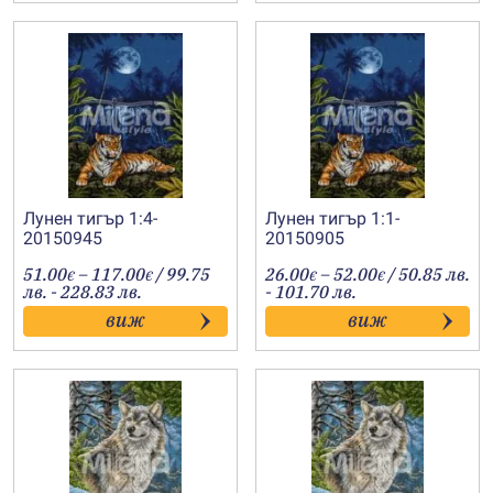
Лунен тигър 1:4-
Лунен тигър 1:1-
20150945
20150905
Price
Price
51.00
–
117.00
/ 99.75
26.00
–
52.00
/ 50.85 лв.
€
€
€
€
range:
range:
лв. - 228.83 лв.
- 101.70 лв.
51.00€
26.00€
виж
виж
through
through
117.00€
52.00€