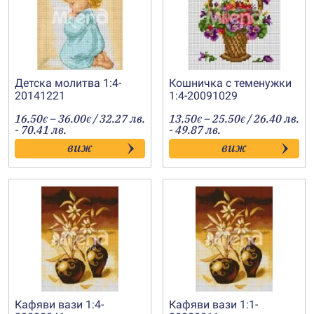
Детска молитва 1:4-
Кошничка с теменужки
20141221
1:4-20091029
Price
Price
16.50
–
36.00
/ 32.27 лв.
13.50
–
25.50
/ 26.40 лв.
€
€
€
€
range:
range:
- 70.41 лв.
- 49.87 лв.
16.50€
13.50€
виж
виж
through
through
36.00€
25.50€
Кафяви вази 1:4-
Кафяви вази 1:1-