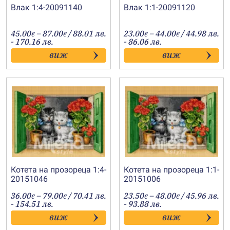
Влак 1:4-20091140
Влак 1:1-20091120
Price
Price
45.00
–
87.00
/ 88.01 лв.
23.00
–
44.00
/ 44.98 лв.
€
€
€
€
range:
range:
- 170.16 лв.
- 86.06 лв.
45.00€
23.00€
виж
виж
through
through
87.00€
44.00€
Котета на прозореца 1:4-
Котета на прозореца 1:1-
20151046
20151006
Price
Price
36.00
–
79.00
/ 70.41 лв.
23.50
–
48.00
/ 45.96 лв.
€
€
€
€
range:
range:
- 154.51 лв.
- 93.88 лв.
36.00€
23.50€
виж
виж
through
through
79.00€
48.00€