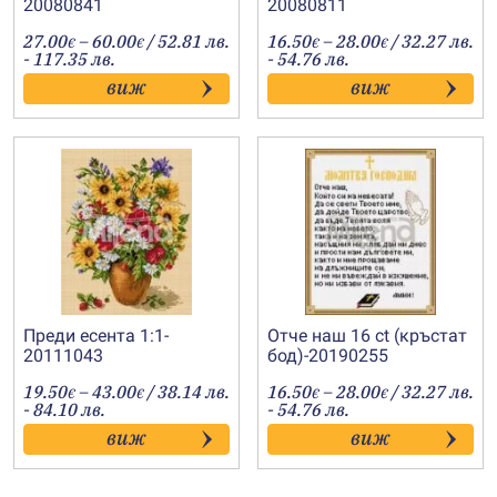
20080841
20080811
Price
Price
27.00
–
60.00
/ 52.81 лв.
16.50
–
28.00
/ 32.27 лв.
€
€
€
€
range:
range:
- 117.35 лв.
- 54.76 лв.
27.00€
16.50€
виж
виж
through
through
60.00€
28.00€
Преди есента 1:1-
Отче наш 16 ct (кръстат
20111043
бод)-20190255
Price
Price
19.50
–
43.00
/ 38.14 лв.
16.50
–
28.00
/ 32.27 лв.
€
€
€
€
range:
range:
- 84.10 лв.
- 54.76 лв.
19.50€
16.50€
виж
виж
through
through
43.00€
28.00€