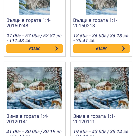
Вълци в гората 1:4-
Вълци в гората 1:1-
20150248
20150218
Price
Price
27.00
–
57.00
/ 52.81 лв.
18.50
–
36.00
/ 36.18 лв.
€
€
€
€
range:
range:
- 111.48 лв.
- 70.41 лв.
27.00€
18.50€
виж
виж
through
through
57.00€
36.00€
Зима в гората 1:4-
Зима в гората 1:1-
20120141
20120111
Price
Price
41.00
–
80.00
/ 80.19 лв.
19.50
–
43.00
/ 38.14 лв.
€
€
€
€
range:
range: