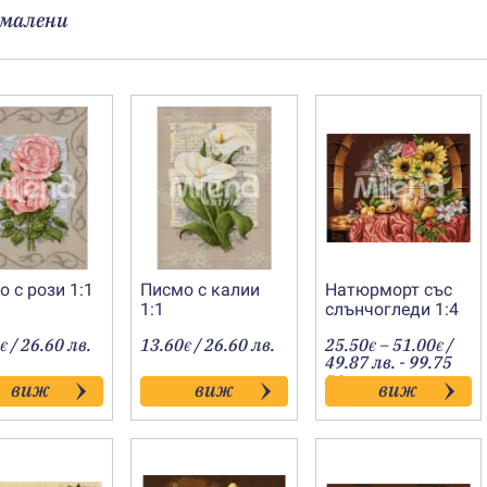
малени
 с рози 1:1
Писмо с калии
Натюрморт със
1:1
слънчогледи 1:4
Price
/ 26.60 лв.
13.60
/ 26.60 лв.
25.50
–
51.00
/
€
€
€
€
range
49.87 лв. - 99.75
25.50
лв.
виж
виж
виж
throu
51.00