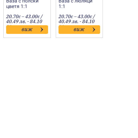
Ваза с полски
Ваза с люляци
цветя 1:1
1:1
Price
Price
20.70
–
43.00
/
20.70
–
43.00
/
€
€
€
€
:
range:
range:
40.49 лв. - 84.10
40.49 лв. - 84.10
€
20.70€
20.70€
лв.
лв.
виж
виж
gh
through
through
€
43.00€
43.00€