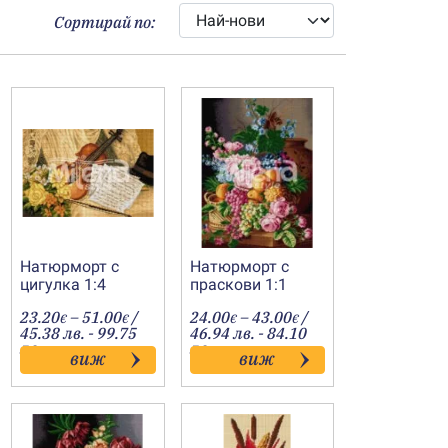
Сортирай по:
Натюрморт с
Натюрморт с
цигулка 1:4
праскови 1:1
Price
Price
23.20
–
51.00
/
24.00
–
43.00
/
€
€
€
€
:
range:
range:
45.38 лв. - 99.75
46.94 лв. - 84.10
€
23.20€
24.00€
лв.
лв.
виж
виж
gh
through
through
€
51.00€
43.00€