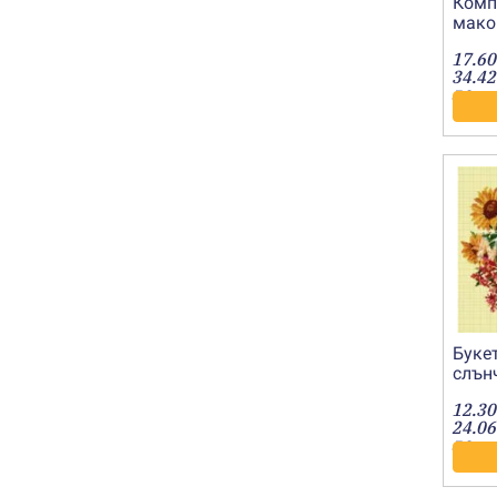
Комп
мако
17.60
34.42
лв.
Букет
слън
12.30
24.06
лв.