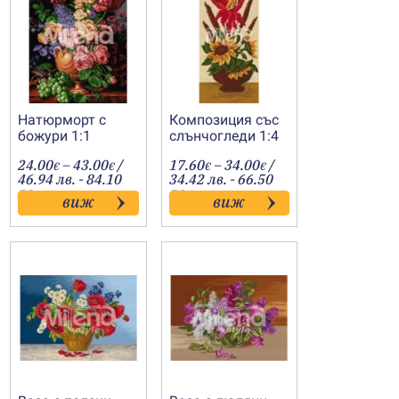
Натюрморт с
Композиция със
божури 1:1
слънчогледи 1:4
Price
Price
24.00
–
43.00
/
17.60
–
34.00
/
€
€
€
€
:
range:
range:
46.94 лв. - 84.10
34.42 лв. - 66.50
€
24.00€
17.60€
лв.
лв.
виж
виж
gh
through
through
€
43.00€
34.00€