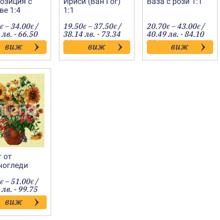
озиция с
Ириси (Ван Гог)
Ваза с рози 1:1
ве 1:4
1:1
Price
Price
Price
–
34.00
/
19.50
–
37.50
/
20.70
–
43.00
/
€
€
€
€
€
€
range:
range:
range
 лв. - 66.50
38.14 лв. - 73.34
40.49 лв. - 84.10
17.60€
19.50€
20.70
лв.
лв.
виж
виж
виж
through
through
throu
34.00€
37.50€
43.00
 от
чогледи
Price
–
51.00
/
€
€
range:
 лв. - 99.75
12.30€
виж
through
51.00€