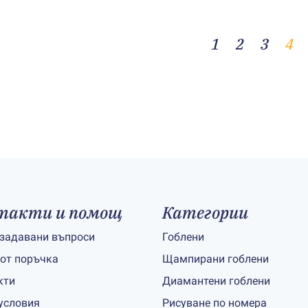
1
2
3
4
такти и помощ
Категории
 задавани въпроси
Гоблени
 от поръчка
Щампирани гоблени
кти
Диамантени гоблени
условия
Рисуване по номера