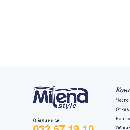
Кон
Често
Отказ
Конта
Обади ни се
032 67 19 10
Общи 