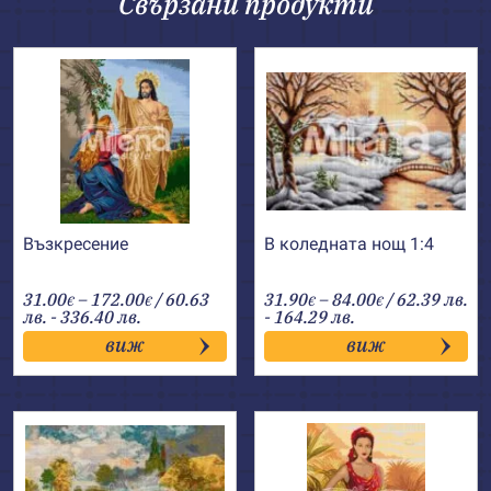
Свързани продукти
Възкресение
В коледната нощ 1:4
Price
Price
31.00
–
172.00
/ 60.63
31.90
–
84.00
/ 62.39 лв.
€
€
€
€
range:
range:
лв. - 336.40 лв.
- 164.29 лв.
31.00€
31.90€
виж
виж
through
through
172.00€
84.00€