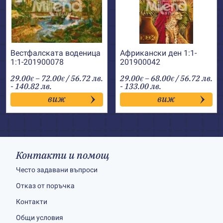
Вестфалската воденица
Африкански ден 1:1-
1:1-201900078
201900042
Price
Price
29.00
–
72.00
/ 56.72 лв.
29.00
–
68.00
/ 56.72 лв.
€
€
€
€
range:
range:
- 140.82 лв.
- 133.00 лв.
29.00€
29.00€
виж
виж
through
through
72.00€
68.00€
Контакти и помощ
Често задавани въпроси
Отказ от поръчка
Контакти
Общи условия