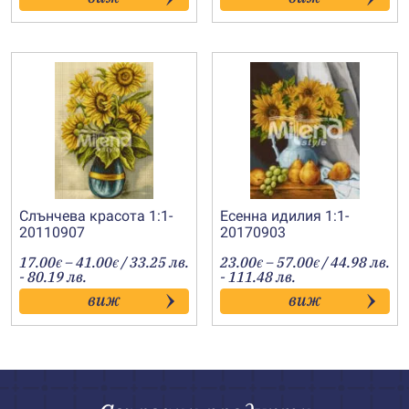
43.00€
51.00€
Слънчева красота 1:1-
Есенна идилия 1:1-
20110907
20170903
Price
Price
17.00
–
41.00
/ 33.25 лв.
23.00
–
57.00
/ 44.98 лв.
€
€
€
€
range:
range:
- 80.19 лв.
- 111.48 лв.
17.00€
23.00€
виж
виж
through
through
41.00€
57.00€