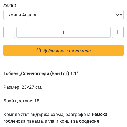
конци
количество
за
Слънчогледи
Добавяне в количката
(Ван
Гог)
1:1
Гоблен „Слънчогледи (Ван Гог) 1:1“
Размер: 23×27 см.
Брой цветове: 18
Комплектът съдържа схема, разграфена
немска
гобленова панама, игла и конци за бродерия.