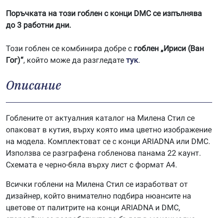
Поръчката на този гоблен с конци DMC се изпълнява
до 3 работни дни.
Този гоблен се комбинира добре с
гоблен „Ириси (Ван
Гог)“
, който може да разгледате
тук
.
Описание
Гоблените от актуалния каталог на Милена Стил се
опаковат в кутия, върху която има цветно изображение
на модела. Комплектоват се с конци ARIADNA или DMC.
Използва се разграфена гобленова панама 22 каунт.
Схемата е черно-бяла върху лист с формат А4.
Всички гоблени на Милена Стил се изработват от
дизайнер, който внимателно подбира нюансите на
цветове от палитрите на конци ARIADNA и DMC,