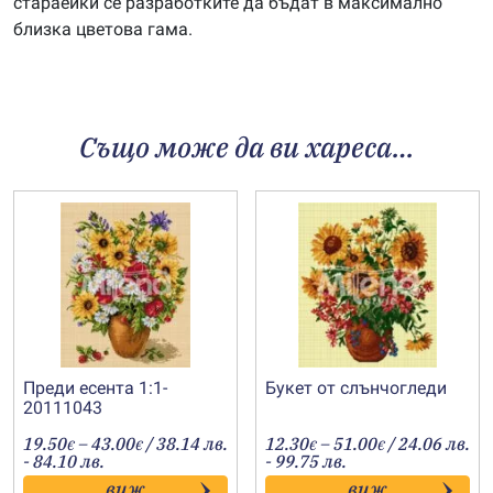
стараейки се разработките да бъдат в максимално
близка цветова гама.
Също може да ви хареса…
Преди есента 1:1-
Букет от слънчогледи
20111043
Price
Price
19.50
–
43.00
/ 38.14 лв.
12.30
–
51.00
/ 24.06 лв.
€
€
€
€
range:
range:
- 84.10 лв.
- 99.75 лв.
19.50€
12.30€
виж
виж
through
through