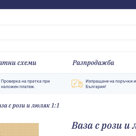
атни схеми
Разпродажба
Проверка на пратка при
Изпращане на поръчки 
наложен платеж.
България!
за с рози и люляк 1:1
Ваза с рози и 