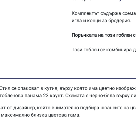
Комплектът съдържа схема
игла и конци за бродерия.
Поръчката на този гоблен с
Този гоблен се комбинира д
Стил се опаковат в кутия, върху която има цветно изображ
обленова панама 22 каунт. Схемата е черно-бяла върху ли
ат от дизайнер, който внимателно подбира нюансите на цв
в максимално близка цветова гама.