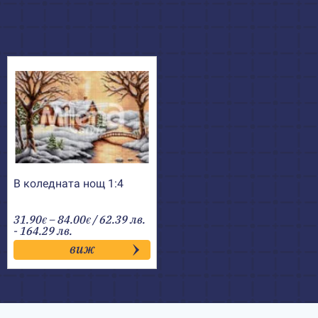
В коледната нощ 1:4
Price
31.90
–
84.00
/ 62.39 лв.
€
€
range:
- 164.29 лв.
31.90€
виж
through
84.00€