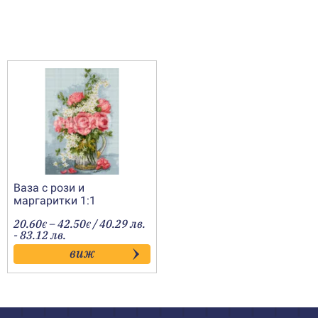
Ваза с рози и
маргаритки 1:1
Price
20.60
–
42.50
/ 40.29 лв.
€
€
range:
- 83.12 лв.
20.60€
виж
through
42.50€