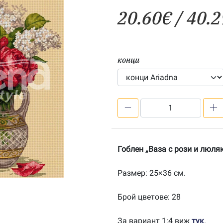
20.60
€
/ 40.2
конци
количество
за
Ваза
с
Гоблен „Ваза с рози и люляк
рози
и
Размер: 25×36 см.
люляк
1:1
Брой цветове: 28
За вариант 1:4 виж
тук
.