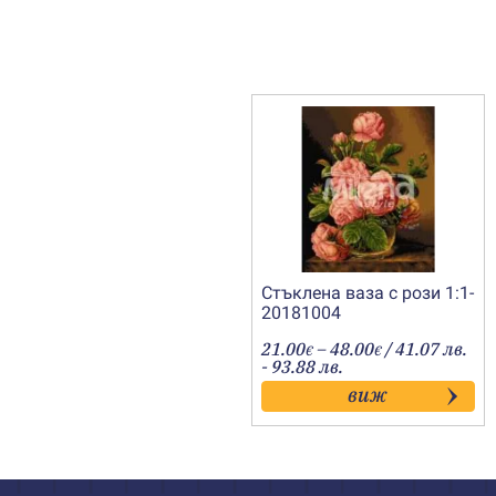
Стъклена ваза с рози 1:1-
20181004
Price
21.00
–
48.00
/ 41.07 лв.
€
€
range:
- 93.88 лв.
21.00€
виж
through
48.00€