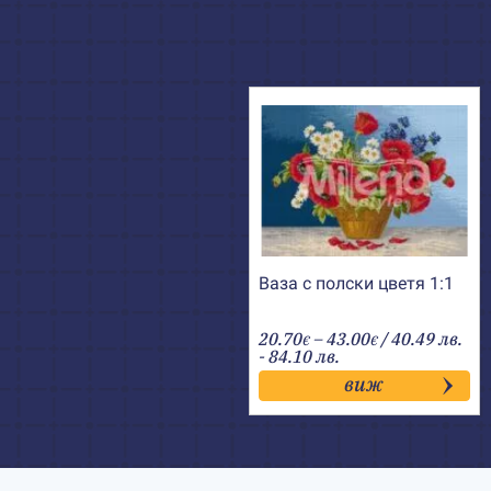
Ваза с полски цветя 1:1
Price
20.70
–
43.00
/ 40.49 лв.
€
€
range:
- 84.10 лв.
20.70€
виж
through
43.00€