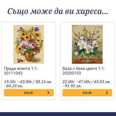
Също може да ви хареса…
Преди есента 1:1-
Ваза с бели цветя 1:1-
20111043
20200103
Price
Price
19.50
–
43.00
/ 38.14 лв.
22.00
–
47.00
/ 43.03 лв.
€
€
€
€
range:
range:
- 84.10 лв.
- 91.92 лв.
19.50€
22.00€
виж
виж
through
through
43.00€
47.00€