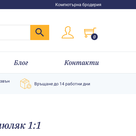
Компютърна бродерия
0
Блог
Контакти
извън
Връщане до 14 работни дни
люляк 1:1