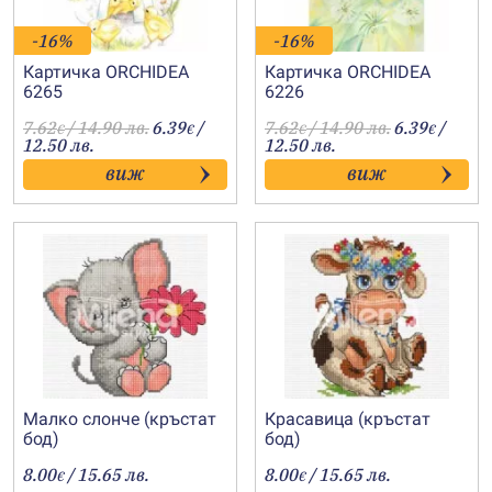
-16%
-16%
Картичка ORCHIDEA
Картичка ORCHIDEA
6265
6226
7.62
/ 14.90 лв.
6.39
/
7.62
/ 14.90 лв.
6.39
/
€
€
€
€
12.50 лв.
12.50 лв.
виж
виж
Малко слонче (кръстат
Красавица (кръстат
бод)
бод)
8.00
/ 15.65 лв.
8.00
/ 15.65 лв.
€
€