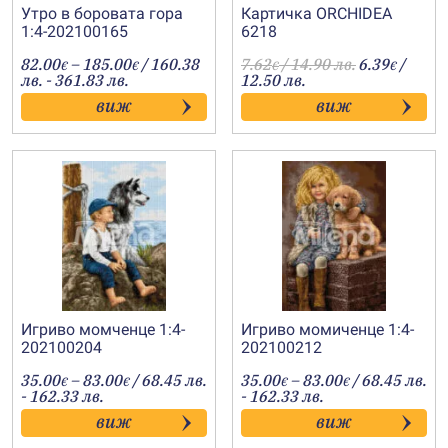
Утро в боровата гора
Картичка ORCHIDEA
1:4-202100165
6218
Price
82.00
–
185.00
/ 160.38
7.62
/ 14.90 лв.
6.39
/
€
€
€
€
range:
лв. - 361.83 лв.
12.50 лв.
82.00€
виж
виж
through
185.00€
Игриво момченце 1:4-
Игриво момиченце 1:4-
202100204
202100212
Price
Price
35.00
–
83.00
/ 68.45 лв.
35.00
–
83.00
/ 68.45 лв.
€
€
€
€
range:
range:
- 162.33 лв.
- 162.33 лв.
35.00€
35.00€
виж
виж
through
through
83.00€
83.00€