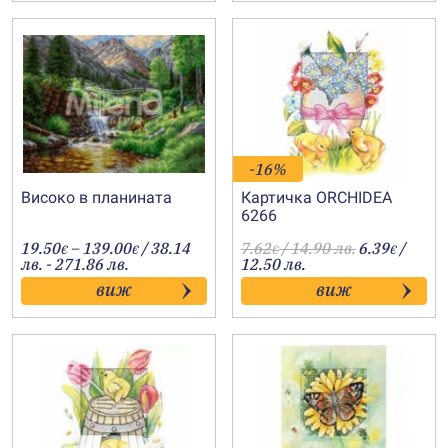
-16%
Високо в планината
Картичка ORCHIDEA
6266
Price
19.50
–
139.00
/ 38.14
7.62
/ 14.90 лв.
6.39
/
€
€
€
€
range:
лв. - 271.86 лв.
12.50 лв.
19.50€
виж
виж
through
139.00€