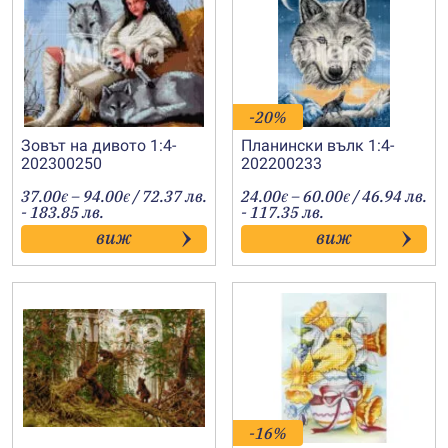
-20%
Зовът на дивото 1:4-
Планински вълк 1:4-
202300250
202200233
Price
Price
37.00
–
94.00
/ 72.37 лв.
24.00
–
60.00
/ 46.94 лв.
€
€
€
€
range:
range:
- 183.85 лв.
- 117.35 лв.
37.00€
24.00€
виж
виж
through
through
94.00€
60.00€
-16%