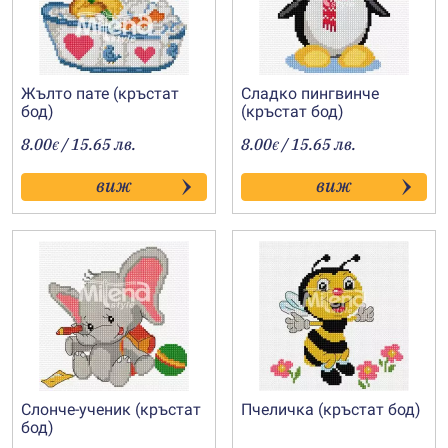
Жълто пате (кръстат
Сладко пингвинче
бод)
(кръстат бод)
8.00
/ 15.65 лв.
8.00
/ 15.65 лв.
€
€
виж
виж
Слонче-ученик (кръстат
Пчеличка (кръстат бод)
бод)